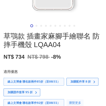
草鶚款 插畫家麻腳手繪聯名 防
摔手機殼 LQAA04
NT$ 734
NT$ 798
-8%
適用優惠
線上文博會 聯名款兩件𝟴𝟱折（至𝟬𝟴/𝟯𝟭）
加購配件享 𝟴 折
加購證件套享 𝟵𝟱 折
瀏覽更多
線上文博會 聯名款單件𝟵𝟮折（至𝟬𝟴/𝟯𝟭）