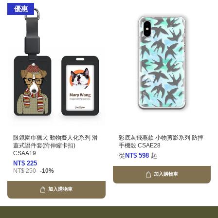
優惠
眼鏡圍巾獵犬 動物擬人化系列 滑
彩底灰飛燕款 小物剪影系列 防摔
蓋式證件套(附伸縮卡扣)
手機殼 CSAE28
CSAA19
從
NT$ 598
起
NT$ 225
NT$ 250
-10%
加入購物車
加入購物車