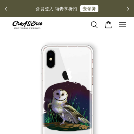
去領劵
會員登入 領劵享折扣