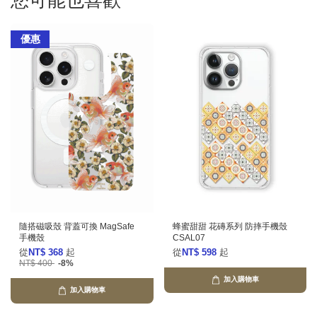
您可能也喜歡
優惠
隨搭磁吸殼 背蓋可換 MagSafe
蜂蜜甜甜 花磚系列 防摔手機殼
手機殼
CSAL07
從
NT$ 368
起
從
NT$ 598
起
NT$ 400
-8%
加入購物車
加入購物車