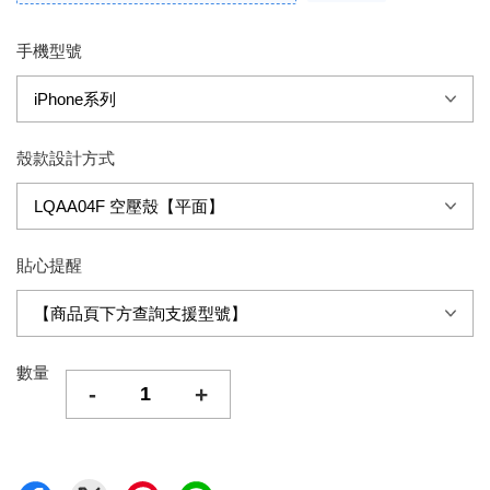
手機型號
殼款設計方式
貼心提醒
數量
-
+