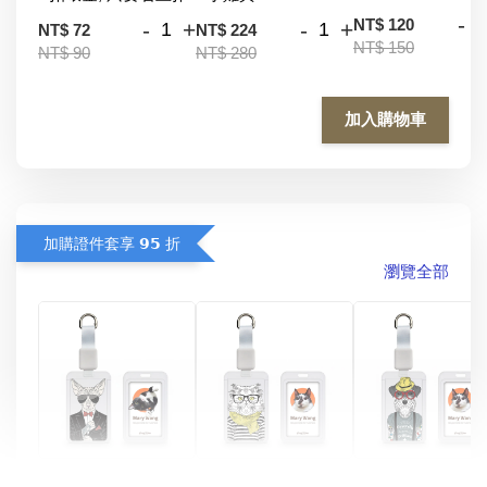
-
NT$ 120
-
+
-
+
NT$ 72
NT$ 224
NT$ 150
NT$ 90
NT$ 280
加入購物車
加購證件套享 𝟵𝟱 折
瀏覽全部
酷帥狗雪納瑞 
燕尾服無毛貓 動物
眼鏡圍巾貓貓 動物