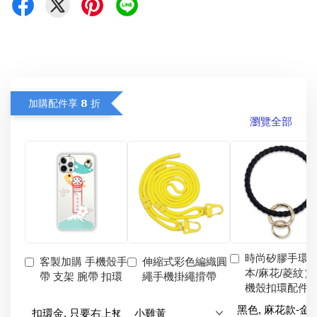
加購配件享 𝟴 折
瀏覽全部
時尚矽膠手環
客製加購 手機殼手
伸縮式彩色編織圓
本/麻花/菱紋）
帶 支架 腕帶 扣環
繩手機掛繩揹帶
機殼扣環配件