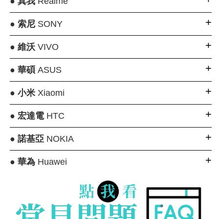
●
真我
Realme
●
索尼
SONY
●
維沃
VIVO
●
華碩
ASUS
●
小米
Xiaomi
●
宏達電
HTC
●
諾基亞
NOKIA
●
華為
Huawei