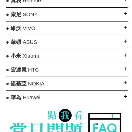
●
真我
Realme
●
索尼
SONY
●
維沃
VIVO
●
華碩
ASUS
●
小米
Xiaomi
●
宏達電
HTC
●
諾基亞
NOKIA
●
華為
Huawei