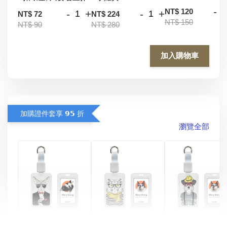
-
NT$ 120
-
+
-
+
NT$ 72
NT$ 224
NT$ 150
NT$ 90
NT$ 280
加入購物車
加購證件套享 𝟵𝟱 折
瀏覽全部
酷帥狗雪納瑞 
燕尾服無毛貓 動物
眼鏡圍巾貓貓 動物