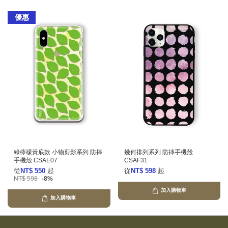
優惠
綠檸檬黃底款 小物剪影系列 防摔
幾何排列系列 防摔手機殼
手機殼 CSAE07
CSAF31
從
NT$ 550
起
從
NT$ 598
起
NT$ 598
-8%
加入購物車
加入購物車