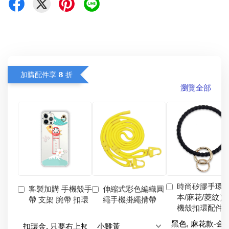
加購配件享 𝟴 折
瀏覽全部
時尚矽膠手環
客製加購 手機殼手
伸縮式彩色編織圓
本/麻花/菱紋）
帶 支架 腕帶 扣環
繩手機掛繩揹帶
機殼扣環配件