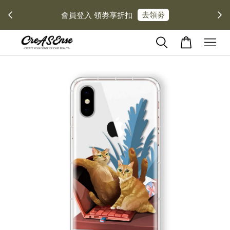
去領劵
會員登入 領劵享折扣