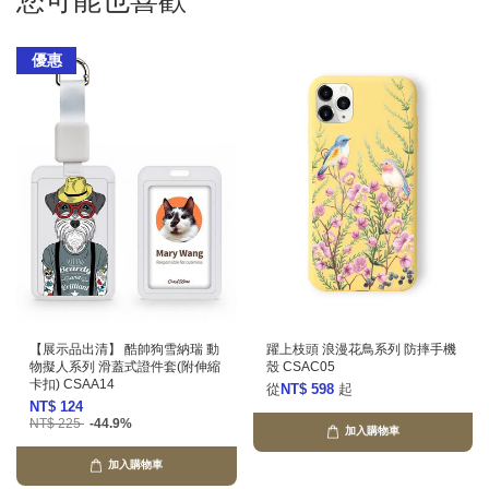
您可能也喜歡
優惠
【展示品出清】 酷帥狗雪納瑞 動
躍上枝頭 浪漫花鳥系列 防摔手機
物擬人系列 滑蓋式證件套(附伸縮
殼 CSAC05
卡扣) CSAA14
從
NT$ 598
起
NT$ 124
NT$ 225
-44.9%
加入購物車
加入購物車