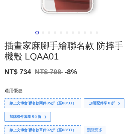
插畫家麻腳手繪聯名款 防摔手
機殼 LQAA01
NT$ 734
NT$ 798
-8%
適用優惠
線上文博會 聯名款兩件𝟴𝟱折（至𝟬𝟴/𝟯𝟭）
加購配件享 𝟴 折
加購證件套享 𝟵𝟱 折
瀏覽更多
線上文博會 聯名款單件𝟵𝟮折（至𝟬𝟴/𝟯𝟭）