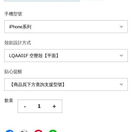
手機型號
殼款設計方式
貼心提醒
數量
-
+