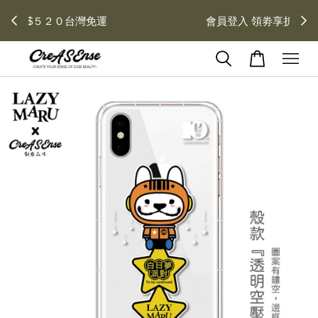
去領劵
會員登入 領劵享折扣