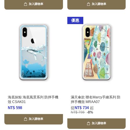
加入購物車
加入購物車
優惠
海底抹鯨 海底風景系列 防摔手機
滿天傘款 聯名Marcy手繪系列 防
殼 CSAK01
摔手機殼 MRAA07
NT$ 598
從
NT$ 734
起
NT$ 798
-8%
加入購物車
加入購物車