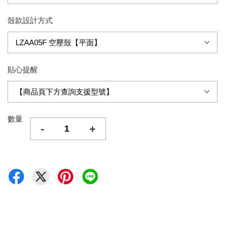
殼款設計方式
貼心提醒
數量
-
+