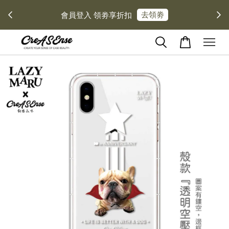
去領劵
會員登入 領劵享折扣