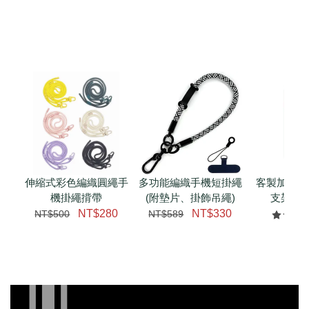
伸縮式彩色編織圓繩手
多功能編織手機短掛繩
客製加購 
機掛繩揹帶
(附墊片、掛飾吊繩)
支架 腕
NT$280
NT$330
NT$500
NT$589
NT$