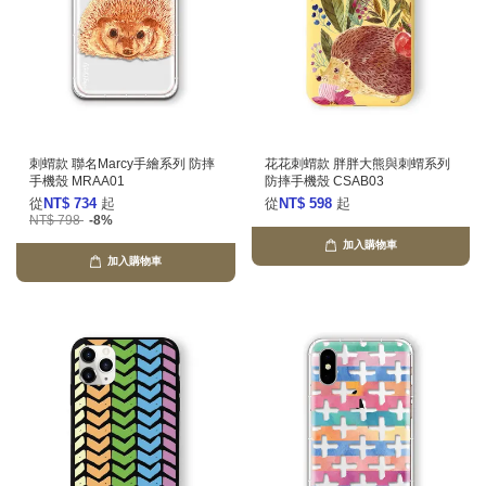
刺蝟款 聯名Marcy手繪系列 防摔
花花刺蝟款 胖胖大熊與刺蝟系列
手機殼 MRAA01
防摔手機殼 CSAB03
從
NT$ 734
起
從
NT$ 598
起
NT$ 798
-8%
加入購物車
加入購物車