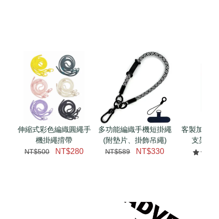
伸縮式彩色編織圓繩手
多功能編織手機短掛繩
客製加購 
機掛繩揹帶
(附墊片、掛飾吊繩)
支架 腕
NT$280
NT$330
NT$500
NT$589
NT$