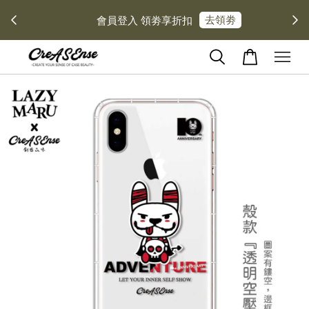
去領劵
會員登入 領劵享折扣