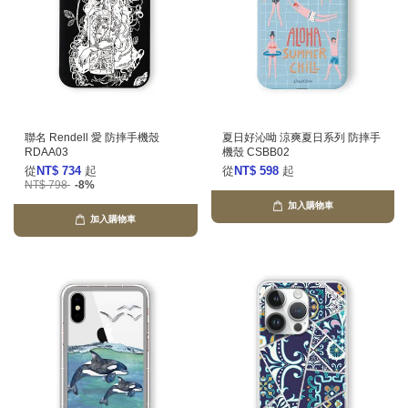
聯名 Rendell 愛 防摔手機殼
夏日好沁呦 涼爽夏日系列 防摔手
RDAA03
機殼 CSBB02
從
NT$ 734
起
從
NT$ 598
起
NT$ 798
-8%
加入購物車
加入購物車