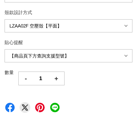
殼款設計方式
貼心提醒
數量
-
+