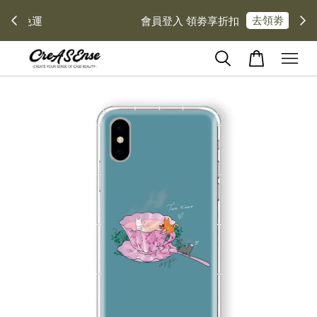
去領劵
會員登入 領劵享折扣