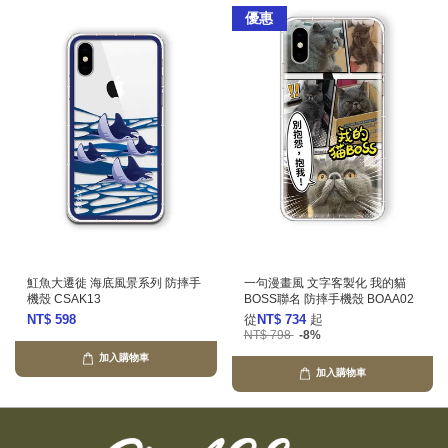
優惠
魟魚大遷徙 海底風景系列 防摔手
一句漫畫風 文字客製化 我的貓
機殼 CSAK13
BOSS聯名 防摔手機殼 BOAA02
NT$ 598
從
NT$ 734
起
NT$ 798
-8%
加入購物車
加入購物車