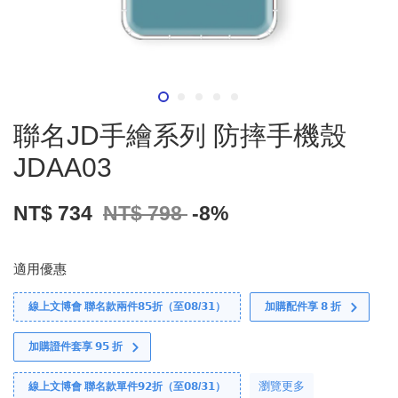
聯名JD手繪系列 防摔手機殼
JDAA03
NT$ 734
NT$ 798
-8%
適用優惠
線上文博會 聯名款兩件𝟴𝟱折（至𝟬𝟴/𝟯𝟭）
加購配件享 𝟴 折
加購證件套享 𝟵𝟱 折
瀏覽更多
線上文博會 聯名款單件𝟵𝟮折（至𝟬𝟴/𝟯𝟭）