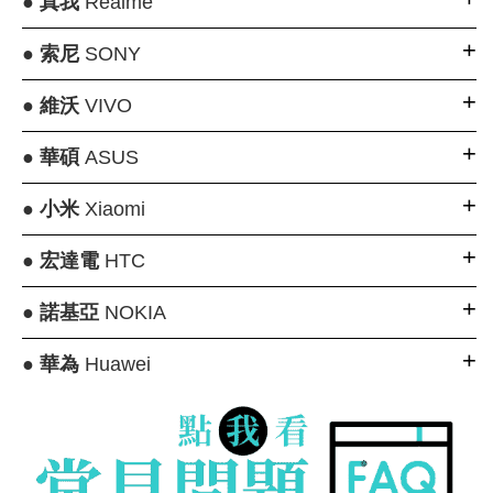
●
真我
Realme
●
索尼
SONY
●
維沃
VIVO
●
華碩
ASUS
●
小米
Xiaomi
●
宏達電
HTC
●
諾基亞
NOKIA
●
華為
Huawei