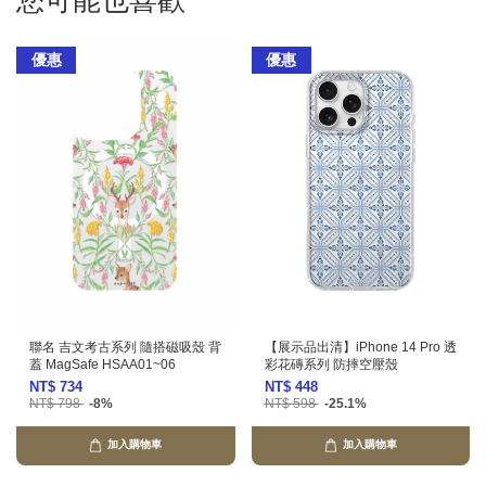
您可能也喜歡
優惠
優惠
聯名 吉文考古系列 隨搭磁吸殼 背
【展示品出清】iPhone 14 Pro 透
蓋 MagSafe HSAA01~06
彩花磚系列 防摔空壓殼
NT$ 734
NT$ 448
NT$ 798
-8%
NT$ 598
-25.1%
加入購物車
加入購物車