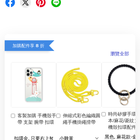
加購配件享 𝟴 折
瀏覽全部
時尚矽膠手環
客製加購 手機殼手
伸縮式彩色編織圓
本/麻花/菱紋）
帶 支架 腕帶 扣環
繩手機掛繩揹帶
機殼扣環配件