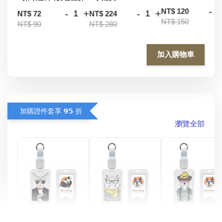
-
NT$ 120
-
+
-
+
NT$ 72
NT$ 224
NT$ 150
NT$ 90
NT$ 280
加入購物車
加購證件套享 𝟵𝟱 折
瀏覽全部
酷帥狗雪納瑞 
燕尾服無毛貓 動物
眼鏡圍巾貓貓 動物