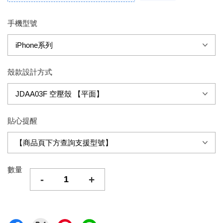
手機型號
殼款設計方式
貼心提醒
數量
-
+