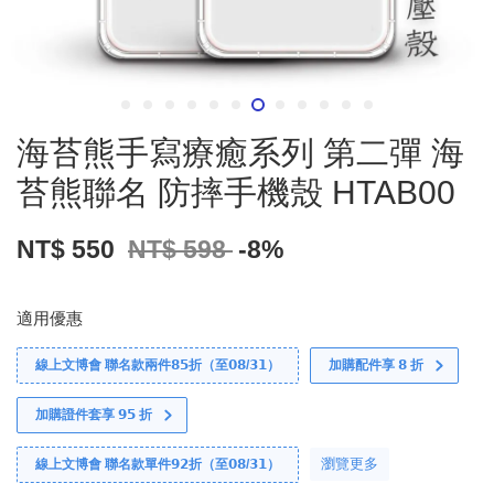
海苔熊手寫療癒系列 第二彈 海
苔熊聯名 防摔手機殼 HTAB00
NT$ 550
NT$ 598
-8%
適用優惠
線上文博會 聯名款兩件𝟴𝟱折（至𝟬𝟴/𝟯𝟭）
加購配件享 𝟴 折
加購證件套享 𝟵𝟱 折
瀏覽更多
線上文博會 聯名款單件𝟵𝟮折（至𝟬𝟴/𝟯𝟭）