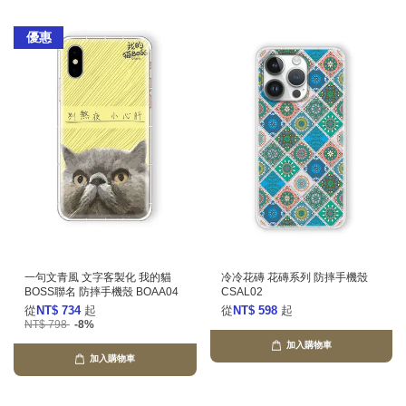
優惠
一句文青風 文字客製化 我的貓
冷冷花磚 花磚系列 防摔手機殼
BOSS聯名 防摔手機殼 BOAA04
CSAL02
從
NT$ 734
起
從
NT$ 598
起
NT$ 798
-8%
加入購物車
加入購物車