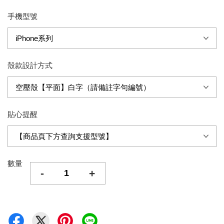
手機型號
殼款設計方式
貼心提醒
數量
-
+