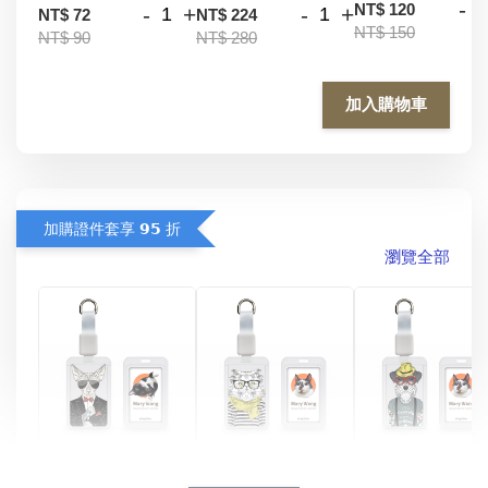
-
NT$ 120
-
+
-
+
NT$ 72
NT$ 224
NT$ 150
NT$ 90
NT$ 280
加入購物車
加購證件套享 𝟵𝟱 折
瀏覽全部
酷帥狗雪納瑞 
燕尾服無毛貓 動物
眼鏡圍巾貓貓 動物