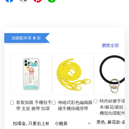
加購配件享 𝟴 折
瀏覽全部
時尚矽膠手環
客製加購 手機殼手
伸縮式彩色編織圓
本/麻花/菱紋）
帶 支架 腕帶 扣環
繩手機掛繩揹帶
機殼扣環配件