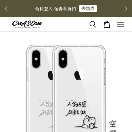
去領劵
會員登入 領劵享折扣