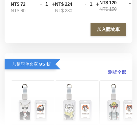
-
NT$ 120
-
+
-
+
NT$ 72
NT$ 224
NT$ 150
NT$ 90
NT$ 280
加入購物車
加購證件套享 𝟵𝟱 折
瀏覽全部
酷帥狗雪納瑞 
燕尾服無毛貓 動物
眼鏡圍巾貓貓 動物