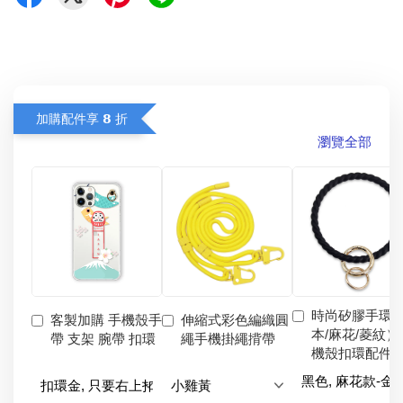
加購配件享 𝟴 折
瀏覽全部
時尚矽膠手環
客製加購 手機殼手
伸縮式彩色編織圓
本/麻花/菱紋）
帶 支架 腕帶 扣環
繩手機掛繩揹帶
機殼扣環配件