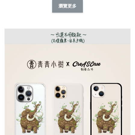
擬人系列 滑蓋
擬人化系列 滑蓋式
擬人系列 滑蓋式證
瀏覽更多
件套(附伸縮卡
證件套(附伸縮卡
件套(附伸縮卡扣)
CSAA14
扣) CSAA07
CSAA05
-
NT$ 214
-
+
-
+
NT$ 214
NT$ 214
NT$ 225
NT$ 225
NT$ 225
加入購物車
瀏覽更多