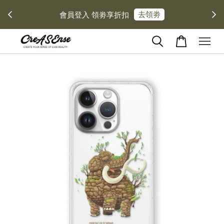
去領劵
會員登入 領劵享折扣