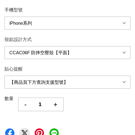
手機型號
殼款設計方式
貼心提醒
數量
-
+