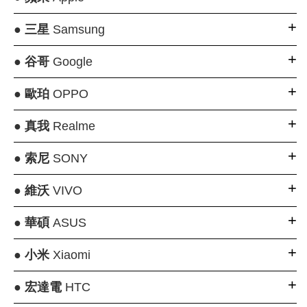
●
三星
Samsung
●
谷哥
Google
●
歐珀
OPPO
●
真我
Realme
●
索尼
SONY
●
維沃
VIVO
●
華碩
ASUS
●
小米
Xiaomi
●
宏達電
HTC