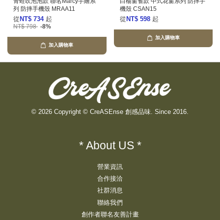
青蛙吹泡泡款 聯名Marcy手繪系
白楊窗雀款 中式花窗系列 防摔手
列 防摔手機殼 MRAA11
機殼 CSAN15
從
NT$ 734
起
從
NT$ 598
起
NT$ 798
-8%
加入購物車
加入購物車
© 2026 Copyright © CreASEnse 創感品味. Since 2016.
* About US *
營業資訊
合作接洽
社群消息
聯絡我們
創作者聯名友善計畫