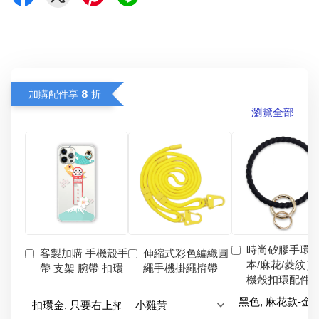
加購配件享 𝟴 折
瀏覽全部
時尚矽膠手環
客製加購 手機殼手
伸縮式彩色編織圓
本/麻花/菱紋）
帶 支架 腕帶 扣環
繩手機掛繩揹帶
機殼扣環配件