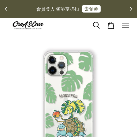
去領劵
會員登入 領劵享折扣