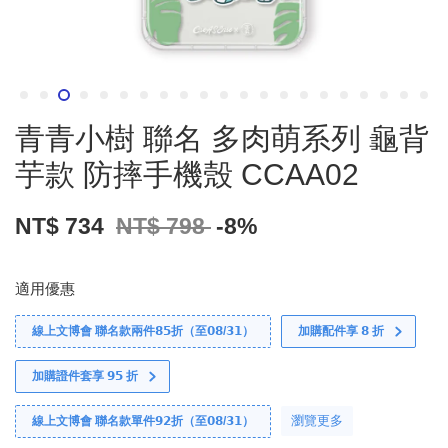
青青小樹 聯名 多肉萌系列 龜背
芋款 防摔手機殼 CCAA02
NT$ 734
NT$ 798
-8%
適用優惠
線上文博會 聯名款兩件𝟴𝟱折（至𝟬𝟴/𝟯𝟭）
加購配件享 𝟴 折
加購證件套享 𝟵𝟱 折
瀏覽更多
線上文博會 聯名款單件𝟵𝟮折（至𝟬𝟴/𝟯𝟭）