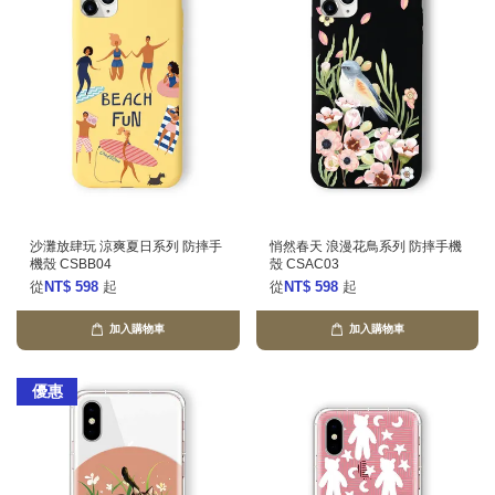
沙灘放肆玩 涼爽夏日系列 防摔手
悄然春天 浪漫花鳥系列 防摔手機
機殼 CSBB04
殼 CSAC03
從
NT$ 598
起
從
NT$ 598
起
加入購物車
加入購物車
優惠