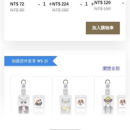
-
NT$ 120
-
+
-
+
NT$ 72
NT$ 224
NT$ 150
NT$ 90
NT$ 280
加入購物車
加購證件套享 𝟵𝟱 折
瀏覽全部
酷帥狗雪納瑞 
燕尾服無毛貓 動物
眼鏡圍巾貓貓 動物