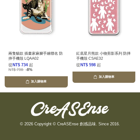
兩隻貓款 插畫家麻腳手繪聯名 防
紅底星月熊款 小物剪影系列 防摔
摔手機殼 LQAA02
手機殼 CSAE32
從
NT$ 734
起
從
NT$ 598
起
NT$ 798
-8%
加入購物車
加入購物車
© 2026 Copyright © CreASEnse 創感品味. Since 2016.