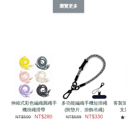
擬人系列 滑蓋
擬人化系列 滑蓋式
擬人系列 滑蓋式證
瀏覽更多
件套(附伸縮卡
證件套(附伸縮卡
件套(附伸縮卡扣)
CSAA14
扣) CSAA07
CSAA05
-
NT$ 214
-
+
-
+
NT$ 214
NT$ 214
NT$ 225
NT$ 225
NT$ 225
加入購物車
瀏覽更多
伸縮式彩色編織圓繩手
多功能編織手機短掛繩
客製加購 
機掛繩揹帶
(附墊片、掛飾吊繩)
支架 腕
NT$280
NT$330
NT$500
NT$589
NT$