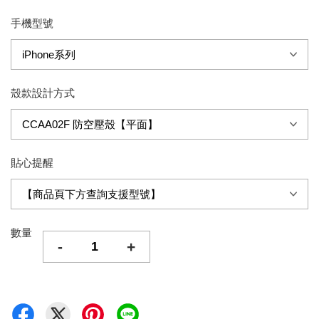
手機型號
殼款設計方式
貼心提醒
數量
-
+