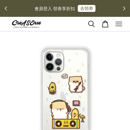
去領劵
會員登入 領劵享折扣