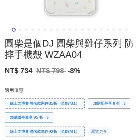
圓柴是個DJ 圓柴與雞仔系列 防
摔手機殼 WZAA04
NT$ 734
NT$ 798
-8%
適用優惠
線上文博會 聯名款兩件𝟴𝟱折（至𝟬𝟴/𝟯𝟭）
加購配件享 𝟴 折
加購證件套享 𝟵𝟱 折
瀏覽更多
線上文博會 聯名款單件𝟵𝟮折（至𝟬𝟴/𝟯𝟭）