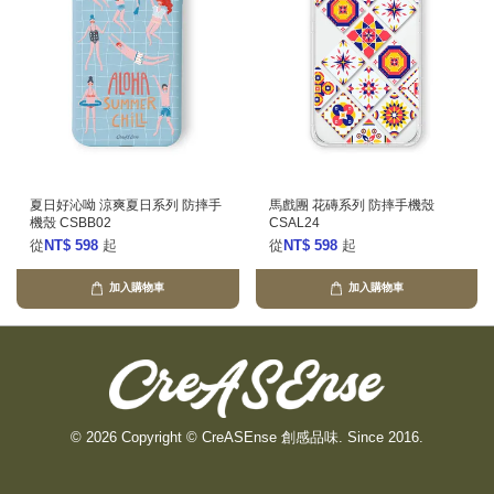
夏日好沁呦 涼爽夏日系列 防摔手
馬戲團 花磚系列 防摔手機殼
機殼 CSBB02
CSAL24
從
NT$ 598
起
從
NT$ 598
起
加入購物車
加入購物車
© 2026 Copyright © CreASEnse 創感品味. Since 2016.