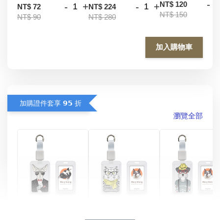
-
NT$ 120
-
+
-
+
NT$ 72
NT$ 224
NT$ 150
NT$ 90
NT$ 280
加入購物車
加購證件套享 𝟵𝟱 折
瀏覽全部
酷帥狗雪納瑞 
燕尾服無毛貓 動物
眼鏡圍巾貓貓 動物