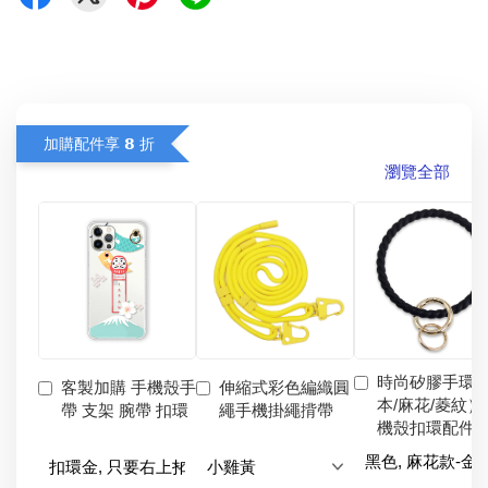
加購配件享 𝟴 折
瀏覽全部
時尚矽膠手環
客製加購 手機殼手
伸縮式彩色編織圓
本/麻花/菱紋）
帶 支架 腕帶 扣環
繩手機掛繩揹帶
機殼扣環配件