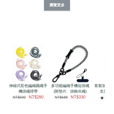
擬人系列 滑蓋
擬人化系列 滑蓋式
擬人系列 滑蓋式證
瀏覽更多
件套(附伸縮卡
證件套(附伸縮卡
件套(附伸縮卡扣)
CSAA14
扣) CSAA07
CSAA05
-
NT$ 214
-
+
-
+
NT$ 214
NT$ 214
NT$ 225
NT$ 225
NT$ 225
加入購物車
瀏覽更多
伸縮式彩色編織圓繩手
多功能編織手機短掛繩
客製加購 
機掛繩揹帶
(附墊片、掛飾吊繩)
支架 腕
NT$280
NT$330
NT$500
NT$589
NT$