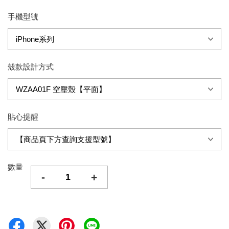
手機型號
殼款設計方式
貼心提醒
數量
-
+