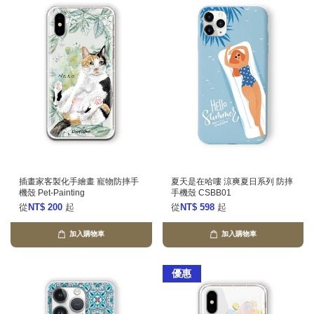
插畫家客製化手繪畫 寵物防摔手
夏天是在哈嘍 涼爽夏日系列 防摔
機殼 Pet-Painting
手機殼 CSBB01
從
NT$ 200
起
從
NT$ 598
起
加入購物車
加入購物車
優惠