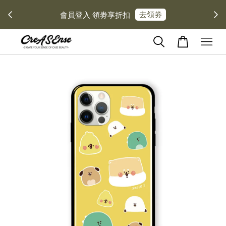
去領劵
會員登入 領劵享折扣