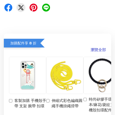
加購配件享 𝟴 折
瀏覽全部
時尚矽膠手環
客製加購 手機殼手
伸縮式彩色編織圓
本/麻花/菱紋）
帶 支架 腕帶 扣環
繩手機掛繩揹帶
機殼扣環配件