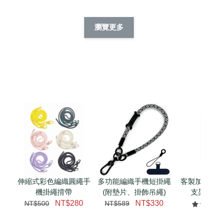
酷帥狗雪納瑞 
燕尾服無毛貓 動物
眼鏡圍巾貓貓 動物
擬人系列 滑蓋
擬人化系列 滑蓋式
擬人系列 滑蓋式證
瀏覽更多
件套(附伸縮卡
證件套(附伸縮卡
件套(附伸縮卡扣)
CSAA14
扣) CSAA07
CSAA05
-
NT$ 214
-
+
-
+
NT$ 214
NT$ 214
NT$ 225
NT$ 225
NT$ 225
加入購物車
瀏覽更多
伸縮式彩色編織圓繩手
多功能編織手機短掛繩
客製加購 
機掛繩揹帶
(附墊片、掛飾吊繩)
支架 腕
NT$280
NT$330
NT$500
NT$589
NT$