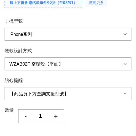
瀏覽更多
線上文博會 聯名款單件𝟵𝟮折（至𝟬𝟴/𝟯𝟭）
手機型號
殼款設計方式
貼心提醒
數量
-
+