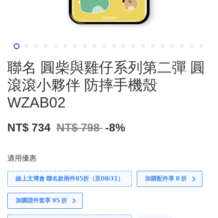
聯名 圓柴與雞仔系列第二彈 圓
滾滾小夥伴 防摔手機殼
WZAB02
NT$ 734
NT$ 798
-8%
適用優惠
線上文博會 聯名款兩件𝟴𝟱折（至𝟬𝟴/𝟯𝟭）
加購配件享 𝟴 折
加購證件套享 𝟵𝟱 折