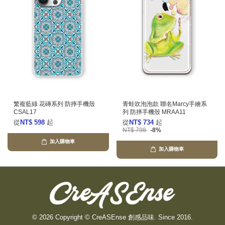
繁複藍綠 花磚系列 防摔手機殼
青蛙吹泡泡款 聯名Marcy手繪系
CSAL17
列 防摔手機殼 MRAA11
從
NT$ 598
起
從
NT$ 734
起
NT$ 798
-8%
加入購物車
加入購物車
© 2026 Copyright © CreASEnse 創感品味. Since 2016.