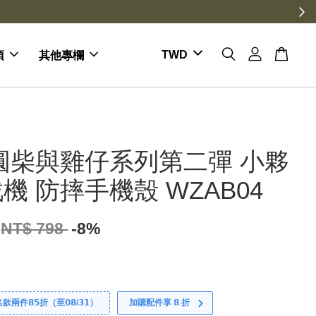
項
其他專欄
圓柴與雞仔系列第二彈 小夥
機 防摔手機殼 WZAB04
NT$ 798
-8%
件𝟴𝟱折（至𝟬𝟴/𝟯𝟭）
加購配件享 𝟴 折