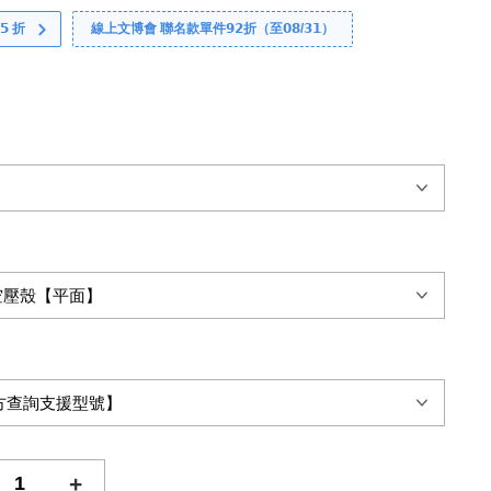
 折
線上文博會 聯名款單件𝟵𝟮折（至𝟬𝟴/𝟯𝟭）
+