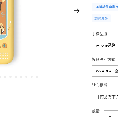
加購證件套享 𝟵
瀏覽更多
手機型號
殼款設計方式
貼心提醒
數量
-