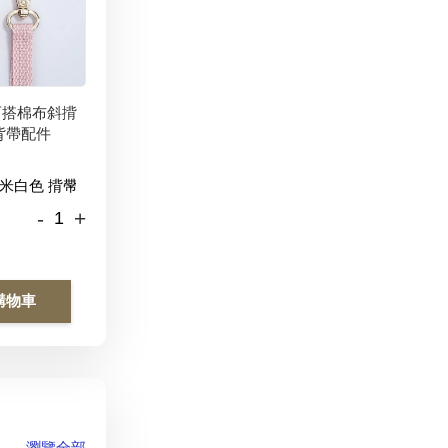
百搭棉布斜揹
背帶配件
-
+
購物車
瀏覽全部