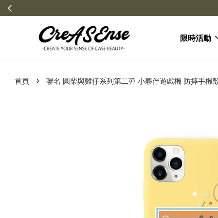
限時活動
›
首頁
聯名 圓柴與雞仔系列第二彈 小夥伴遊戲機 防摔手機殼 