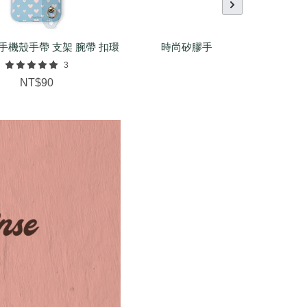
手機殼手帶 支架 腕帶 扣環
時尚矽膠手環（基本/麻花/菱紋
配件
3
NT$150
NT$90