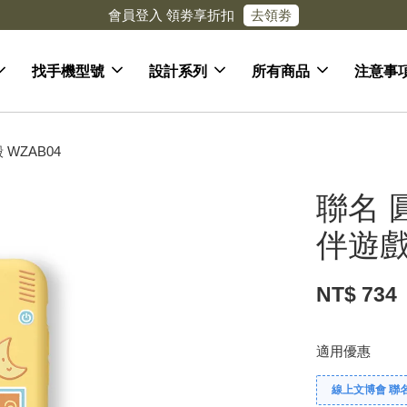
去領劵
會員登入 領劵享折扣
找手機型號
設計系列
所有商品
注意事
WZAB04
聯名 
伴遊戲
NT$ 734
適用優惠
線上文博會 聯名款兩