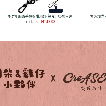
多功能編織手機短掛繩(附墊片、掛飾吊繩)
瀏覽更多
客製加購 
NT$330
NT$589