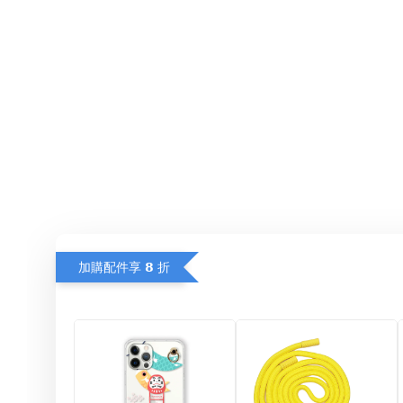
加購配件享 𝟴 折