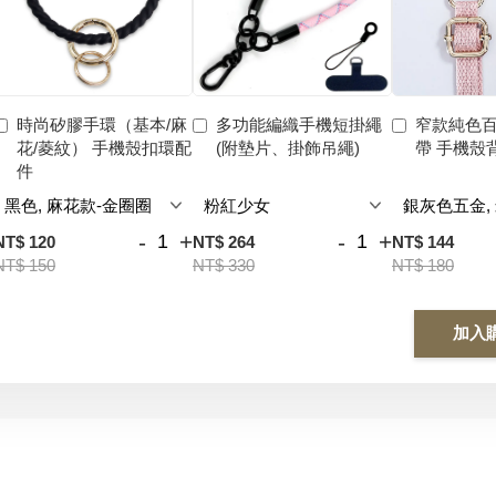
時尚矽膠手環（基本/麻
多功能編織手機短掛繩
窄款純色
花/菱紋） 手機殼扣環配
(附墊片、掛飾吊繩)
帶 手機殼
件
-
+
-
+
NT$ 120
NT$ 264
NT$ 144
NT$ 150
NT$ 330
NT$ 180
加入