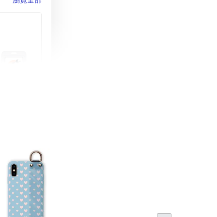
町 動物擬人
蓋式證件套(附
CSAA16
-
+
購物車