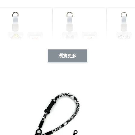
瀏覽更多
酷帥狗雪納瑞 動物擬人
西裝筆挺大野狼 動物擬
燕尾服大麥
系列 滑蓋式證件套(附伸
人化系列 滑蓋式證件套
化系列 滑
縮卡扣) CSAA14
(附伸縮卡扣) CSAA26
伸縮卡扣) 
-
+
-
+
NT$ 214
NT$ 214
NT$ 214
NT$ 225
NT$ 225
NT$ 225
加入