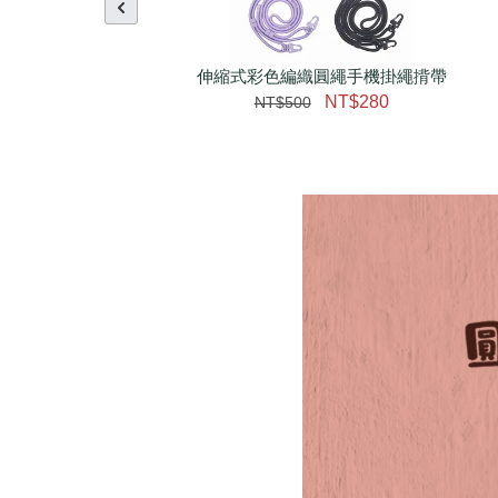
伸縮式彩色編織圓繩手機掛繩揹帶
NT$280
NT$500