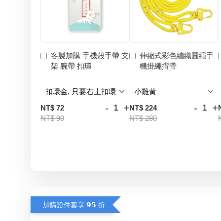
客製加購 手機殼手帶 支
伸縮式彩色編織圓繩手
架 腕帶 扣環
機掛繩揹帶
-
+
-
+
NT$ 72
NT$ 224
NT$ 90
NT$ 280
加購證件套享 𝟵𝟱 折