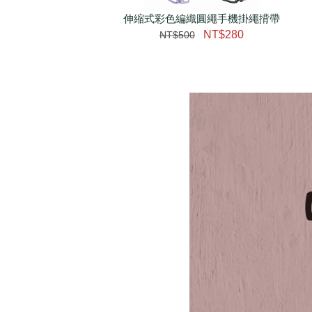
伸縮式彩色編織圓繩手機掛繩揹帶
NT$280
NT$500