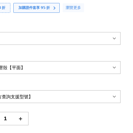
瀏覽更多
 折
加購證件套享 𝟵𝟱 折
+