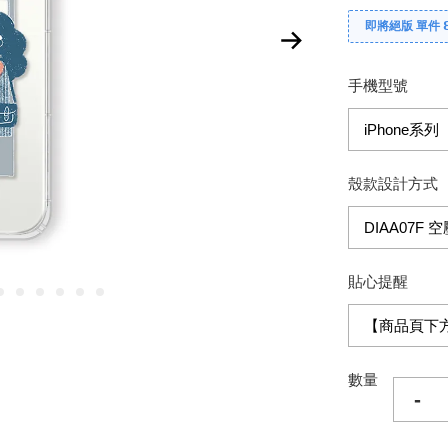
即將絕版 單件 
手機型號
殼款設計方式
貼心提醒
數量
-