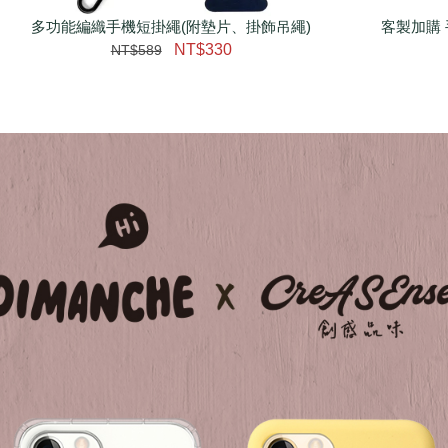
多功能編織手機短掛繩(附墊片、掛飾吊繩)
瀏覽更多
客製加購 
NT$330
NT$589