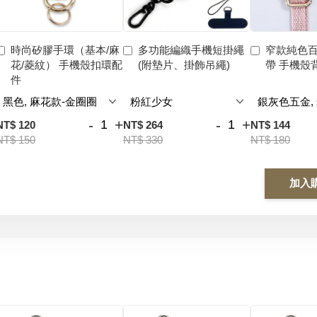
時尚矽膠手環（基本/麻
多功能編織手機短掛繩
窄款純色
花/菱紋） 手機殼扣環配
(附墊片、掛飾吊繩)
帶 手機殼
件
-
+
-
+
NT$ 120
NT$ 264
NT$ 144
NT$ 150
NT$ 330
NT$ 180
加入