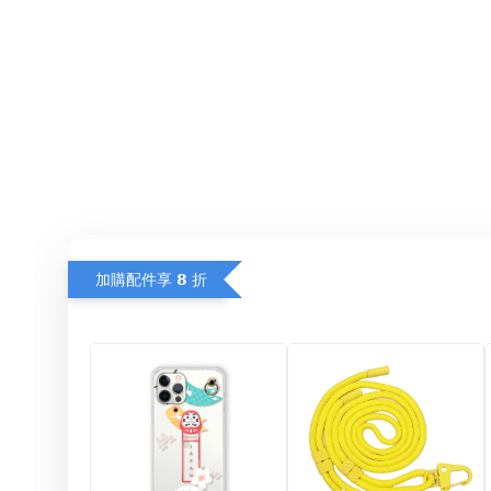
加購配件享 𝟴 折