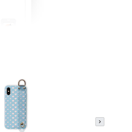
町 動物擬人
蓋式證件套(附
CSAA16
-
+
購物車