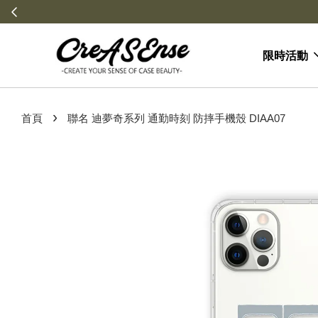
限時活動
›
首頁
聯名 迪夢奇系列 通勤時刻 防摔手機殼 DIAA07