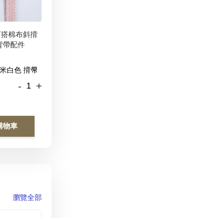
百搭棉布斜揹
背帶配件
-
+
購物車
瀏覽全部