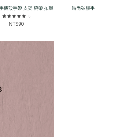
手機殼手帶 支架 腕帶 扣環
時尚矽膠手環（基本/麻花/菱紋
配件
3
NT$150
NT$90