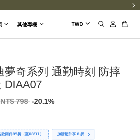
項
其他專欄
迪夢奇系列 通勤時刻 防摔
DIAA07
NT$ 798
-20.1%
件𝟴𝟱折（至𝟬𝟴/𝟯𝟭）
加購配件享 𝟴 折