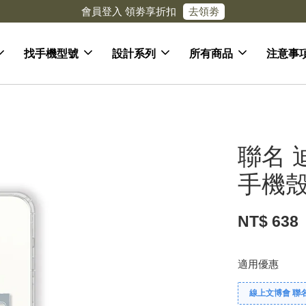
去領劵
會員登入 領劵享折扣
找手機型號
設計系列
所有商品
注意事
聯名 
手機殼 
NT$ 638
適用優惠
線上文博會 聯名款兩