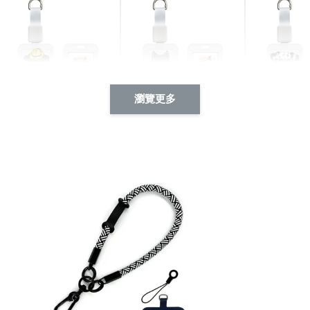
瀏覽更多
酷帥狗雪納瑞 動物擬人
西裝筆挺大野狼 動物擬
燕尾服大麥
系列 滑蓋式證件套(附伸
人化系列 滑蓋式證件套
化系列 滑
縮卡扣) CSAA14
(附伸縮卡扣) CSAA26
伸縮卡扣) 
-
+
-
+
NT$ 214
NT$ 214
NT$ 214
NT$ 225
NT$ 225
NT$ 225
加入