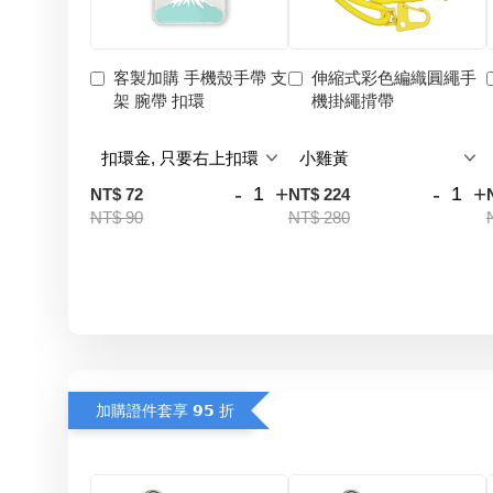
客製加購 手機殼手帶 支
伸縮式彩色編織圓繩手
架 腕帶 扣環
機掛繩揹帶
-
+
-
+
NT$ 72
NT$ 224
NT$ 90
NT$ 280
加購證件套享 𝟵𝟱 折