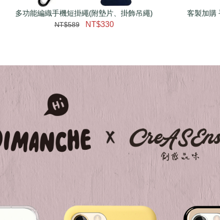
多功能編織手機短掛繩(附墊片、掛飾吊繩)
瀏覽更多
客製加購 
NT$330
NT$589