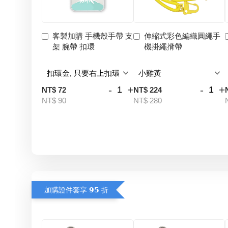
客製加購 手機殼手帶 支
伸縮式彩色編織圓繩手
架 腕帶 扣環
機掛繩揹帶
-
+
-
+
NT$ 72
NT$ 224
NT$ 90
NT$ 280
加購證件套享 𝟵𝟱 折