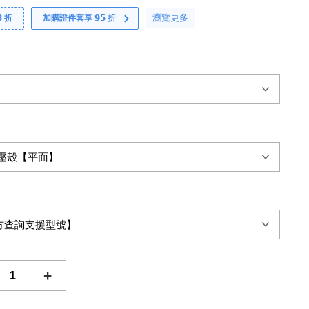
瀏覽更多
 折
加購證件套享 𝟵𝟱 折
+