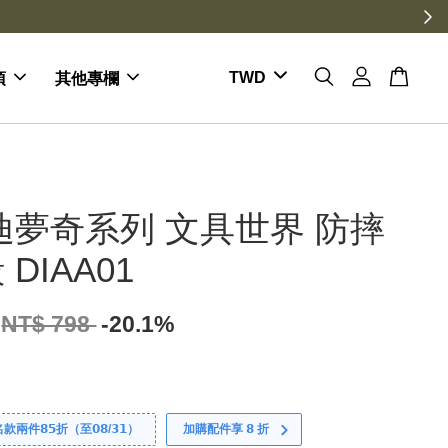
項
其他專欄
迪夢奇系列 文具世界 防摔
DIAA01
NT$ 798
-20.1%
件𝟴𝟱折（至𝟬𝟴/𝟯𝟭）
加購配件享 𝟴 折