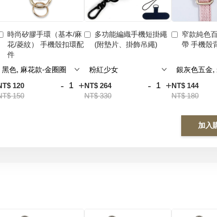
時尚矽膠手環（基本/麻
多功能編織手機短掛繩
窄款純色
花/菱紋） 手機殼扣環配
(附墊片、掛飾吊繩)
帶 手機殼
件
-
+
-
+
NT$ 120
NT$ 264
NT$ 144
NT$ 150
NT$ 330
NT$ 180
加入