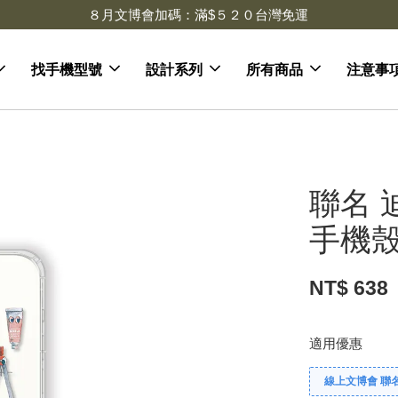
去領劵
會員登入 領劵享折扣
找手機型號
設計系列
所有商品
注意事
聯名 
手機殼 
NT$ 638
適用優惠
線上文博會 聯名款兩