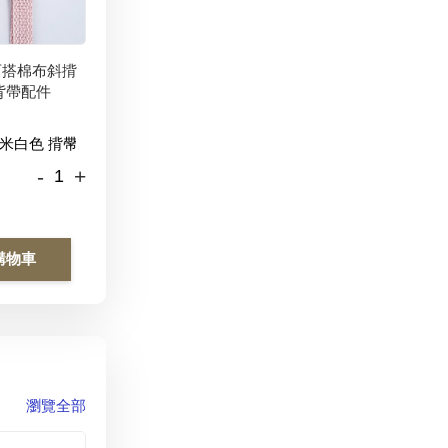
百搭棉布斜揹
背帶配件
-
+
購物車
瀏覽全部