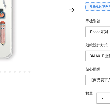
即將絕版 單件 
手機型號
殼款設計方式
貼心提醒
數量
-