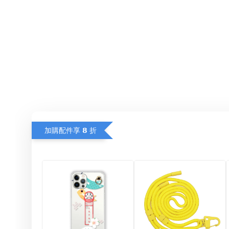
加購配件享 𝟴 折