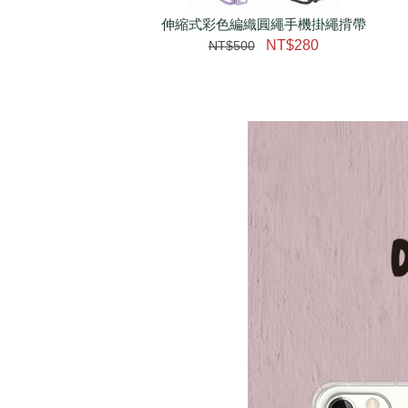
伸縮式彩色編織圓繩手機掛繩揹帶
NT$280
NT$500