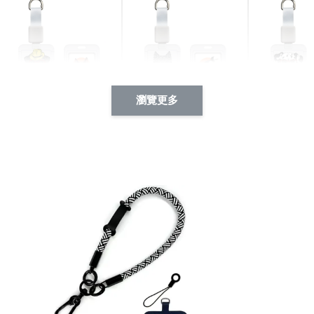
瀏覽更多
酷帥狗雪納瑞 動物擬人
西裝筆挺大野狼 動物擬
燕尾服大麥
系列 滑蓋式證件套(附伸
人化系列 滑蓋式證件套
化系列 滑
縮卡扣) CSAA14
(附伸縮卡扣) CSAA26
伸縮卡扣) 
-
+
-
+
NT$ 214
NT$ 214
NT$ 214
NT$ 225
NT$ 225
NT$ 225
加入