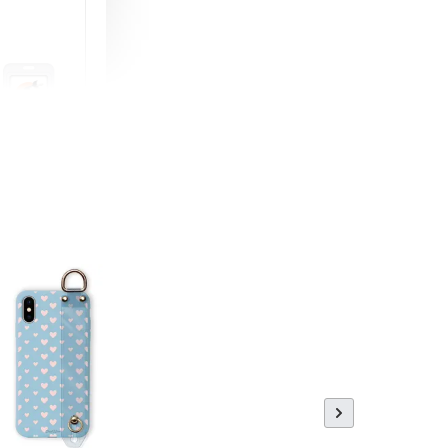
町 動物擬人
蓋式證件套(附
CSAA16
-
+
購物車