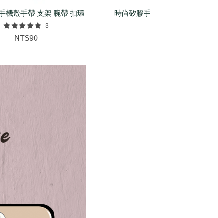
手機殼手帶 支架 腕帶 扣環
時尚矽膠手環（基本/麻花/菱紋
配件
3
NT$150
NT$90