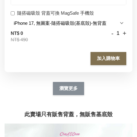
隨搭磁吸殼 背蓋可換 MagSafe 手機殼
-
+
NT$ 0
NT$ 490
加入購物車
瀏覽更多
此賣場只有販售背蓋，無販售基底殼