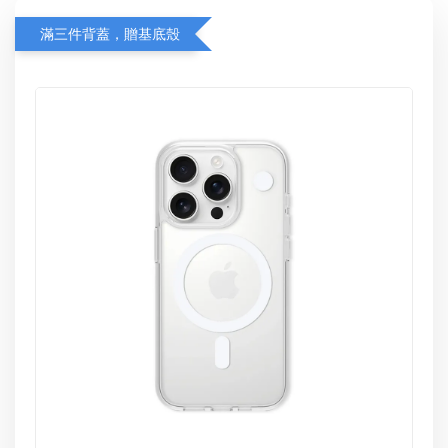
滿三件背蓋，贈基底殼