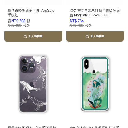
隨搭磁吸殼 背蓋可換 MagSafe
聯名 吉文考古系列 隨搭磁吸殼 背
手機殼
蓋 MagSafe HSAA01~06
從
NT$ 368
起
NT$ 734
NT$ 400
-8%
NT$ 798
-8%
加入購物車
加入購物車