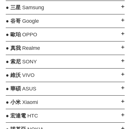
●
三星
Samsung
●
谷哥
Google
●
歐珀
OPPO
●
真我
Realme
●
索尼
SONY
●
維沃
VIVO
●
華碩
ASUS
●
小米
Xiaomi
●
宏達電
HTC