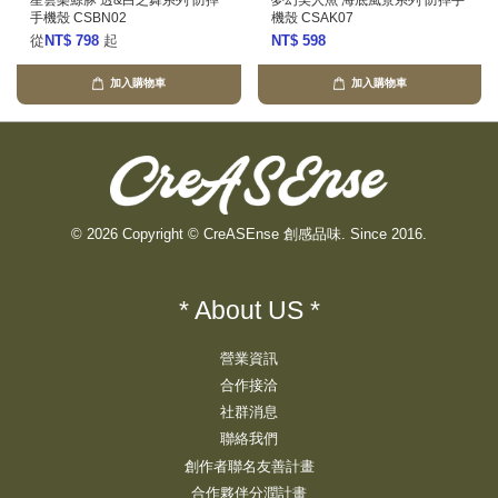
星雲樂鯨豚 透&白之舞系列 防摔
夢幻美人魚 海底風景系列 防摔手
手機殼 CSBN02
機殼 CSAK07
從
NT$ 798
起
NT$ 598
加入購物車
加入購物車
© 2026 Copyright © CreASEnse 創感品味. Since 2016.
* About US *
營業資訊
合作接洽
社群消息
聯絡我們
創作者聯名友善計畫
合作夥伴分潤計畫