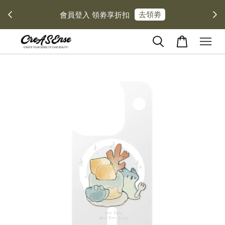
去領劵
會員登入 領劵享折扣