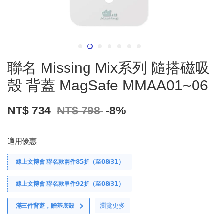
聯名 Missing Mix系列 隨搭磁吸
殼 背蓋 MagSafe MMAA01~06
NT$ 734
NT$ 798
-8%
適用優惠
線上文博會 聯名款兩件𝟴𝟱折（至𝟬𝟴/𝟯𝟭）
線上文博會 聯名款單件𝟵𝟮折（至𝟬𝟴/𝟯𝟭）
瀏覽更多
滿三件背蓋，贈基底殼