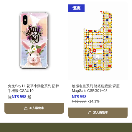
優惠
兔兔Say Hi 花草小動物系列 防摔
繪感名畫系列 隨搭磁吸殼 背蓋
手機殼 CSAU10
MagSafe CSBG01~08
從
NT$ 598
起
NT$ 598
NT$ 698
-14.3%
加入購物車
加入購物車