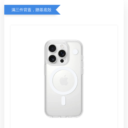
滿三件背蓋，贈基底殼