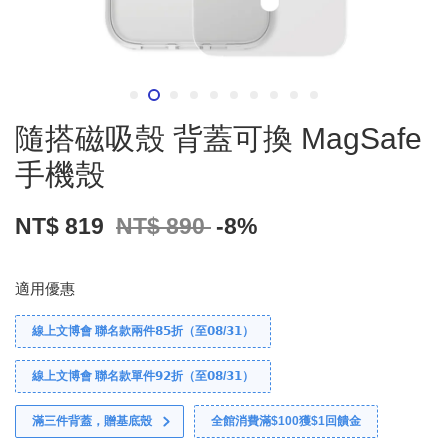
隨搭磁吸殼 背蓋可換 MagSafe
手機殼
NT$ 819
NT$ 890
-8%
適用優惠
線上文博會 聯名款兩件𝟴𝟱折（至𝟬𝟴/𝟯𝟭）
線上文博會 聯名款單件𝟵𝟮折（至𝟬𝟴/𝟯𝟭）
滿三件背蓋，贈基底殼
全館消費滿$100獲$1回饋金