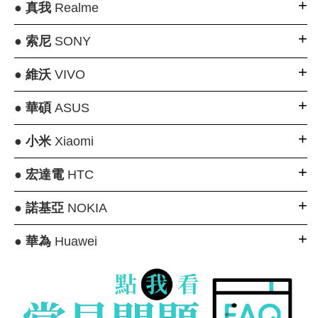
●
真我
Realme
●
索尼
SONY
●
維沃
VIVO
●
華碩
ASUS
●
小米
Xiaomi
●
宏達電
HTC
●
諾基亞
NOKIA
●
華為
Huawei