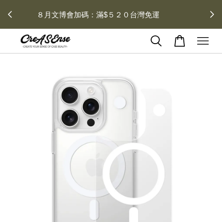
\\官網限定// 每消費 $１００ 可獲得 $１ 回饋金 每月１
２號加碼１０倍送