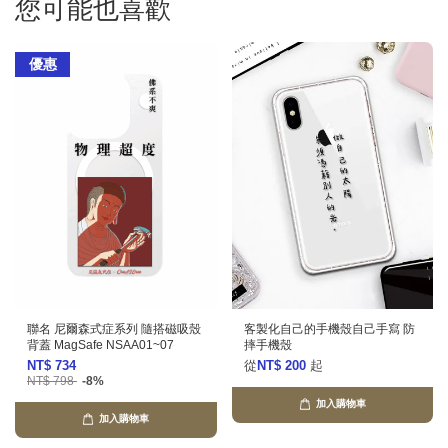
您可能也喜歡
優惠
聯名 尼爾森式症系列 隨搭磁吸殼
客製化自己的手機殼自己手寫 防
背蓋 MagSafe NSAA01~07
摔手機殼
NT$ 734
從
NT$ 200
起
NT$ 798
-8%
加入購物車
加入購物車