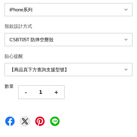
殼款設計方式
貼心提醒
數量
-
+