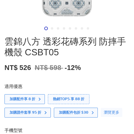
雲錦八方 透彩花磚系列 防摔手
機殼 CSBT05
NT$ 526
NT$ 598
-12%
適用優惠
加購配件享 𝟴 折
熱銷TOP𝟱 享 𝟴𝟴 折
瀏覽更多
加購證件套享 𝟵𝟱 折
加購配件包折 $𝟯𝟬
手機型號