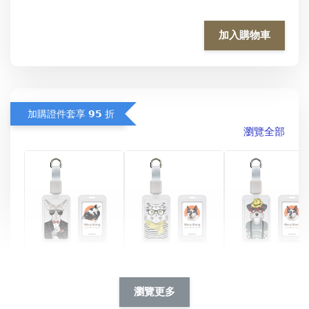
加入購物車
加購證件套享 𝟵𝟱 折
瀏覽全部
酷帥狗雪納瑞 
燕尾服無毛貓 動物
眼鏡圍巾貓貓 動物
擬人系列 滑蓋
擬人化系列 滑蓋式
擬人系列 滑蓋式證
瀏覽更多
件套(附伸縮卡
證件套(附伸縮卡
件套(附伸縮卡扣)
CSAA14