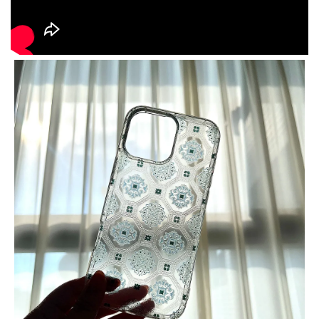
大眼睛透氣網眼透
大眼睛透氣網
大眼睛透氣網眼透
視化妝包
視手提沙灘包
視束口斜背包
-
NT$ 219
-
+
-
+
NT$ 129
NT$ 159
NT$ 249
NT$ 159
NT$ 189
加入購物車
瀏覽更多