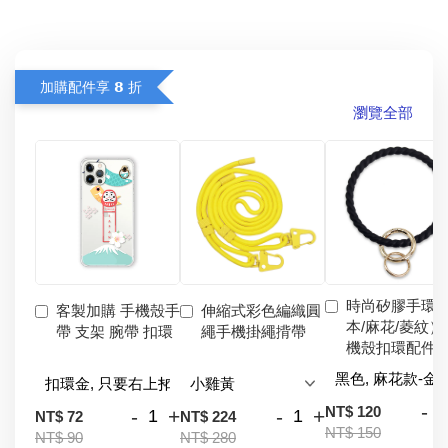
加購配件享 𝟴 折
瀏覽全部
時尚矽膠手環
客製加購 手機殼手
伸縮式彩色編織圓
本/麻花/菱紋）
帶 支架 腕帶 扣環
繩手機掛繩揹帶
機殼扣環配件
-
NT$ 120
-
+
-
+
NT$ 72
NT$ 224
NT$ 150
NT$ 90
NT$ 280