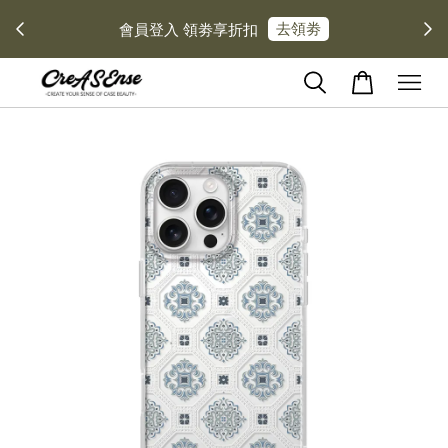
去領劵
會員登入 領劵享折扣