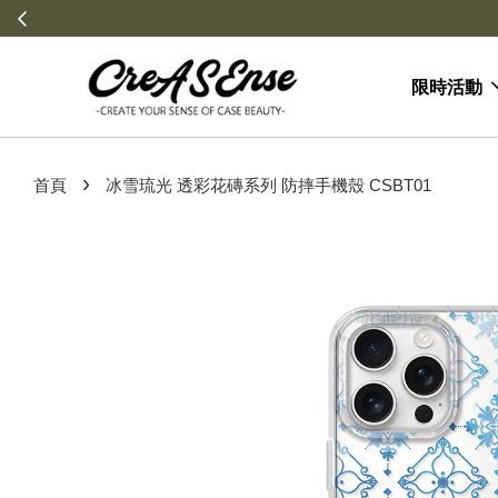
限時活動
›
首頁
冰雪琉光 透彩花磚系列 防摔手機殼 CSBT01