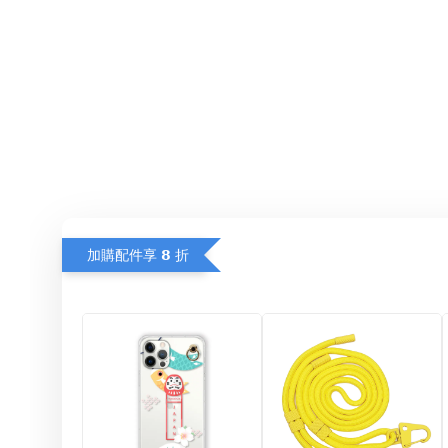
加購配件享 𝟴 折