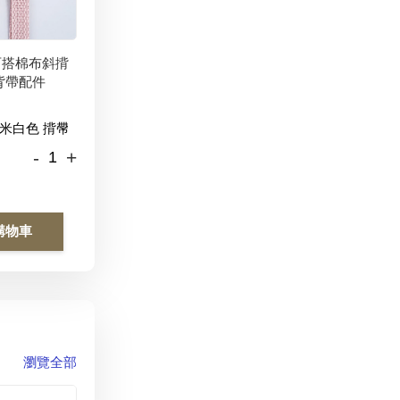
百搭棉布斜揹
背帶配件
-
+
購物車
瀏覽全部