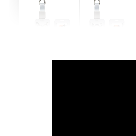
燕尾服無毛貓 動物擬人
眼鏡圍巾貓貓 動物擬人
化系列 滑蓋式證件套(附
系列 滑蓋式證件套(附伸
伸縮卡扣) CSAA07
縮卡扣) CSAA05
-
+
-
+
NT$ 214
NT$ 214
NT$ 225
NT$ 225