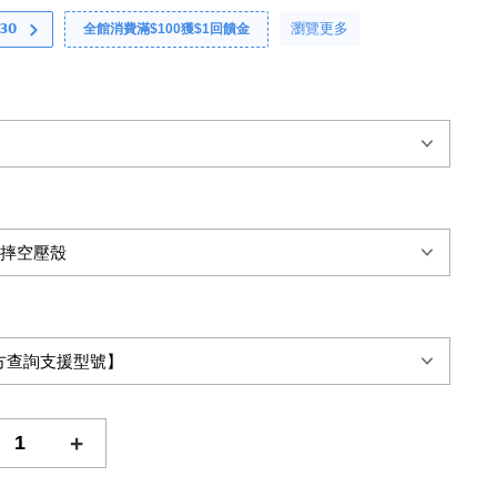
瀏覽更多
𝟬
全館消費滿$100獲$1回饋金
+