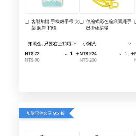
客製加購 手機殼手帶 支
伸縮式彩色編織圓繩手
架 腕帶 扣環
機掛繩揹帶
-
+
-
+
NT$ 72
NT$ 224
NT$ 90
NT$ 280
加購證件套享 𝟵𝟱 折