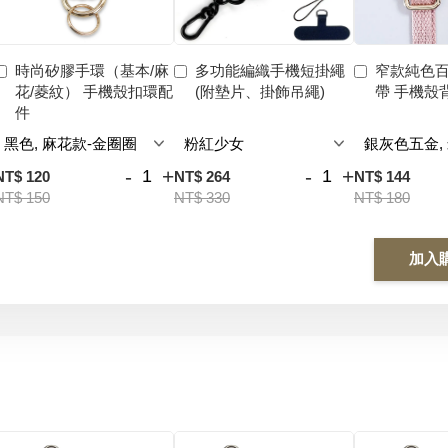
時尚矽膠手環（基本/麻
多功能編織手機短掛繩
窄款純色
花/菱紋） 手機殼扣環配
(附墊片、掛飾吊繩)
帶 手機殼
件
-
+
-
+
NT$ 120
NT$ 264
NT$ 144
NT$ 150
NT$ 330
NT$ 180
加入