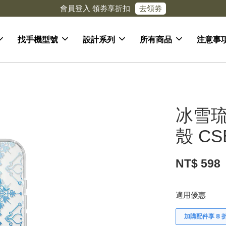
去領劵
會員登入 領劵享折扣
找手機型號
設計系列
所有商品
注意事
冰雪琉
殼 CS
NT$ 598
適用優惠
加購配件享 𝟴 