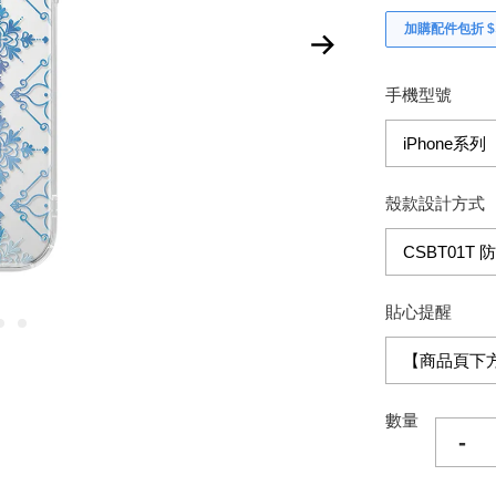
加購配件包折 $𝟯
手機型號
殼款設計方式
貼心提醒
數量
-