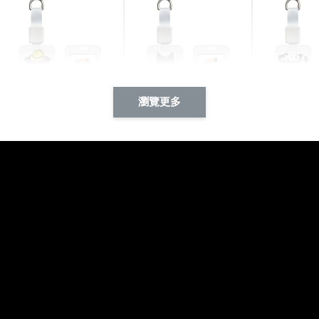
瀏覽更多
酷帥狗雪納瑞 動物擬人
西裝筆挺大野狼 動物擬
燕尾服大麥
系列 滑蓋式證件套(附伸
人化系列 滑蓋式證件套
化系列 滑
縮卡扣) CSAA14
(附伸縮卡扣) CSAA26
伸縮卡扣) 
-
+
-
+
NT$ 214
NT$ 214
NT$ 214
NT$ 225
NT$ 225
NT$ 225
加入