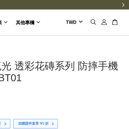
項
其他專欄
光 透彩花磚系列 防摔手機
BT01
折
加購證件套享 𝟵𝟱 折