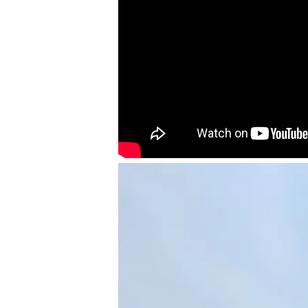
加購配件包折 $𝟯𝟬
大眼睛透氣網眼透視化
大眼睛透氣網眼透視束
妝包
口斜背包
-
+
-
+
NT$ 129
NT$ 159
NT$ 159
NT$ 189