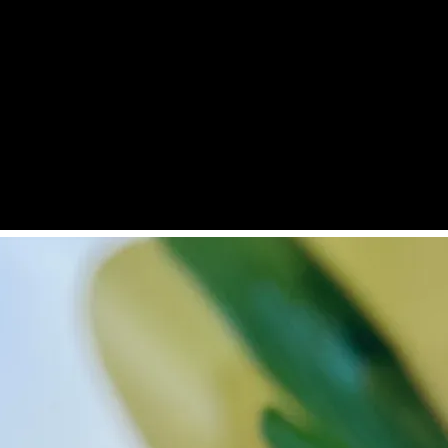
大眼睛透氣網眼透視手
提沙灘包
-
+
NT$ 219
NT$ 249