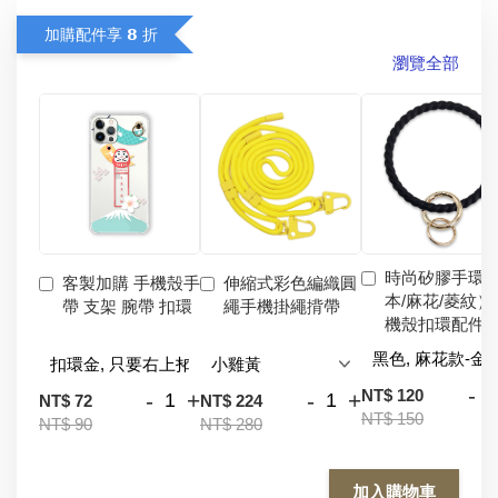
加購配件享 𝟴 折
瀏覽全部
時尚矽膠手環
客製加購 手機殼手
伸縮式彩色編織圓
本/麻花/菱紋）
帶 支架 腕帶 扣環
繩手機掛繩揹帶
機殼扣環配件
-
NT$ 120
-
+
-
+
NT$ 72
NT$ 224
NT$ 150
NT$ 90
NT$ 280
加入購物車