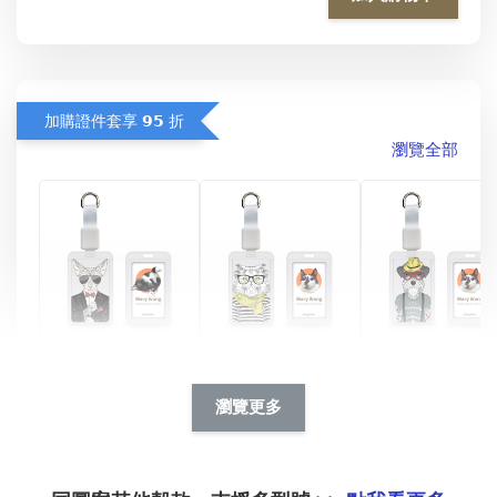
加購證件套享 𝟵𝟱 折
瀏覽全部
酷帥狗雪納瑞 
燕尾服無毛貓 動物
眼鏡圍巾貓貓 動物
擬人系列 滑蓋
擬人化系列 滑蓋式
擬人系列 滑蓋式證
瀏覽更多
件套(附伸縮卡
證件套(附伸縮卡
件套(附伸縮卡扣)
CSAA14
扣) CSAA07
CSAA05