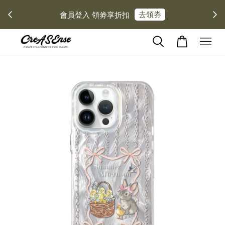
去領劵
會員登入 領劵享折扣