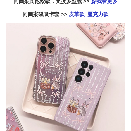
同圖案其他殼款，支援多型號 >>
點我看更多
-
NT$ 214
-
+
-
+
NT$ 214
NT$ 214
NT$ 225
NT$ 225
NT$ 225
同圖案磁吸卡套 >>
皮革款
壓克力款
加入購物車
加購配件包折 $𝟯𝟬
瀏覽全部
大眼睛透氣網眼透
大眼睛透氣網
大眼睛透氣網眼透
視化妝包
視手提沙灘包