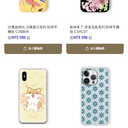
沙灘放肆玩 涼爽夏日系列 防摔手
春神來了 浪漫花鳥系列 防摔手機
機殼 CSBB04
殼 CSAC07
從
NT$ 598
起
從
NT$ 598
起
加入購物車
加入購物車