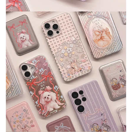
視束口斜背包
-
NT$ 219
-
+
-
+
NT$ 129
NT$ 159
NT$ 249
NT$ 159
NT$ 189
加入購物車
瀏覽更多