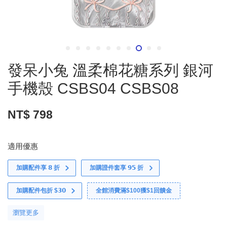
發呆小兔 溫柔棉花糖系列 銀河
手機殼 CSBS04 CSBS08
NT$ 798
適用優惠
加購配件享 𝟴 折
加購證件套享 𝟵𝟱 折
加購配件包折 $𝟯𝟬
全館消費滿$100獲$1回饋金
瀏覽更多