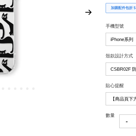
加購配件包折 $𝟯
手機型號
殼款設計方式
貼心提醒
數量
-