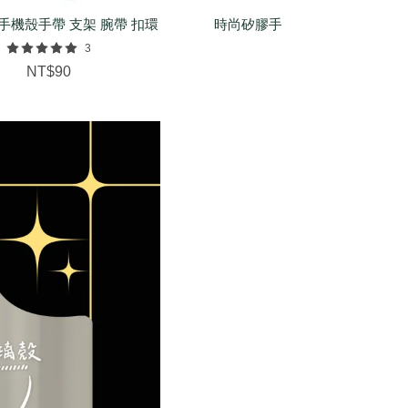
手機殼手帶 支架 腕帶 扣環
時尚矽膠手環（基本/麻花/菱紋
配件
3
NT$150
NT$90