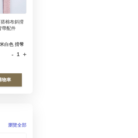
百搭棉布斜揹
背帶配件
-
+
購物車
瀏覽全部