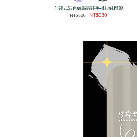
伸縮式彩色編織圓繩手機掛繩揹帶
加購配件包折 $𝟯𝟬
NT$280
NT$500
大眼睛透氣網眼透視化
大眼睛透氣網眼透視束
妝包
口斜背包
-
+
-
+
NT$ 129
NT$ 159
NT$ 159
NT$ 189