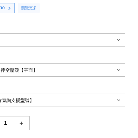
瀏覽更多
𝟬
+