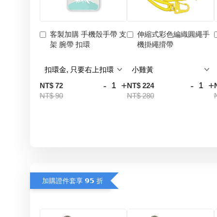
客製加購 手機殼手帶 支
伸縮式彩色編織圓繩手
架 腕帶 扣環
機掛繩揹帶
-
+
-
+
NT$ 72
NT$ 224
NT$ 90
NT$ 280
加購證件套享 𝟵𝟱 折