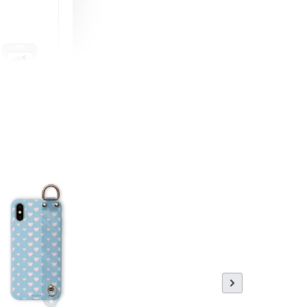
町 動物擬人
蓋式證件套(附
CSAA16
-
+
購物車