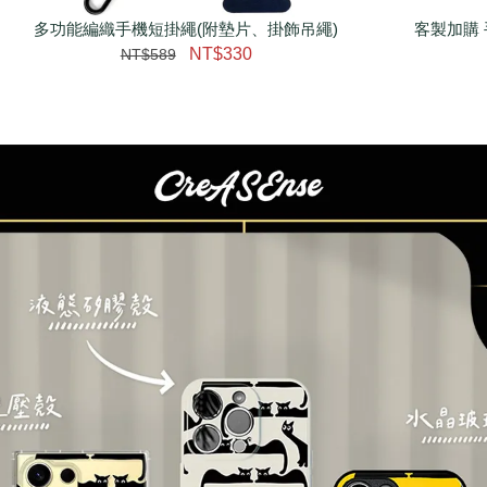
多功能編織手機短掛繩(附墊片、掛飾吊繩)
客製加購 
NT$330
NT$589
大眼睛透氣網眼透視手
提沙灘包
-
+
NT$ 219
NT$ 249