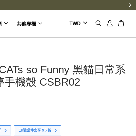
項
其他專欄
k CATs so Funny 黑貓日常系
摔手機殼 CSBR02
折
加購證件套享 𝟵𝟱 折