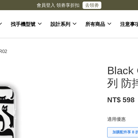
去領劵
會員登入 領劵享折扣
找手機型號
設計系列
所有商品
注意事
R02
Blac
列 防
NT$ 598
適用優惠
加購配件享 𝟴 