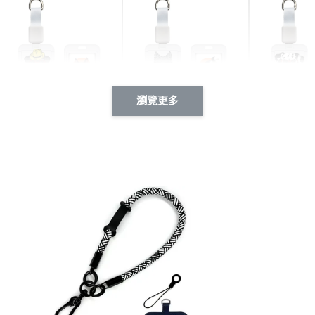
瀏覽更多
酷帥狗雪納瑞 動物擬人
西裝筆挺大野狼 動物擬
燕尾服大麥
系列 滑蓋式證件套(附伸
人化系列 滑蓋式證件套
化系列 滑
縮卡扣) CSAA14
(附伸縮卡扣) CSAA26
伸縮卡扣) 
-
+
-
+
NT$ 214
NT$ 214
NT$ 214
NT$ 225
NT$ 225
NT$ 225
加入