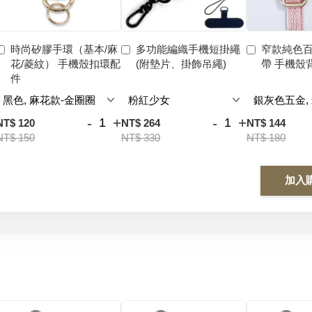
時尚矽膠手環（基本/麻
多功能編織手機短掛繩
窄款純色
花/菱紋） 手機殼扣環配
(附墊片、掛飾吊繩)
帶 手機殼
件
-
+
-
+
NT$ 120
NT$ 264
NT$ 144
NT$ 150
NT$ 330
NT$ 180
加入