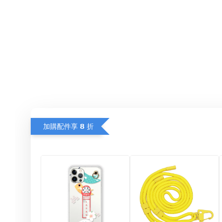
加購配件享 𝟴 折