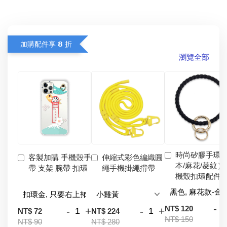
加購配件享 𝟴 折
瀏覽全部
時尚矽膠手環
客製加購 手機殼手
伸縮式彩色編織圓
本/麻花/菱紋）
帶 支架 腕帶 扣環
繩手機掛繩揹帶
機殼扣環配件
-
NT$ 120
-
+
-
+
NT$ 72
NT$ 224
NT$ 150
NT$ 90
NT$ 280