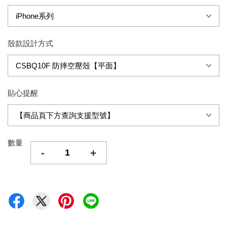
殼款設計方式
貼心提醒
數量
-
+