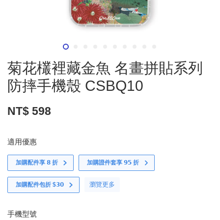
菊花欉裡藏金魚 名畫拼貼系列
防摔手機殼 CSBQ10
NT$ 598
適用優惠
加購配件享 𝟴 折
加購證件套享 𝟵𝟱 折
瀏覽更多
加購配件包折 $𝟯𝟬
手機型號