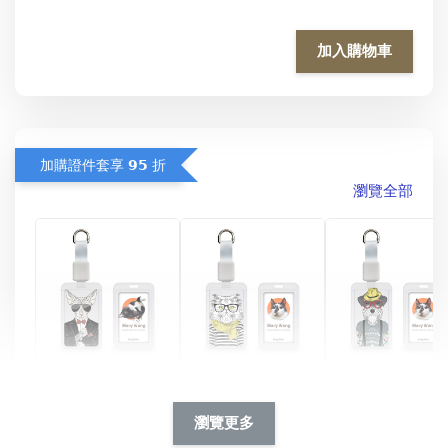
加入購物車
加購證件套享 𝟵𝟱 折
瀏覽全部
酷帥狗雪納瑞 
燕尾服無毛貓 動物
眼鏡圍巾貓貓 動物
擬人系列 滑蓋
擬人化系列 滑蓋式
擬人系列 滑蓋式證
瀏覽更多
件套(附伸縮卡
證件套(附伸縮卡
件套(附伸縮卡扣)
CSAA14