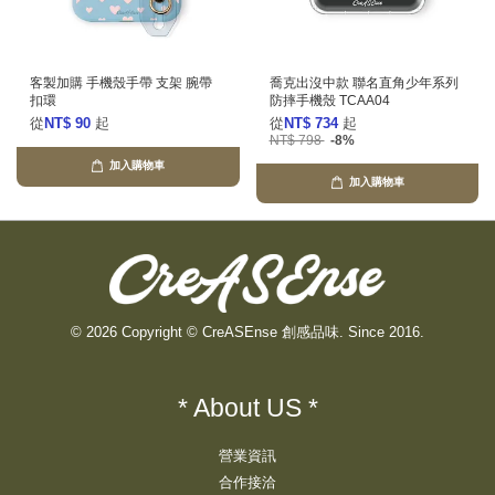
客製加購 手機殼手帶 支架 腕帶
喬克出沒中款 聯名直角少年系列
扣環
防摔手機殼 TCAA04
從
NT$ 90
起
從
NT$ 734
起
NT$ 798
-8%
加入購物車
加入購物車
© 2026 Copyright © CreASEnse 創感品味. Since 2016.
* About US *
營業資訊
合作接洽