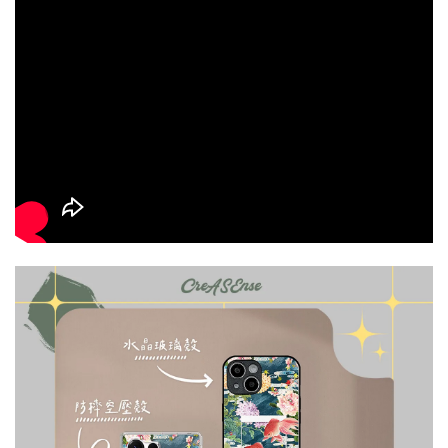
大眼睛透氣網眼透
大眼睛透氣網
大眼睛透氣網眼透
視化妝包
視手提沙灘包
視束口斜背包
-
NT$ 219
-
+
-
+
NT$ 129
NT$ 159
NT$ 249
NT$ 159
NT$ 189
加入購物車
瀏覽更多