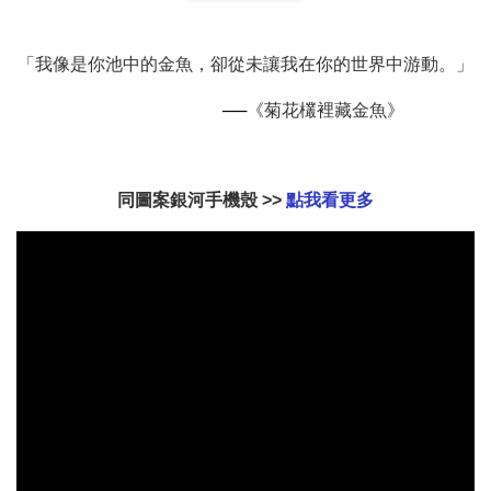
扣) CSAA07
CSAA05
「我像是你池中的金魚，卻從未讓我在你的世界中游動。」
-
NT$ 214
-
+
-
+
NT$ 214
NT$ 214
NT$ 225
NT$ 225
NT$ 225
──
《菊花欉裡藏金魚》
加入購物車
同圖案銀河手機殼 >>
點我看更多
加購配件包折 $𝟯𝟬
瀏覽全部