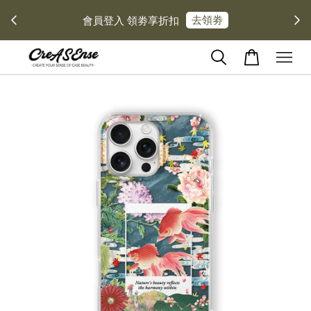
去領劵
會員登入 領劵享折扣