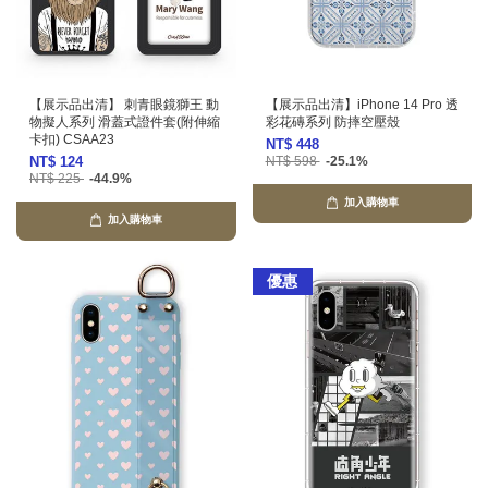
【展示品出清】 刺青眼鏡獅王 動
【展示品出清】iPhone 14 Pro 透
物擬人系列 滑蓋式證件套(附伸縮
彩花磚系列 防摔空壓殼
卡扣) CSAA23
NT$ 448
NT$ 124
NT$ 598
-25.1%
NT$ 225
-44.9%
加入購物車
加入購物車
優惠