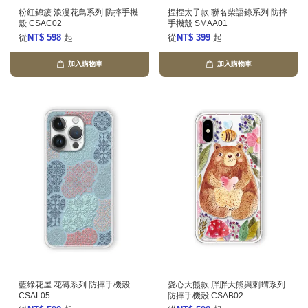
粉紅錦簇 浪漫花鳥系列 防摔手機
捏捏太子款 聯名柴語錄系列 防摔
殼 CSAC02
手機殼 SMAA01
從
NT$ 598
起
從
NT$ 399
起
加入購物車
加入購物車
藍綠花屋 花磚系列 防摔手機殼
愛心大熊款 胖胖大熊與刺蝟系列
CSAL05
防摔手機殼 CSAB02