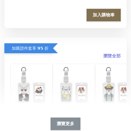
加入購物車
加購證件套享 𝟵𝟱 折
瀏覽全部
酷帥狗雪納瑞 
燕尾服無毛貓 動物
眼鏡圍巾貓貓 動物
擬人系列 滑蓋
擬人化系列 滑蓋式
擬人系列 滑蓋式證
瀏覽更多
件套(附伸縮卡
證件套(附伸縮卡
件套(附伸縮卡扣)
CSAA14