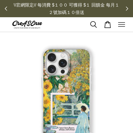
\\官網限定// 每消費 $１００ 可獲得 $１ 回饋金 每月１
２號加碼１０倍送