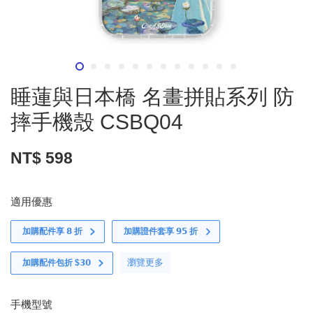
睡蓮與日本橋 名畫拼貼系列 防
摔手機殼 CSBQ04
NT$ 598
適用優惠
加購配件享 𝟴 折
加購證件套享 𝟵𝟱 折
瀏覽更多
加購配件包折 $𝟯𝟬
手機型號