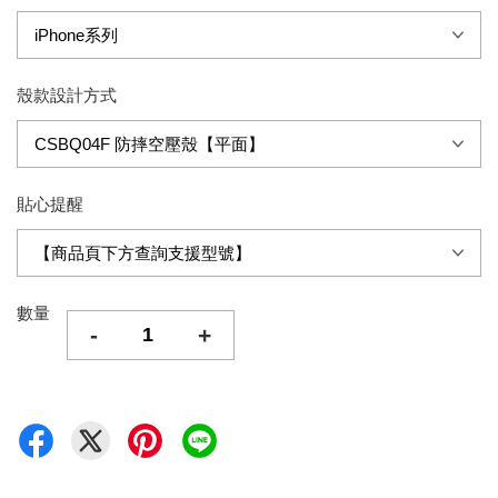
殼款設計方式
貼心提醒
數量
-
+