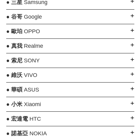
●
三星
Samsung
●
谷哥
Google
●
歐珀
OPPO
●
真我
Realme
●
索尼
SONY
●
維沃
VIVO
●
華碩
ASUS
●
小米
Xiaomi
●
宏達電
HTC
●
諾基亞
NOKIA