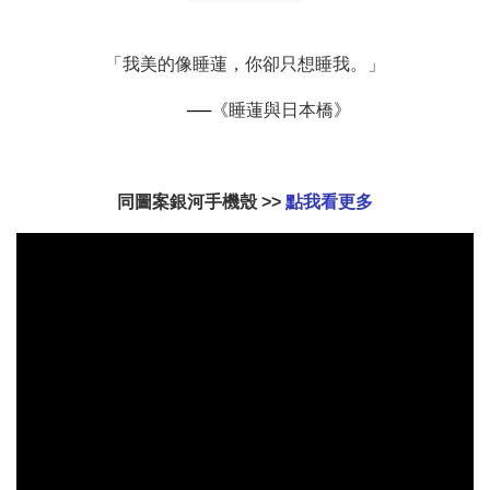
扣) CSAA07
CSAA05
「我美的像睡蓮，你卻只想睡我。」
-
NT$ 214
-
+
-
+
NT$ 214
NT$ 214
NT$ 225
NT$ 225
NT$ 225
──
《睡蓮與日本橋》
加入購物車
同圖案銀河手機殼 >>
點我看更多
加購配件包折 $𝟯𝟬
瀏覽全部