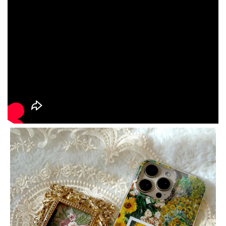
大眼睛透氣網眼透
大眼睛透氣網
大眼睛透氣網眼透
視化妝包
視手提沙灘包
視束口斜背包
-
NT$ 219
-
+
-
+
NT$ 129
NT$ 159
NT$ 249
NT$ 159
NT$ 189
加入購物車
瀏覽更多