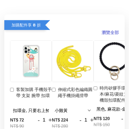
加購配件享 𝟴 折
瀏覽全部
時尚矽膠手環
客製加購 手機殼手
伸縮式彩色編織圓
本/麻花/菱紋）
帶 支架 腕帶 扣環
繩手機掛繩揹帶
機殼扣環配件
-
NT$ 120
-
+
-
+
NT$ 72
NT$ 224
NT$ 150
NT$ 90
NT$ 280