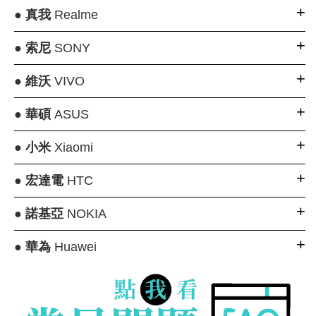
●
真我
Realme
●
索尼
SONY
●
維沃
VIVO
●
華碩
ASUS
●
小米
Xiaomi
●
宏達電
HTC
●
諾基亞
NOKIA
●
華為
Huawei