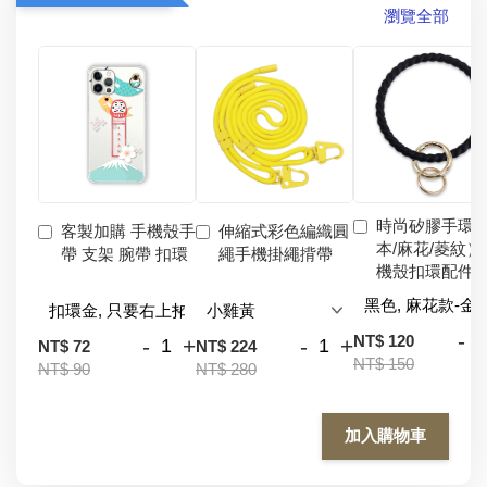
瀏覽全部
時尚矽膠手環
客製加購 手機殼手
伸縮式彩色編織圓
本/麻花/菱紋）
帶 支架 腕帶 扣環
繩手機掛繩揹帶
機殼扣環配件
-
NT$ 120
-
+
-
+
NT$ 72
NT$ 224
NT$ 150
NT$ 90
NT$ 280
加入購物車