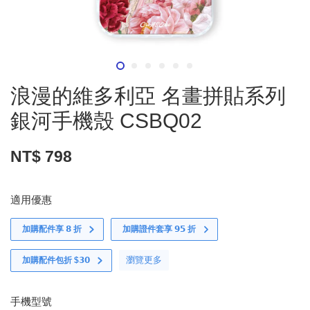
浪漫的維多利亞 名畫拼貼系列
銀河手機殼 CSBQ02
NT$ 798
適用優惠
加購配件享 𝟴 折
加購證件套享 𝟵𝟱 折
瀏覽更多
加購配件包折 $𝟯𝟬
手機型號