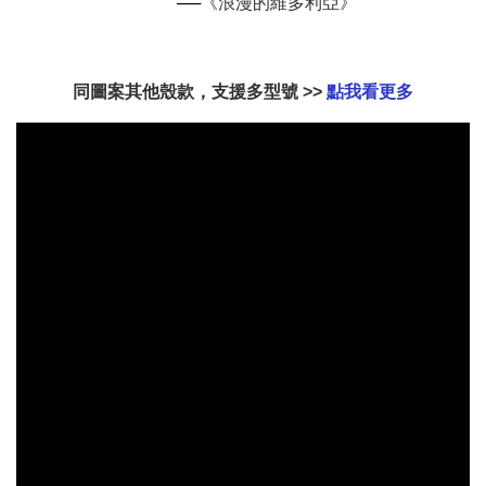
──
《浪漫的維多利亞》
加入購物車
同圖案其他殼款，支援多型號 >>
點我看更多
加購配件包折 $𝟯𝟬
瀏覽全部
大眼睛透氣網眼透
大眼睛透氣網
大眼睛透氣網眼透
視化妝包
視手提沙灘包
視束口斜背包