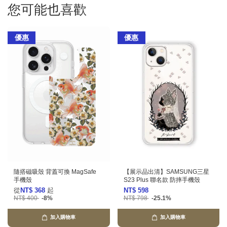
您可能也喜歡
優惠
優惠
隨搭磁吸殼 背蓋可換 MagSafe
【展示品出清】SAMSUNG三星
手機殼
S23 Plus 聯名款 防摔手機殼
從
NT$ 368
起
NT$ 598
NT$ 400
-8%
NT$ 798
-25.1%
加入購物車
加入購物車