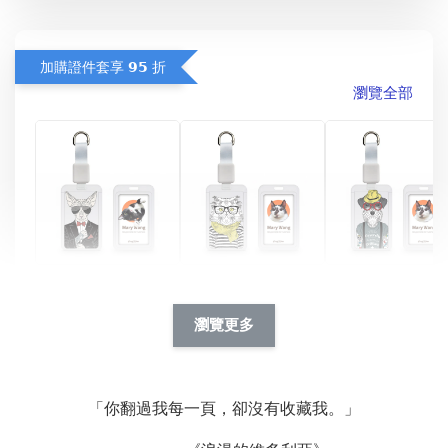
加購證件套享 𝟵𝟱 折
瀏覽全部
酷帥狗雪納瑞 
燕尾服無毛貓 動物
眼鏡圍巾貓貓 動物
擬人系列 滑蓋
擬人化系列 滑蓋式
擬人系列 滑蓋式證
瀏覽更多
件套(附伸縮卡
證件套(附伸縮卡
件套(附伸縮卡扣)
CSAA14
扣) CSAA07
CSAA05
「你翻過我每一頁，卻沒有收藏我。」
-
NT$ 214
-
+
-
+
NT$ 214
NT$ 214
NT$ 225
NT$ 225
NT$ 225