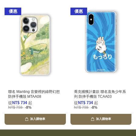
優惠
優惠
聯名 Manting 音樂裡的綠野幻想
喬克捕獲計畫款 聯名直角少年系
防摔手機殼 MTAA08
列 防摔手機殼 TCAA03
從
NT$ 734
起
從
NT$ 734
起
NT$ 798
-8%
NT$ 798
-8%
加入購物車
加入購物車