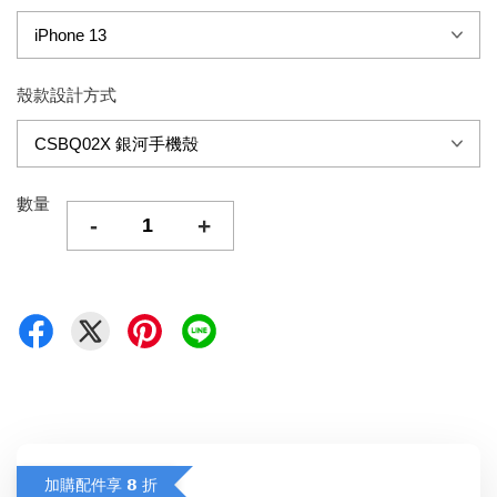
殼款設計方式
數量
-
+
加購配件享 𝟴 折