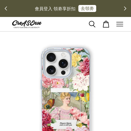
去領劵
會員登入 領劵享折扣