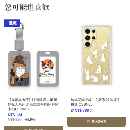
您可能也喜歡
優惠
【展示品出清】時尚狐狸小姐 動
逗貓花園 透&白之舞系列 防摔手
物擬人系列 滑蓋式證件套(附伸縮
機殼 CSBN05
卡扣) CSAA20
從
NT$ 798
起
NT$ 124
NT$ 225
-44.9%
加入購物車