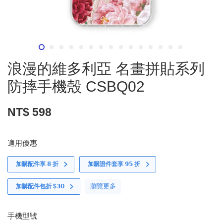
浪漫的維多利亞 名畫拼貼系列
防摔手機殼 CSBQ02
NT$ 598
適用優惠
加購配件享 𝟴 折
加購證件套享 𝟵𝟱 折
瀏覽更多
加購配件包折 $𝟯𝟬
手機型號