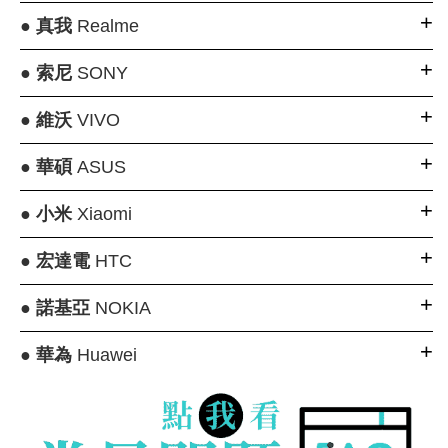
●
真我
Realme
●
索尼
SONY
●
維沃
VIVO
●
華碩
ASUS
●
小米
Xiaomi
●
宏達電
HTC
●
諾基亞
NOKIA
●
華為
Huawei