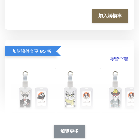
加入購物車
加購證件套享 𝟵𝟱 折
瀏覽全部
酷帥狗雪納瑞 
燕尾服無毛貓 動物
眼鏡圍巾貓貓 動物
擬人系列 滑蓋
擬人化系列 滑蓋式
擬人系列 滑蓋式證
瀏覽更多
件套(附伸縮卡
證件套(附伸縮卡
件套(附伸縮卡扣)
CSAA14