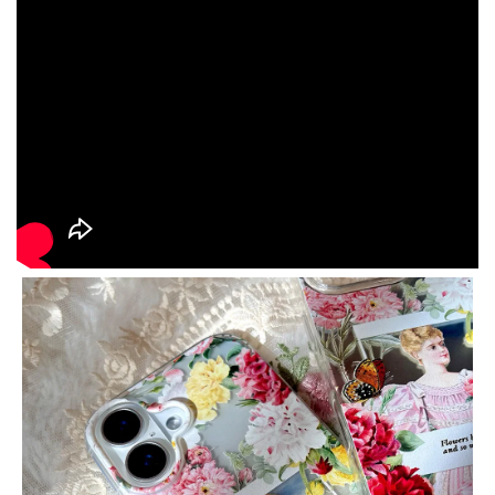
大眼睛透氣網眼透
大眼睛透氣網
大眼睛透氣網眼透
視化妝包
視手提沙灘包
視束口斜背包
-
NT$ 219
-
+
-
+
NT$ 129
NT$ 159
NT$ 249
NT$ 159
NT$ 189
加入購物車
瀏覽更多