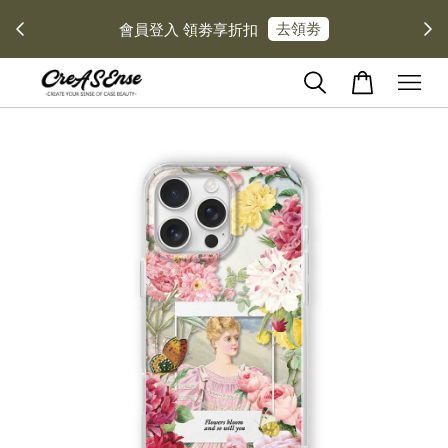
去領劵
會員登入 領劵享折扣