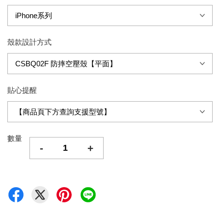
殼款設計方式
貼心提醒
數量
-
+