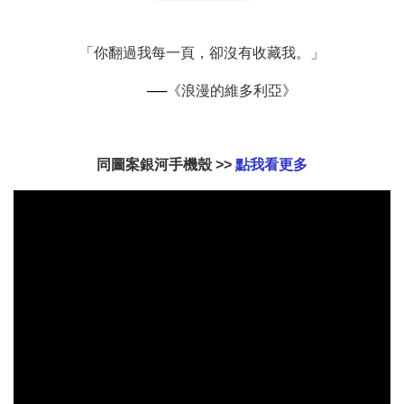
扣) CSAA07
CSAA05
「你翻過我每一頁，卻沒有收藏我。」
-
NT$ 214
-
+
-
+
NT$ 214
NT$ 214
NT$ 225
NT$ 225
NT$ 225
──
《浪漫的維多利亞》
加入購物車
同圖案銀河手機殼 >>
點我看更多
加購配件包折 $𝟯𝟬
瀏覽全部