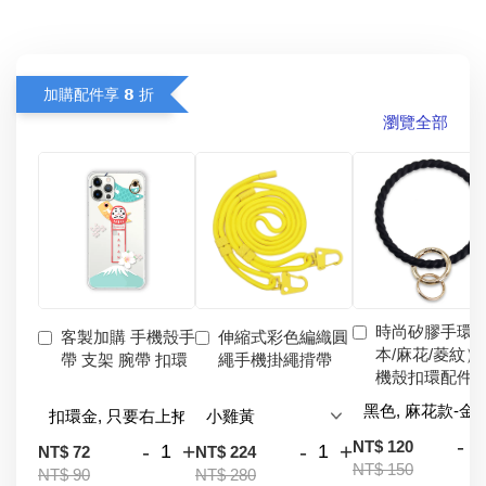
加購配件享 𝟴 折
瀏覽全部
時尚矽膠手環
客製加購 手機殼手
伸縮式彩色編織圓
本/麻花/菱紋）
帶 支架 腕帶 扣環
繩手機掛繩揹帶
機殼扣環配件
-
NT$ 120
-
+
-
+
NT$ 72
NT$ 224
NT$ 150
NT$ 90
NT$ 280