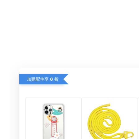
加購配件享 𝟴 折