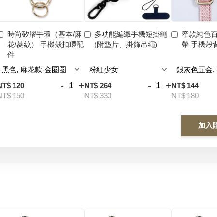
時尚矽膠手環（基本/麻
多功能編織手機短掛繩
窄款純色
花/菱紋） 手機殼扣環配
(附墊片、掛飾吊繩)
帶 手機殼
件
-
+
-
+
NT$ 120
NT$ 264
NT$ 144
NT$ 150
NT$ 330
NT$ 180
加入