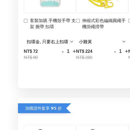
客製加購 手機殼手帶 支
伸縮式彩色編織圓繩手
架 腕帶 扣環
機掛繩揹帶
-
+
-
+
NT$ 72
NT$ 224
NT$ 90
NT$ 280
加購證件套享 𝟵𝟱 折