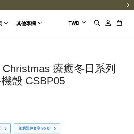
項
其他專欄
st Christmas 療癒冬日系列
機殼 CSBP05
折
加購證件套享 𝟵𝟱 折