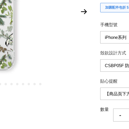
加購配件包折 $𝟯
手機型號
殼款設計方式
貼心提醒
數量
-