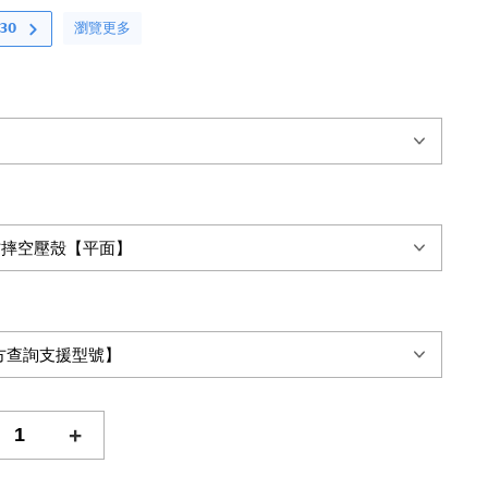
瀏覽更多
𝟬
+