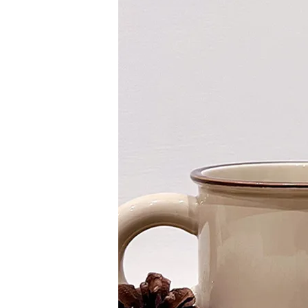
加購配件包折 $𝟯𝟬
大眼睛透氣網眼透視化
大眼睛透氣網眼透視束
妝包
口斜背包
-
+
-
+
NT$ 129
NT$ 159
NT$ 159
NT$ 189