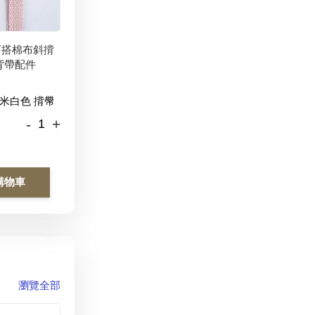
百搭棉布斜揹
背帶配件
-
+
購物車
瀏覽全部