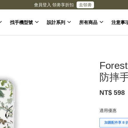
去領劵
會員登入 領劵享折扣
找手機型號
設計系列
所有商品
注意事
Fore
防摔手
NT$ 598
適用優惠
加購配件享 𝟴 