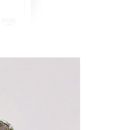
町 動物擬人
蓋式證件套(附
CSAA16
-
+
購物車