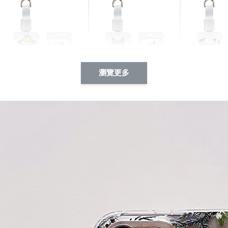
瀏覽更多
酷帥狗雪納瑞 動物擬人
西裝筆挺大野狼 動物擬
燕尾服大麥
系列 滑蓋式證件套(附伸
人化系列 滑蓋式證件套
化系列 滑
縮卡扣) CSAA14
(附伸縮卡扣) CSAA26
伸縮卡扣) 
-
+
-
+
NT$ 214
NT$ 214
NT$ 214
NT$ 225
NT$ 225
NT$ 225
加入