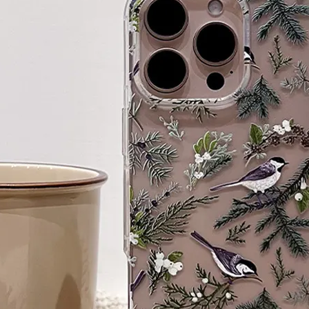
大眼睛透氣網眼透視手
提沙灘包
-
+
NT$ 219
NT$ 249