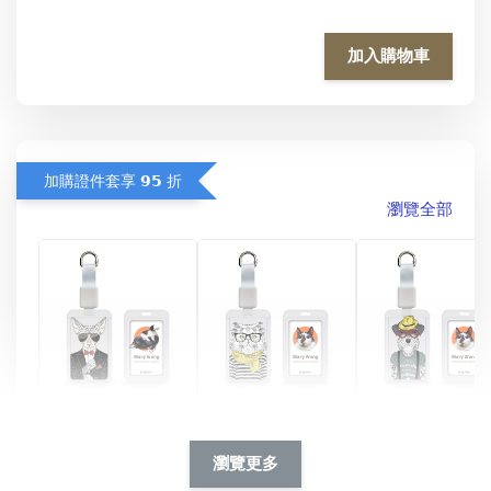
加入購物車
加購證件套享 𝟵𝟱 折
瀏覽全部
酷帥狗雪納瑞 
燕尾服無毛貓 動物
眼鏡圍巾貓貓 動物
擬人系列 滑蓋
擬人化系列 滑蓋式
擬人系列 滑蓋式證
瀏覽更多
件套(附伸縮卡
證件套(附伸縮卡
件套(附伸縮卡扣)
CSAA14