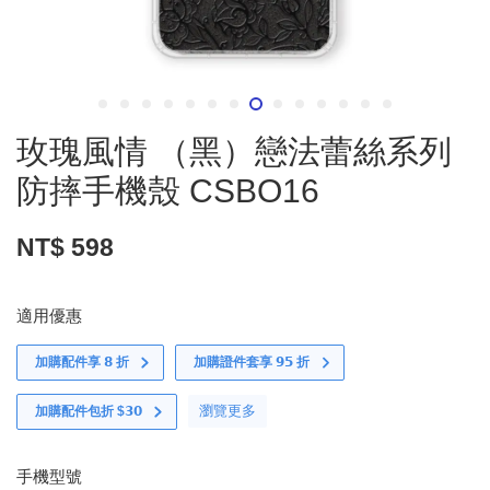
玫瑰風情 （黑）戀法蕾絲系列
防摔手機殼 CSBO16
NT$ 598
適用優惠
加購配件享 𝟴 折
加購證件套享 𝟵𝟱 折
瀏覽更多
加購配件包折 $𝟯𝟬
手機型號