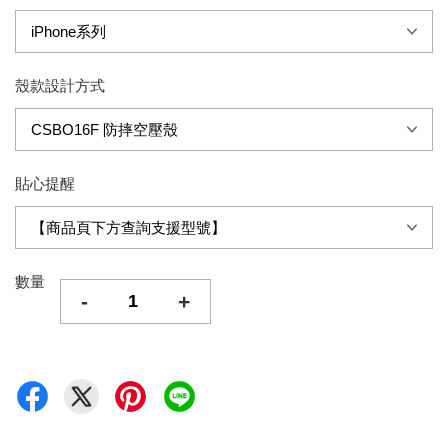
殼款設計方式
貼心提醒
數量
-
+