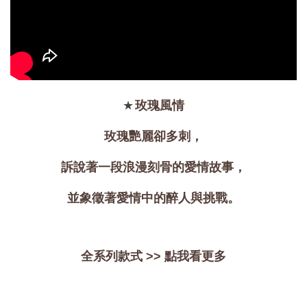
大眼睛透氣網眼透
大眼睛透氣網
大眼睛透氣網眼透
視化妝包
視手提沙灘包
視束口斜背包
-
NT$ 219
-
+
-
+
NT$ 129
NT$ 159
NT$ 249
NT$ 159
NT$ 189
★
玫瑰風情
玫瑰艷麗卻多刺，
加入購物車
訴說著一段浪漫刻骨的愛情故事，
並象徵著愛情中的醉人與挑戰。
瀏覽更多
全系列款式 >>
點我看更多