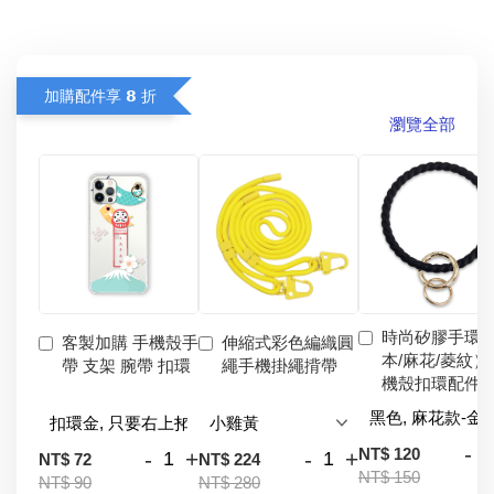
加購配件享 𝟴 折
瀏覽全部
時尚矽膠手環
客製加購 手機殼手
伸縮式彩色編織圓
本/麻花/菱紋）
帶 支架 腕帶 扣環
繩手機掛繩揹帶
機殼扣環配件
-
NT$ 120
-
+
-
+
NT$ 72
NT$ 224
NT$ 150
NT$ 90
NT$ 280