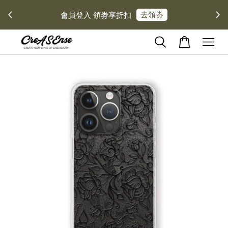
去領劵
會員登入 領劵享折扣