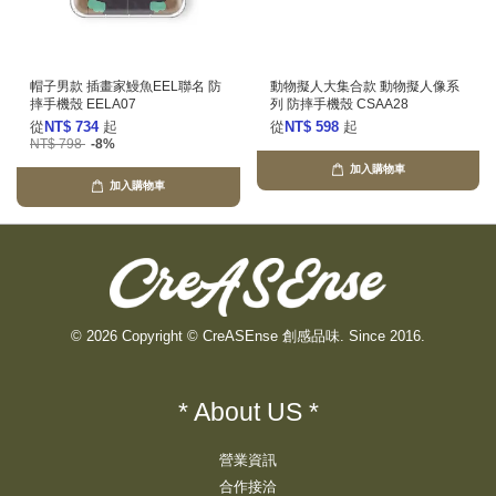
帽子男款 插畫家鰻魚EEL聯名 防
動物擬人大集合款 動物擬人像系
摔手機殼 EELA07
列 防摔手機殼 CSAA28
從
NT$ 734
起
從
NT$ 598
起
NT$ 798
-8%
加入購物車
加入購物車
© 2026 Copyright © CreASEnse 創感品味. Since 2016.
* About US *
營業資訊
合作接洽