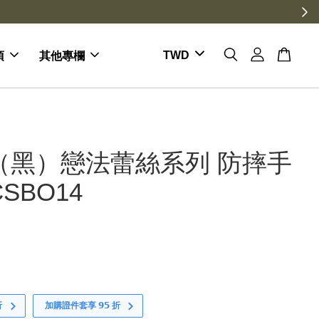
項
其他專欄
（黑）戀法蕾絲系列 防摔手
SBO14
折
加購證件套享 𝟵𝟱 折