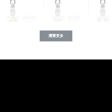
瀏覽更多
酷帥狗雪納瑞 動物擬人
西裝筆挺大野狼 動物擬
燕尾服大麥
系列 滑蓋式證件套(附伸
人化系列 滑蓋式證件套
化系列 滑
縮卡扣) CSAA14
(附伸縮卡扣) CSAA26
伸縮卡扣) 
-
+
-
+
NT$ 214
NT$ 214
NT$ 214
NT$ 225
NT$ 225
NT$ 225
加入