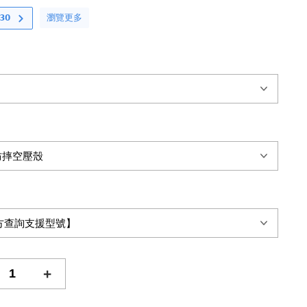
瀏覽更多
𝟬
+