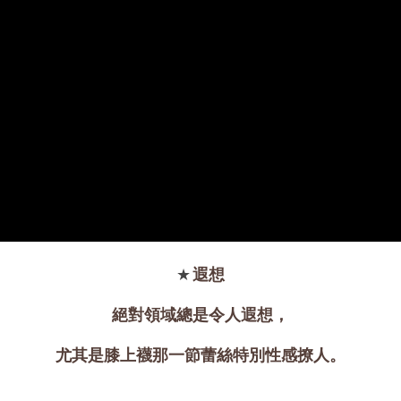
★
遐想
大眼睛透氣網眼透視手
提沙灘包
絕對領域總是令人遐想，
-
+
NT$ 219
尤其是膝上襪那一節蕾絲特別性感撩人。
NT$ 249