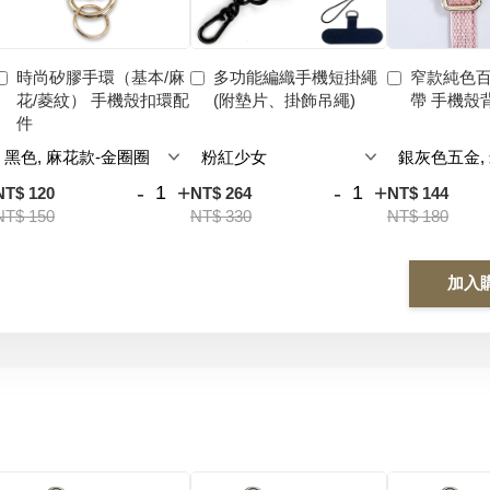
時尚矽膠手環（基本/麻
多功能編織手機短掛繩
窄款純色
花/菱紋） 手機殼扣環配
(附墊片、掛飾吊繩)
帶 手機殼
件
-
+
-
+
NT$ 120
NT$ 264
NT$ 144
NT$ 150
NT$ 330
NT$ 180
加入