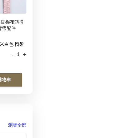
百搭棉布斜揹
背帶配件
-
+
購物車
瀏覽全部