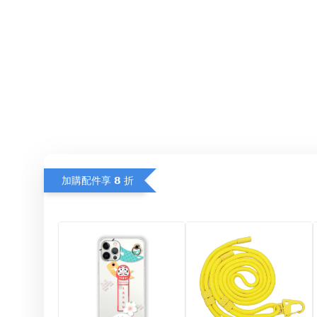
加購配件享 𝟴 折