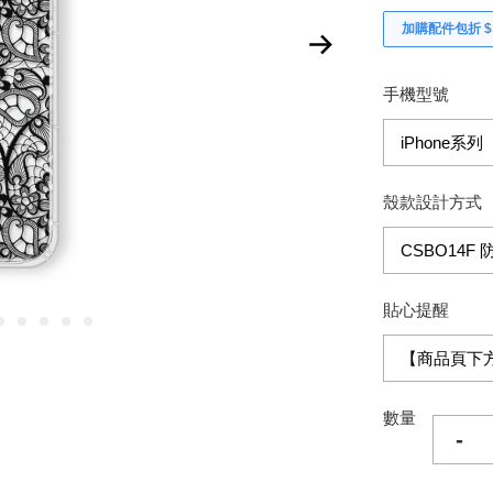
加購配件包折 $𝟯
手機型號
殼款設計方式
貼心提醒
數量
-