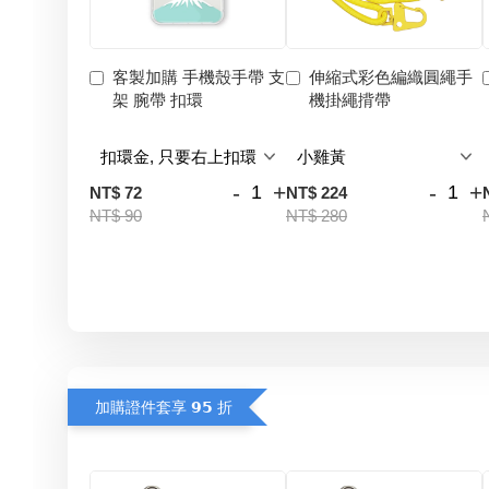
客製加購 手機殼手帶 支
伸縮式彩色編織圓繩手
架 腕帶 扣環
機掛繩揹帶
-
+
-
+
NT$ 72
NT$ 224
NT$ 90
NT$ 280
加購證件套享 𝟵𝟱 折