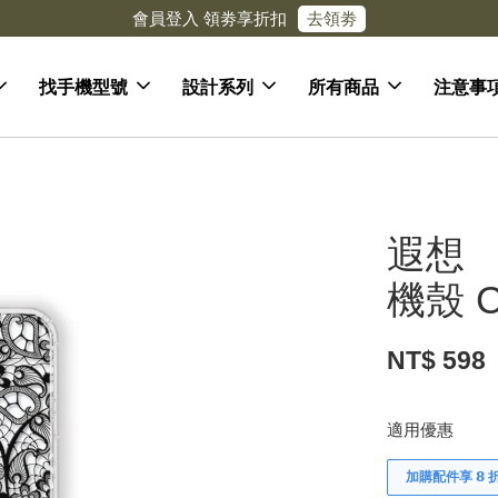
去領劵
會員登入 領劵享折扣
找手機型號
設計系列
所有商品
注意事
遐想 
機殼 C
NT$ 598
適用優惠
加購配件享 𝟴 