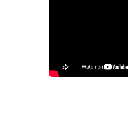
加購配件包折 $𝟯𝟬
大眼睛透氣網眼透視化
大眼睛透氣網眼透視束
妝包
口斜背包
-
+
-
+
NT$ 129
NT$ 159
NT$ 159
NT$ 189