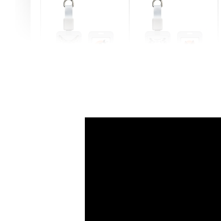
燕尾服無毛貓 動物擬人
眼鏡圍巾貓貓 動物擬人
化系列 滑蓋式證件套(附
系列 滑蓋式證件套(附伸
伸縮卡扣) CSAA07
縮卡扣) CSAA05
-
+
-
+
NT$ 214
NT$ 214
NT$ 225
NT$ 225