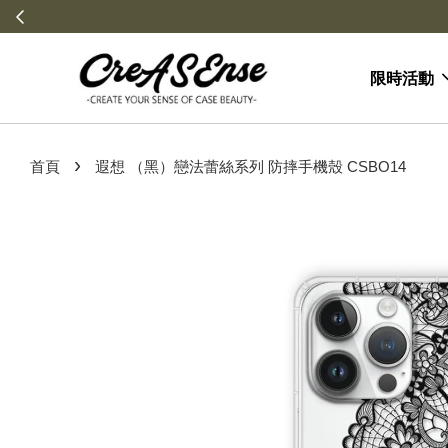
限時活動
›
首頁
遐想 （黑）戀法蕾絲系列 防摔手機殼 CSBO14