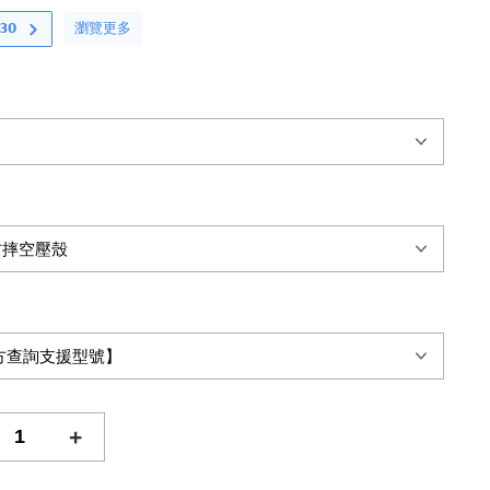
瀏覽更多
𝟬
+