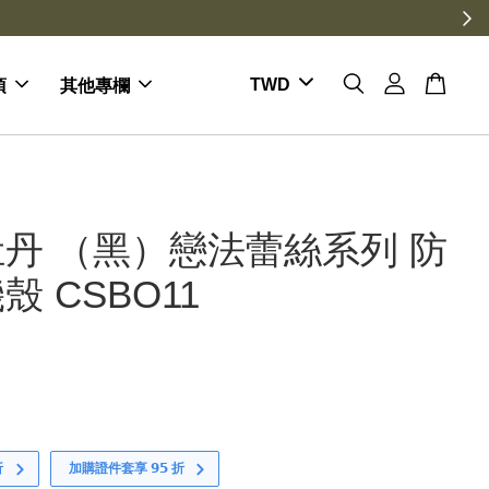
項
其他專欄
丹 （黑）戀法蕾絲系列 防
殼 CSBO11
折
加購證件套享 𝟵𝟱 折