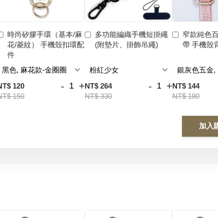
時尚矽膠手環（基本/麻
多功能編織手機短掛繩
窄款純色
花/菱紋） 手機殼扣環配
(附墊片、掛飾吊繩)
帶 手機殼
件
-
+
-
+
NT$ 120
NT$ 264
NT$ 144
NT$ 150
NT$ 330
NT$ 180
加入