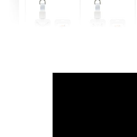
燕尾服無毛貓 動物擬人
眼鏡圍巾貓貓 動物擬人
化系列 滑蓋式證件套(附
系列 滑蓋式證件套(附伸
伸縮卡扣) CSAA07
縮卡扣) CSAA05
-
+
-
+
NT$ 214
NT$ 214
NT$ 225
NT$ 225