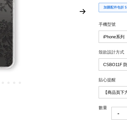
加購配件包折 $𝟯
手機型號
殼款設計方式
貼心提醒
數量
-