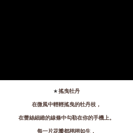
★
搖曳牡丹
大眼睛透氣網眼透視手
提沙灘包
在微風中輕輕搖曳的牡丹枝，
-
+
NT$ 219
在蕾絲細緻的線條中勾勒在你的手機上。
NT$ 249
每一片花瓣都栩栩如生，