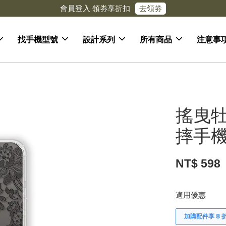
：滿$５２０台灣免運
找手機型號
設計系列
所有商品
注意事
搖曳牡
摔手機
NT$ 598
適用優惠
加購配件享 𝟴 