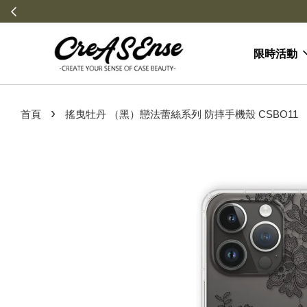
８月文博會加碼
限時活動
›
首頁
搖曳牡丹 （黑）戀法蕾絲系列 防摔手機殼 CSBO11