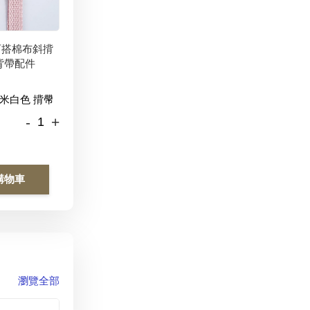
百搭棉布斜揹
背帶配件
-
+
購物車
瀏覽全部