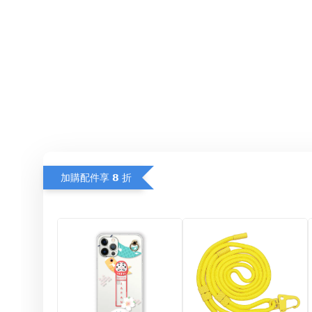
加購配件享 𝟴 折