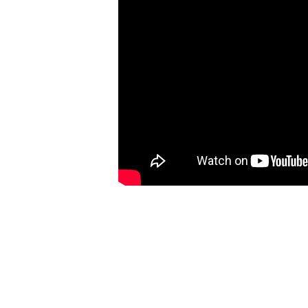
加購配件包折 $𝟯𝟬
大眼睛透氣網眼透視化
大眼睛透氣網眼透視束
妝包
口斜背包
-
+
-
+
NT$ 129
NT$ 159
NT$ 159
NT$ 189