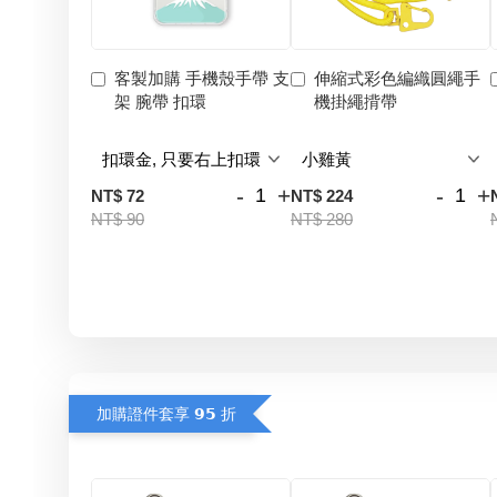
客製加購 手機殼手帶 支
伸縮式彩色編織圓繩手
架 腕帶 扣環
機掛繩揹帶
-
+
-
+
NT$ 72
NT$ 224
NT$ 90
NT$ 280
加購證件套享 𝟵𝟱 折