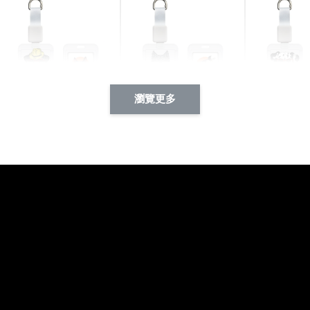
瀏覽更多
酷帥狗雪納瑞 動物擬人
西裝筆挺大野狼 動物擬
燕尾服大麥
系列 滑蓋式證件套(附伸
人化系列 滑蓋式證件套
化系列 滑
縮卡扣) CSAA14
(附伸縮卡扣) CSAA26
伸縮卡扣) 
-
+
-
+
NT$ 214
NT$ 214
NT$ 214
NT$ 225
NT$ 225
NT$ 225
加入