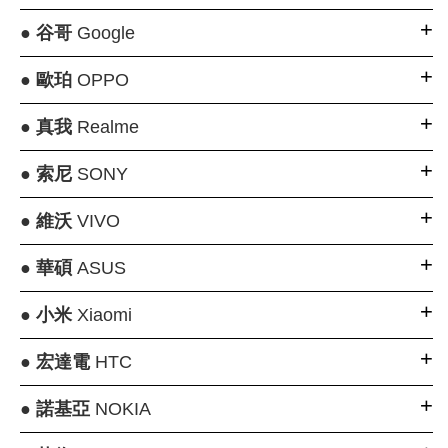
●
谷哥
Google
●
歐珀
OPPO
●
真我
Realme
●
索尼
SONY
●
維沃
VIVO
●
華碩
ASUS
●
小米
Xiaomi
●
宏達電
HTC
●
諾基亞
NOKIA