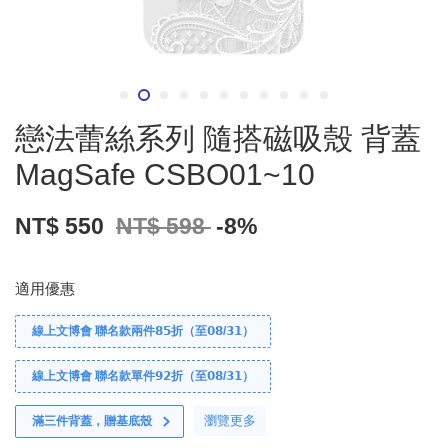
戀法蕾絲系列 隨搭磁吸殼 背蓋
MagSafe CSBO01~10
NT$ 550
NT$ 598
-8%
適用優惠
線上文博會 聯名款兩件𝟴𝟱折（至𝟬𝟴/𝟯𝟭）
線上文博會 聯名款單件𝟵𝟮折（至𝟬𝟴/𝟯𝟭）
瀏覽更多
滿三件背蓋，贈基底殼