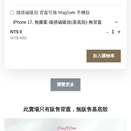
隨搭磁吸殼 背蓋可換 MagSafe 手機殼
-
+
NT$ 0
NT$ 490
加入購物車
瀏覽更多
此賣場只有販售背蓋，無販售基底殼