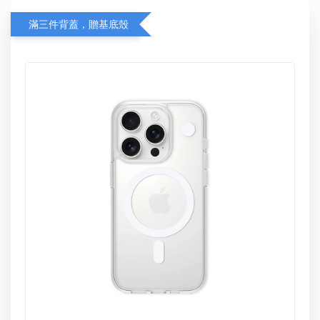
滿三件背蓋，贈基底殼