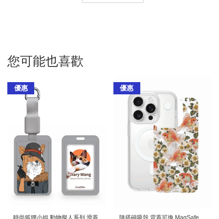
您可能也喜歡
優惠
優惠
時尚狐狸小姐 動物擬人系列 滑蓋
隨搭磁吸殼 背蓋可換 MagSafe