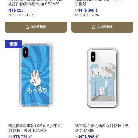
式證件套(附伸縮卡扣) CSAA20
手機殼
NT$ 225
從
NT$ 368
起
NT$ 250
-10%
NT$ 400
-8%
加入購物車
加入購物車
優惠
喬克捕獲計畫款 聯名直角少年系
林間獨猿 夢之仙境系列 防摔手機
列 防摔手機殼 TCAA03
殼 CSAX05
從
NT$ 734
起
從
NT$ 598
起