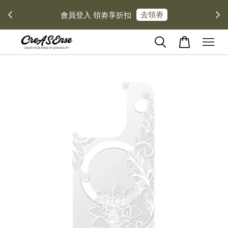
去領劵
會員登入 領劵享折扣