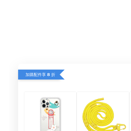
加購配件享 𝟴 折