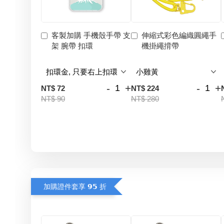
客製加購 手機殼手帶 支
伸縮式彩色編織圓繩手
架 腕帶 扣環
機掛繩揹帶
-
+
-
+
NT$ 72
NT$ 224
NT$ 90
NT$ 280
加購證件套享 𝟵𝟱 折