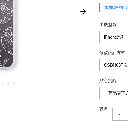
加購配件包折 $𝟯
手機型號
殼款設計方式
貼心提醒
數量
-