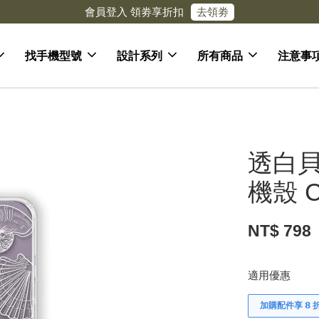
\官網限定// 每消費 $１００ 可獲得 $１ 回饋金 每月１２號加碼１０
找手機型號
設計系列
所有商品
注意事
透白貝
機殼 C
NT$ 798
適用優惠
加購配件享 𝟴 