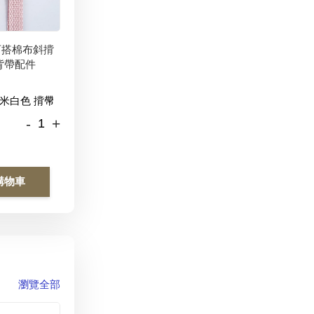
百搭棉布斜揹
背帶配件
-
+
購物車
瀏覽全部