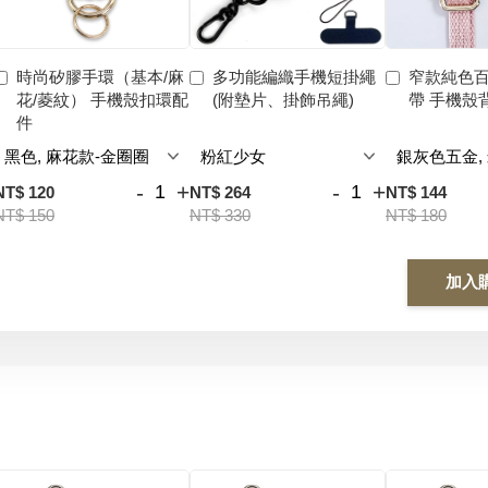
時尚矽膠手環（基本/麻
多功能編織手機短掛繩
窄款純色
花/菱紋） 手機殼扣環配
(附墊片、掛飾吊繩)
帶 手機殼
件
-
+
-
+
NT$ 120
NT$ 264
NT$ 144
NT$ 150
NT$ 330
NT$ 180
加入