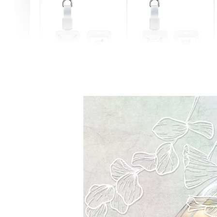
燕尾服無毛貓 動物擬人
眼鏡圍巾貓貓 動物擬人
化系列 滑蓋式證件套(附
系列 滑蓋式證件套(附伸
伸縮卡扣) CSAA07
縮卡扣) CSAA05
-
+
-
+
NT$ 214
NT$ 214
NT$ 225
NT$ 225