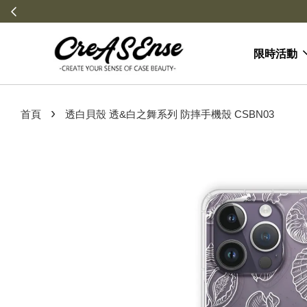
\
限時活動
›
首頁
透白貝殼 透&白之舞系列 防摔手機殼 CSBN03