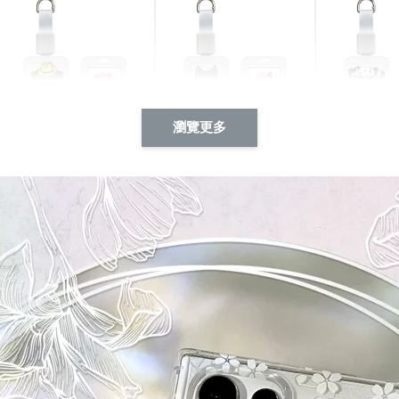
瀏覽更多
酷帥狗雪納瑞 動物擬人
西裝筆挺大野狼 動物擬
燕尾服大麥
系列 滑蓋式證件套(附伸
人化系列 滑蓋式證件套
化系列 滑
縮卡扣) CSAA14
(附伸縮卡扣) CSAA26
伸縮卡扣) 
-
+
-
+
NT$ 214
NT$ 214
NT$ 214
NT$ 225
NT$ 225
NT$ 225
加入