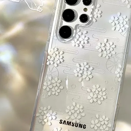
大眼睛透氣網眼透視手
提沙灘包
-
+
NT$ 219
NT$ 249