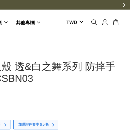
倍送
項
其他專欄
殼 透&白之舞系列 防摔手
SBN03
折
加購證件套享 𝟵𝟱 折