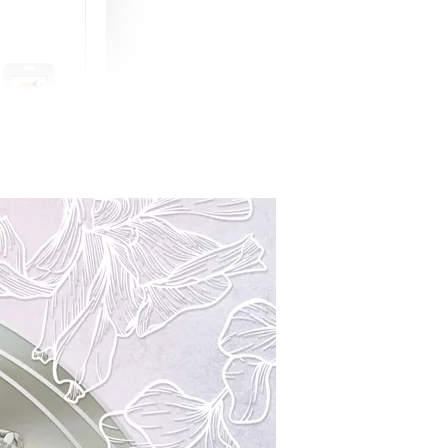
町 動物擬人
蓋式證件套(附
CSAA16
-
+
購物車