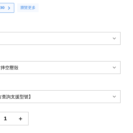
瀏覽更多
𝟬
+