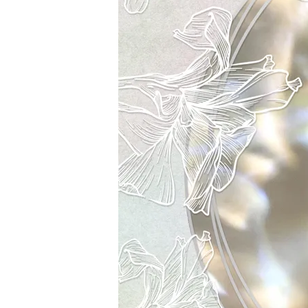
加購配件包折 $𝟯𝟬
大眼睛透氣網眼透視化
大眼睛透氣網眼透視束
妝包
口斜背包
-
+
-
+
NT$ 129
NT$ 159
NT$ 159
NT$ 189