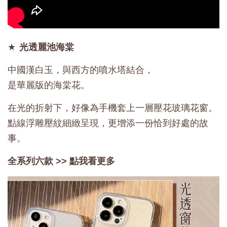
★
光透麗池海棠
中國漢白玉，與西方的噴水塔結合，
是華麗版的海棠花。
在光的折射下，好像為手機套上一層壓花玻璃花窗。
點線浮雕壓紋細緻呈現，更增添一份恰到好處的故
事。
全系列六款 >>
點我看更多