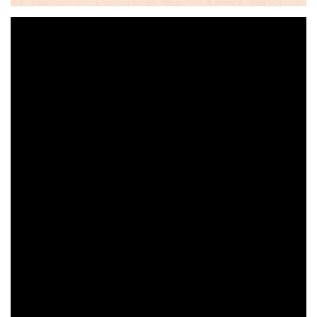
大眼睛透氣網眼透
大眼睛透氣網
大眼睛透氣網眼透
視化妝包
視手提沙灘包
視束口斜背包
-
NT$ 219
-
+
-
+
NT$ 129
NT$ 159
NT$ 249
NT$ 159
NT$ 189
加入購物車
瀏覽更多