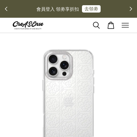
去領劵
會員登入 領劵享折扣