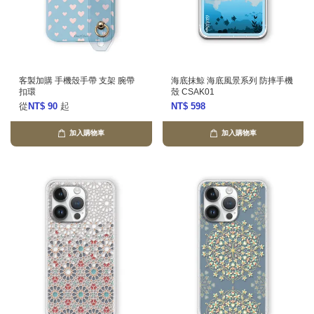
客製加購 手機殼手帶 支架 腕帶
海底抹鯨 海底風景系列 防摔手機
扣環
殼 CSAK01
從
NT$ 90
起
NT$ 598
加入購物車
加入購物車