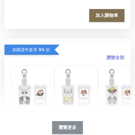
加入購物車
加購證件套享 𝟵𝟱 折
瀏覽全部
酷帥狗雪納瑞 
燕尾服無毛貓 動物
眼鏡圍巾貓貓 動物
擬人系列 滑蓋
擬人化系列 滑蓋式
擬人系列 滑蓋式證
瀏覽更多
件套(附伸縮卡
證件套(附伸縮卡
件套(附伸縮卡扣)
CSAA14