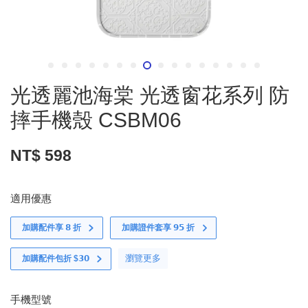
光透麗池海棠 光透窗花系列 防
摔手機殼 CSBM06
NT$ 598
適用優惠
加購配件享 𝟴 折
加購證件套享 𝟵𝟱 折
瀏覽更多
加購配件包折 $𝟯𝟬
手機型號