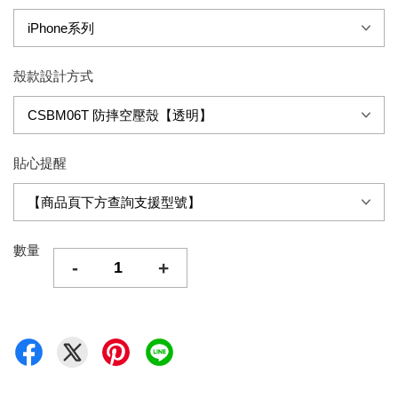
殼款設計方式
貼心提醒
數量
-
+