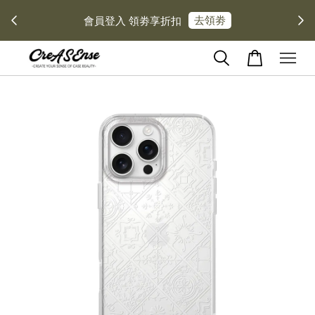
去領劵
會員登入 領劵享折扣