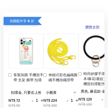
加購配件享 𝟴 折
瀏覽全部
時尚矽膠手環
客製加購 手機殼手
伸縮式彩色編織圓
本/麻花/菱紋）
帶 支架 腕帶 扣環
繩手機掛繩揹帶
機殼扣環配件
-
NT$ 120
-
+
-
+
NT$ 72
NT$ 224
NT$ 150
NT$ 90
NT$ 280