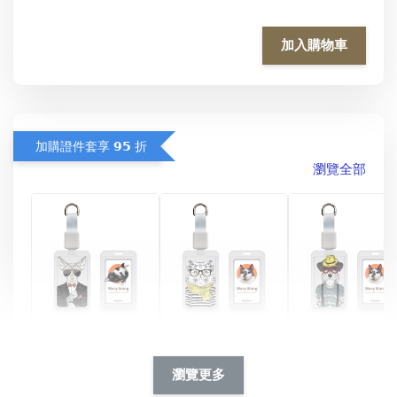
加入購物車
加購證件套享 𝟵𝟱 折
瀏覽全部
酷帥狗雪納瑞 
燕尾服無毛貓 動物
眼鏡圍巾貓貓 動物
擬人系列 滑蓋
擬人化系列 滑蓋式
擬人系列 滑蓋式證
瀏覽更多
件套(附伸縮卡
證件套(附伸縮卡
件套(附伸縮卡扣)
CSAA14