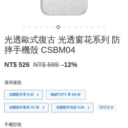
光透歐式復古 光透窗花系列 防
摔手機殼 CSBM04
NT$ 526
NT$ 598
-12%
適用優惠
加購配件享 𝟴 折
熱銷TOP𝟱 享 𝟴𝟴 折
瀏覽更多
加購證件套享 𝟵𝟱 折
加購配件包折 $𝟯𝟬
手機型號