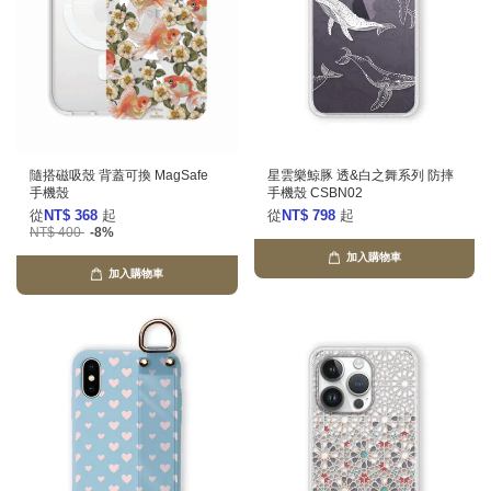
隨搭磁吸殼 背蓋可換 MagSafe
星雲樂鯨豚 透&白之舞系列 防摔
手機殼
手機殼 CSBN02
從
NT$ 368
起
從
NT$ 798
起
NT$ 400
-8%
加入購物車
加入購物車