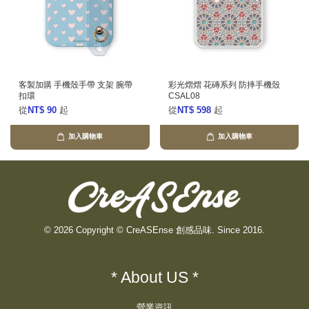
客製加購 手機殼手帶 支架 腕帶
彩光熠熠 花磚系列 防摔手機殼
扣環
CSAL08
從
NT$ 90
起
從
NT$ 598
起
加入購物車
加入購物車
© 2026 Copyright © CreASEnse 創感品味. Since 2016.
* About US *
營業資訊