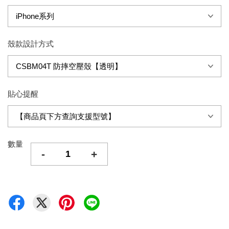
殼款設計方式
貼心提醒
數量
-
+