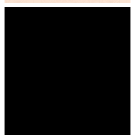
大眼睛透氣網眼透
大眼睛透氣網
大眼睛透氣網眼透
視化妝包
視手提沙灘包
視束口斜背包
-
NT$ 219
-
+
-
+
NT$ 129
NT$ 159
NT$ 249
NT$ 159
NT$ 189
加入購物車
瀏覽更多