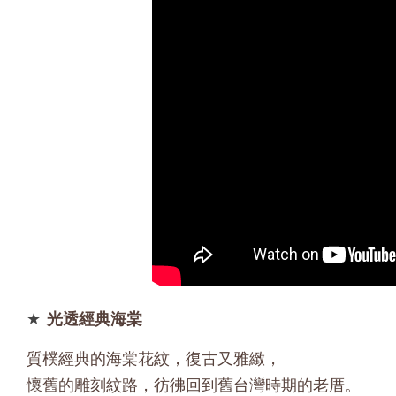
★
光透經典海棠
質樸經典的海棠花紋，復古又雅緻，
懷舊的雕刻紋路，彷彿回到舊台灣時期的老厝。