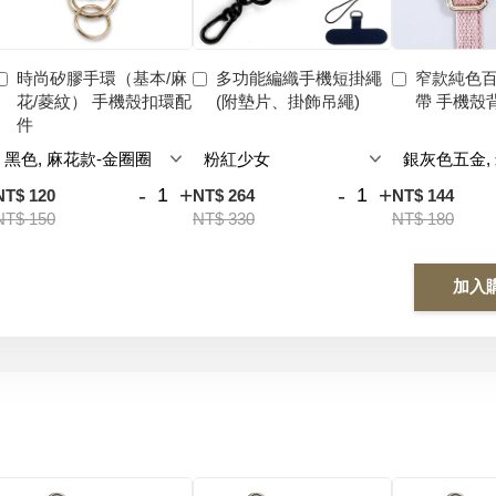
時尚矽膠手環（基本/麻
多功能編織手機短掛繩
窄款純色
花/菱紋） 手機殼扣環配
(附墊片、掛飾吊繩)
帶 手機殼
件
-
+
-
+
NT$ 120
NT$ 264
NT$ 144
NT$ 150
NT$ 330
NT$ 180
加入