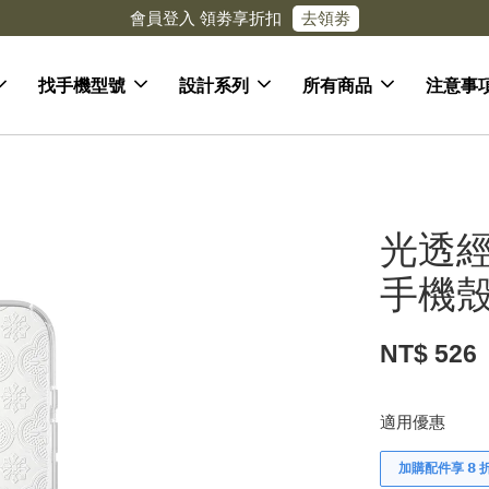
去領劵
會員登入 領劵享折扣
找手機型號
設計系列
所有商品
注意事
光透經
手機殼
NT$ 526
適用優惠
加購配件享 𝟴 