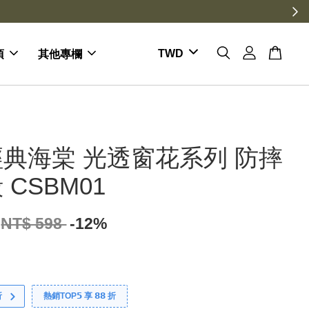
項
其他專欄
典海棠 光透窗花系列 防摔
 CSBM01
NT$ 598
-12%
折
熱銷TOP𝟱 享 𝟴𝟴 折