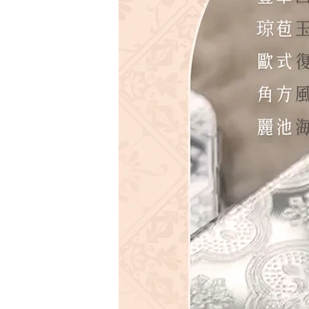
加購配件包折 $𝟯𝟬
大眼睛透氣網眼透視化
大眼睛透氣網眼透視束
妝包
口斜背包
-
+
-
+
NT$ 129
NT$ 159
NT$ 159
NT$ 189