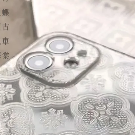
大眼睛透氣網眼透視手
提沙灘包
-
+
NT$ 219
NT$ 249