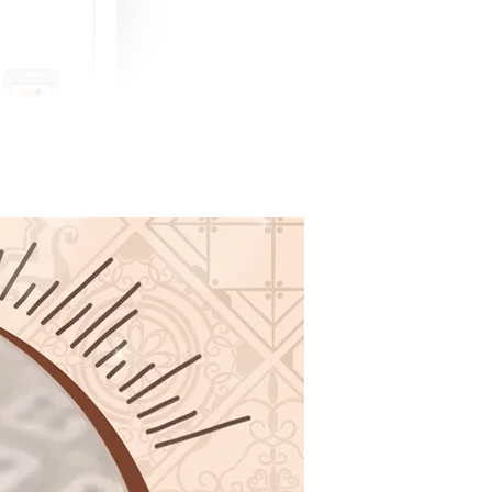
町 動物擬人
蓋式證件套(附
CSAA16
-
+
購物車