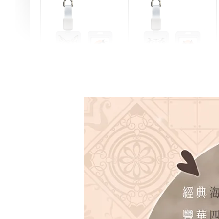
燕尾服無毛貓 動物擬人
眼鏡圍巾貓貓 動物擬人
化系列 滑蓋式證件套(附
系列 滑蓋式證件套(附伸
伸縮卡扣) CSAA07
縮卡扣) CSAA05
-
+
-
+
NT$ 214
NT$ 214
NT$ 225
NT$ 225