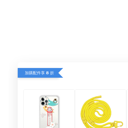
加購配件享 𝟴 折