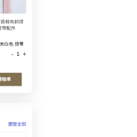
百搭棉布斜揹
背帶配件
-
+
購物車
瀏覽全部