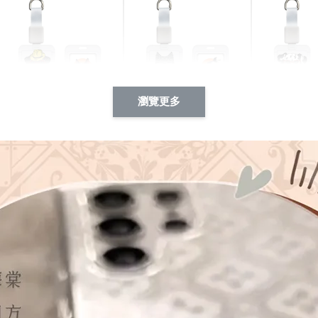
瀏覽更多
酷帥狗雪納瑞 動物擬人
西裝筆挺大野狼 動物擬
燕尾服大麥
系列 滑蓋式證件套(附伸
人化系列 滑蓋式證件套
化系列 滑
縮卡扣) CSAA14
(附伸縮卡扣) CSAA26
伸縮卡扣) 
-
+
-
+
NT$ 214
NT$ 214
NT$ 214
NT$ 225
NT$ 225
NT$ 225
加入