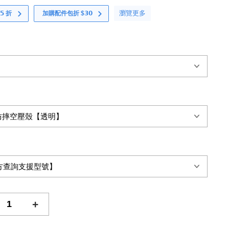
瀏覽更多
 折
加購配件包折 $𝟯𝟬
+