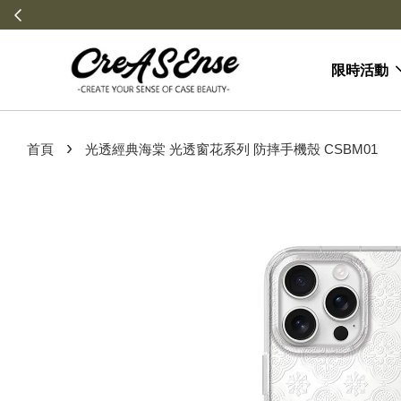
限時活動
›
首頁
光透經典海棠 光透窗花系列 防摔手機殼 CSBM01