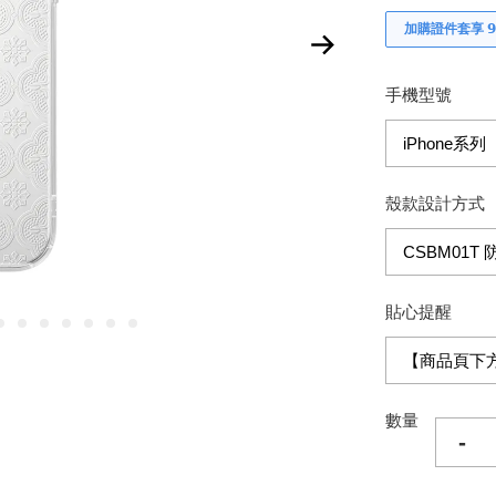
加購證件套享 𝟵
手機型號
殼款設計方式
貼心提醒
數量
-