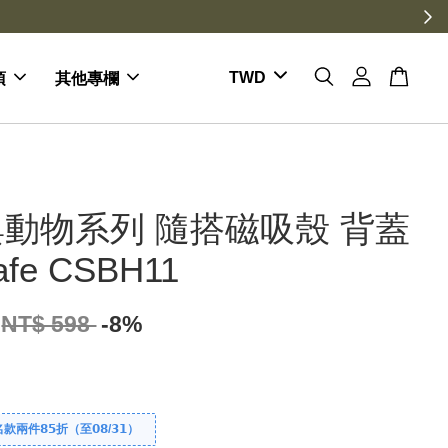
項
其他專欄
動物系列 隨搭磁吸殼 背蓋
afe CSBH11
NT$ 598
-8%
件𝟴𝟱折（至𝟬𝟴/𝟯𝟭）