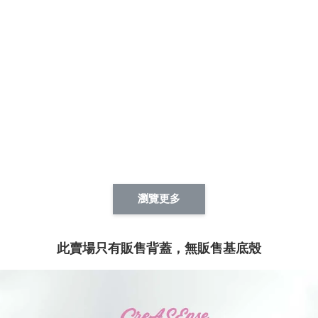
瀏覽更多
此賣場只有販售背蓋，無販售基底殼