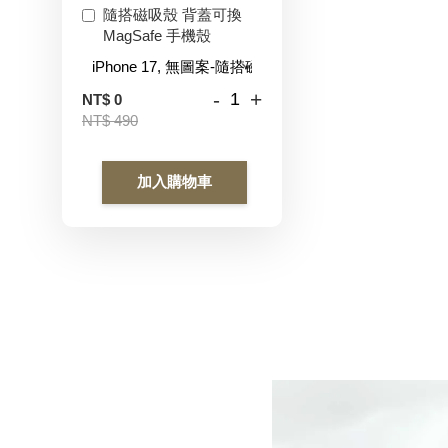
隨搭磁吸殼 背蓋可換
MagSafe 手機殼
-
+
NT$ 0
NT$ 490
加入購物車