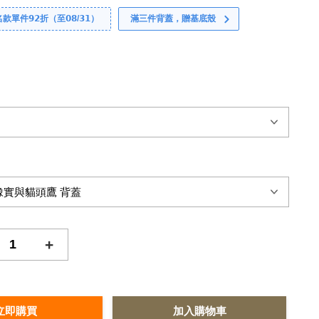
件𝟵𝟮折（至𝟬𝟴/𝟯𝟭）
滿三件背蓋，贈基底殼
+
立即購買
加入購物車