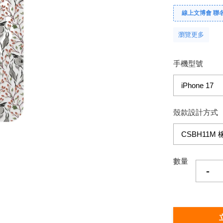
線上文博會 聯名款單
瀏覽更多
手機型號
殼款設計方式
數量
-