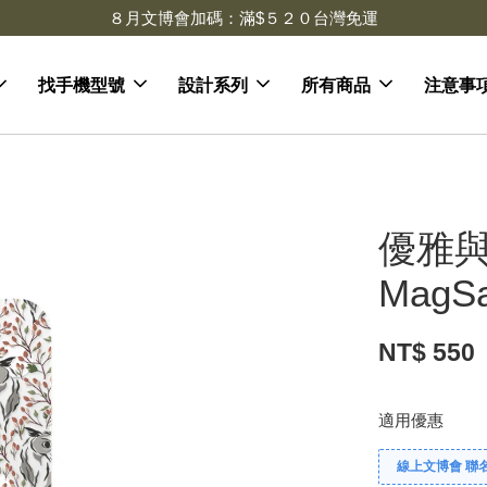
去領劵
會員登入 領劵享折扣
找手機型號
設計系列
所有商品
注意事
優雅與
MagS
NT$ 550
適用優惠
線上文博會 聯名款兩