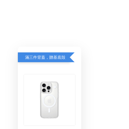
滿三件背蓋，贈基底殼