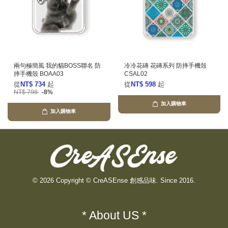
兩句極簡風 我的貓BOSS聯名 防
冷冷花磚 花磚系列 防摔手機殼
摔手機殼 BOAA03
CSAL02
從
NT$ 734
起
從
NT$ 598
起
NT$ 798
-8%
加入購物車
加入購物車
© 2026 Copyright © CreASEnse 創感品味. Since 2016.
* About US *