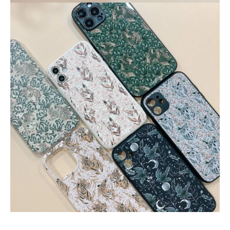
大眼睛透氣網眼透
大眼睛透氣網
大眼睛透氣網眼透
視化妝包
視手提沙灘包
視束口斜背包
-
NT$ 219
-
+
-
+
NT$ 129
NT$ 159
NT$ 249
NT$ 159
NT$ 189
加入購物車
瀏覽更多