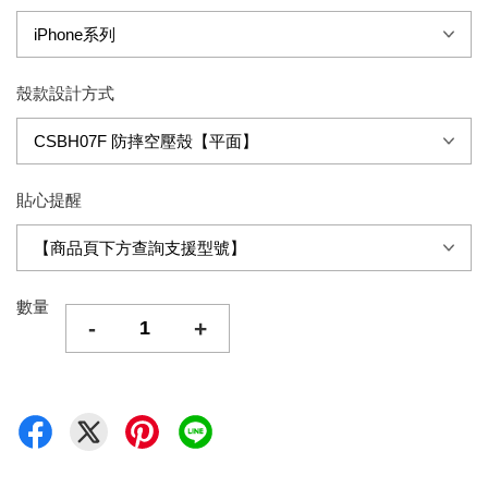
殼款設計方式
貼心提醒
數量
-
+