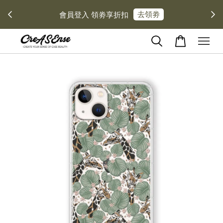
去領劵
會員登入 領劵享折扣