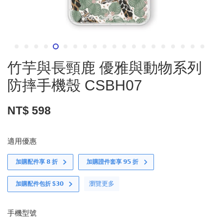
竹芋與長頸鹿 優雅與動物系列
防摔手機殼 CSBH07
NT$ 598
適用優惠
加購配件享 𝟴 折
加購證件套享 𝟵𝟱 折
瀏覽更多
加購配件包折 $𝟯𝟬
手機型號