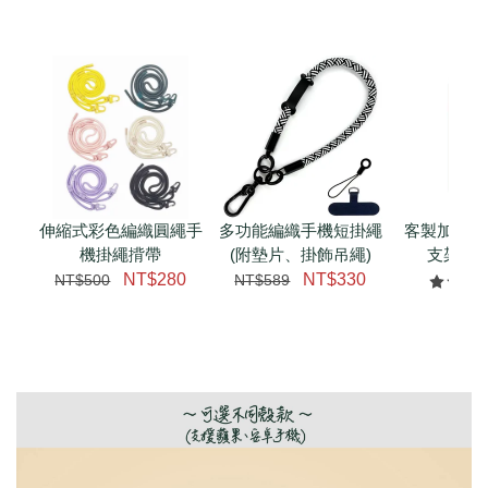
伸縮式彩色編織圓繩手
多功能編織手機短掛繩
客製加購 
機掛繩揹帶
(附墊片、掛飾吊繩)
支架 腕
NT$280
NT$330
NT$500
NT$589
NT$