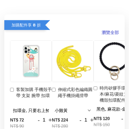
加購配件享 𝟴 折
瀏覽全部
時尚矽膠手環
客製加購 手機殼手
伸縮式彩色編織圓
本/麻花/菱紋）
帶 支架 腕帶 扣環
繩手機掛繩揹帶
機殼扣環配件
-
NT$ 120
-
+
-
+
NT$ 72
NT$ 224
NT$ 150
NT$ 90
NT$ 280