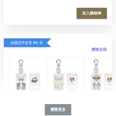
加入購物車
加購證件套享 𝟵𝟱 折
瀏覽全部
酷帥狗雪納瑞 
燕尾服無毛貓 動物
眼鏡圍巾貓貓 動物
擬人系列 滑蓋
擬人化系列 滑蓋式
擬人系列 滑蓋式證
瀏覽更多
件套(附伸縮卡
證件套(附伸縮卡
件套(附伸縮卡扣)
CSAA14