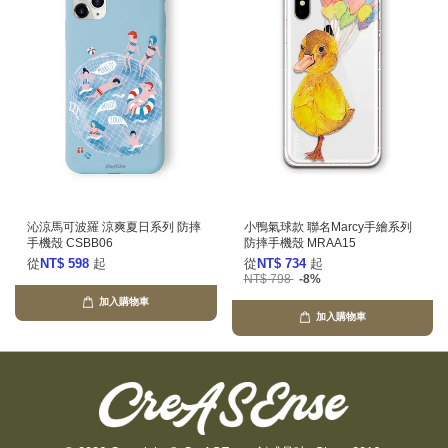
沁涼馬可波羅 涼爽夏日系列 防摔
小鴨氣球款 聯名Marcy手繪系列
手機殼 CSBB06
防摔手機殼 MRAA15
從
NT$ 598
起
從
NT$ 734
起
NT$ 798
-8%
加入購物車
加入購物車