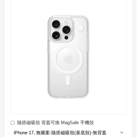
隨搭磁吸殼 背蓋可換 MagSafe 手機殼