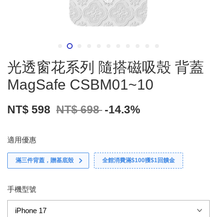
光透窗花系列 隨搭磁吸殼 背蓋
MagSafe CSBM01~10
NT$ 598
NT$ 698
-14.3%
適用優惠
滿三件背蓋，贈基底殼
全館消費滿$100獲$1回饋金
手機型號