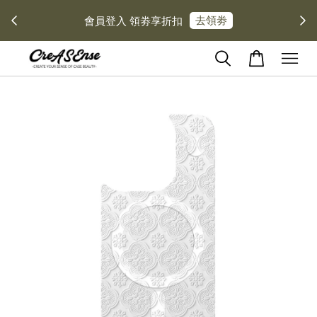
去領劵
會員登入 領劵享折扣