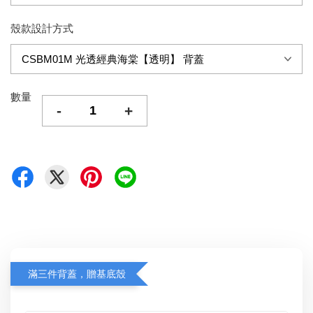
殼款設計方式
數量
-
+
滿三件背蓋，贈基底殼