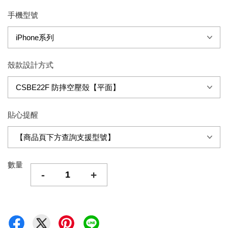
手機型號
殼款設計方式
貼心提醒
數量
-
+