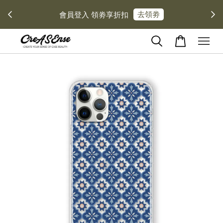
去領劵
會員登入 領劵享折扣