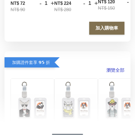
-
NT$ 120
-
+
-
+
NT$ 72
NT$ 224
NT$ 150
NT$ 90
NT$ 280
加入購物車
加購證件套享 𝟵𝟱 折
瀏覽全部
酷帥狗雪納瑞 
燕尾服無毛貓 動物
眼鏡圍巾貓貓 動物
擬人系列 滑蓋