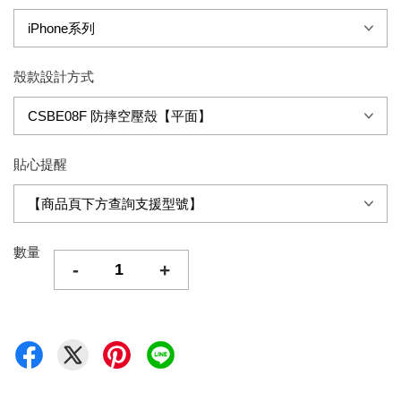
殼款設計方式
貼心提醒
數量
-
+