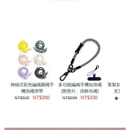
扣) CSAA07
CSAA05
-
NT$ 214
-
+
-
+
NT$ 214
NT$ 214
NT$ 225
NT$ 225
NT$ 225
加入購物車
加購配件包折 $𝟯𝟬
瀏覽全部
伸縮式彩色編織圓繩手
多功能編織手機短掛繩
客製加購 
機掛繩揹帶
(附墊片、掛飾吊繩)
支架 腕
NT$280
NT$330
NT$500
NT$589
NT$