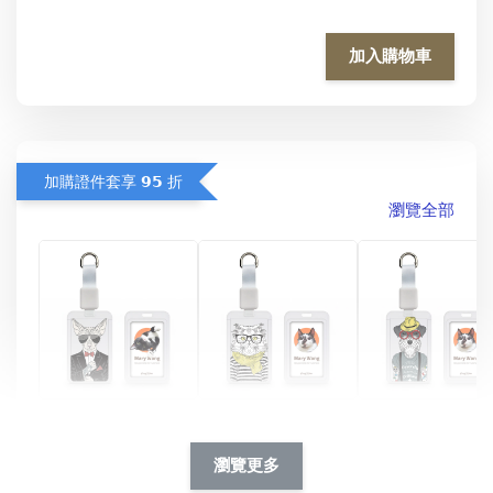
加入購物車
加購證件套享 𝟵𝟱 折
瀏覽全部
酷帥狗雪納瑞 
燕尾服無毛貓 動物
眼鏡圍巾貓貓 動物
擬人系列 滑蓋
擬人化系列 滑蓋式
擬人系列 滑蓋式證
瀏覽更多
件套(附伸縮卡
證件套(附伸縮卡
件套(附伸縮卡扣)
CSAA14