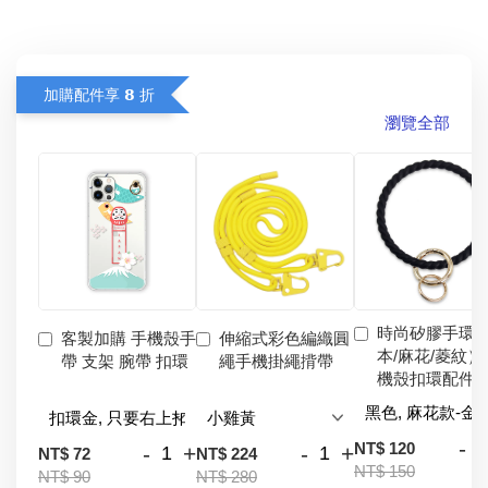
加購配件享 𝟴 折
瀏覽全部
時尚矽膠手環
客製加購 手機殼手
伸縮式彩色編織圓
本/麻花/菱紋）
帶 支架 腕帶 扣環
繩手機掛繩揹帶
機殼扣環配件
-
NT$ 120
-
+
-
+
NT$ 72
NT$ 224
NT$ 150
NT$ 90
NT$ 280