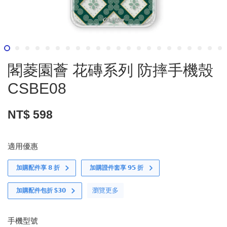
閣菱園薈 花磚系列 防摔手機殼
CSBE08
NT$ 598
適用優惠
加購配件享 𝟴 折
加購證件套享 𝟵𝟱 折
瀏覽更多
加購配件包折 $𝟯𝟬
手機型號