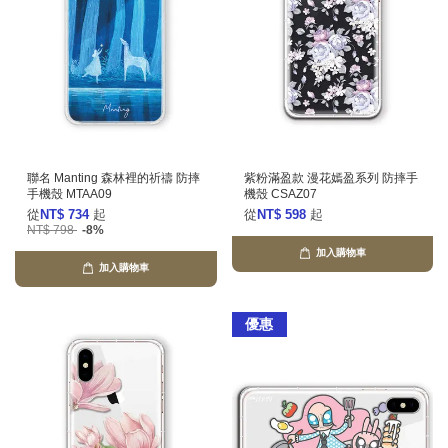
聯名 Manting 森林裡的祈禱 防摔
紫粉滿盈款 漫花嫣盈系列 防摔手
手機殼 MTAA09
機殼 CSAZ07
從
NT$ 734
起
從
NT$ 598
起
NT$ 798
-8%
加入購物車
加入購物車
優惠