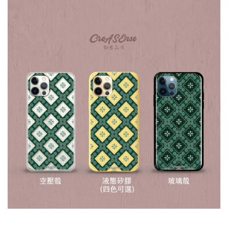
大眼睛透氣網眼透
大眼睛透氣網
大眼睛透氣網眼透
視化妝包
視手提沙灘包
視束口斜背包
-
NT$ 219
-
+
-
+
NT$ 129
NT$ 159
NT$ 249
NT$ 159
NT$ 189
加入購物車
瀏覽更多