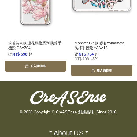
粉若純真款 漫花嫣盈系列 防摔手
Monster Girl款 聯名Yamamoto
機殼 CSAZ04
防摔手機殼 YAAA13
從
NT$ 598
起
從
NT$ 734
起
NT$ 798
-8%
加入購物車
加入購物車
© 2026 Copyright © CreASEnse 創感品味. Since 2016.
* About US *