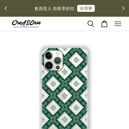
去領劵
會員登入 領劵享折扣