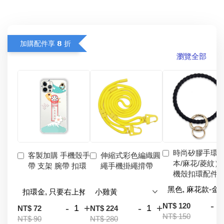
加購配件享 𝟴 折
瀏覽全部
時尚矽膠手環
客製加購 手機殼手
伸縮式彩色編織圓
本/麻花/菱紋）
帶 支架 腕帶 扣環
繩手機掛繩揹帶
機殼扣環配件
-
NT$ 120
-
+
-
+
NT$ 72
NT$ 224
NT$ 150
NT$ 90
NT$ 280