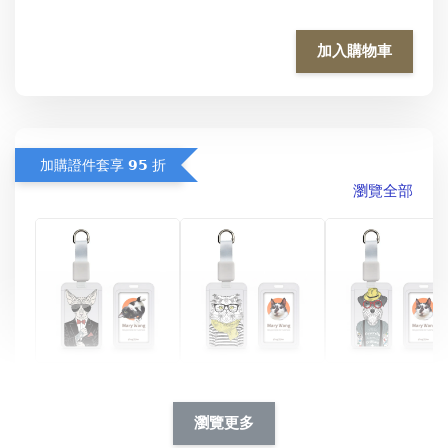
加入購物車
加購證件套享 𝟵𝟱 折
瀏覽全部
酷帥狗雪納瑞 
燕尾服無毛貓 動物
眼鏡圍巾貓貓 動物
擬人系列 滑蓋
擬人化系列 滑蓋式
擬人系列 滑蓋式證
瀏覽更多
件套(附伸縮卡
證件套(附伸縮卡
件套(附伸縮卡扣)
CSAA14