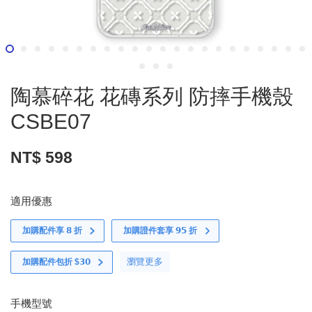
陶慕碎花 花磚系列 防摔手機殼
CSBE07
NT$ 598
適用優惠
加購配件享 𝟴 折
加購證件套享 𝟵𝟱 折
瀏覽更多
加購配件包折 $𝟯𝟬
手機型號