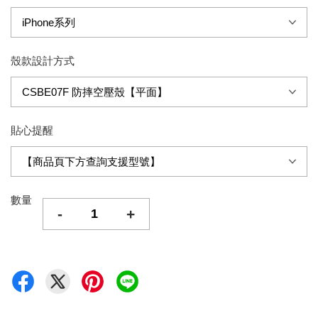
殼款設計方式
貼心提醒
數量
-
+