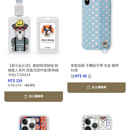
【展示品出清】 酷帥狗雪納瑞 動
客製加購 手機殼手帶 支架 腕帶
物擬人系列 滑蓋式證件套(附伸縮
扣環
卡扣) CSAA14
從
NT$ 90
起
NT$ 124
NT$ 225
-44.9%
加入購物車
加入購物車