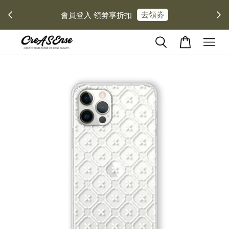
去領劵
會員登入 領劵享折扣