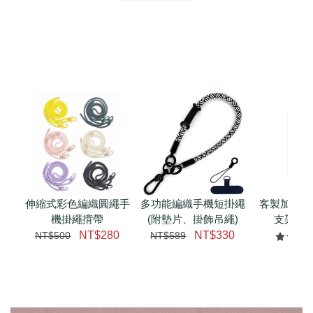
扣) CSAA07
CSAA05
-
NT$ 214
-
+
-
+
NT$ 214
NT$ 214
NT$ 225
NT$ 225
NT$ 225
加入購物車
加購配件包折 $𝟯𝟬
瀏覽全部
伸縮式彩色編織圓繩手
多功能編織手機短掛繩
客製加購 
機掛繩揹帶
(附墊片、掛飾吊繩)
支架 腕
NT$280
NT$330
NT$500
NT$589
NT$