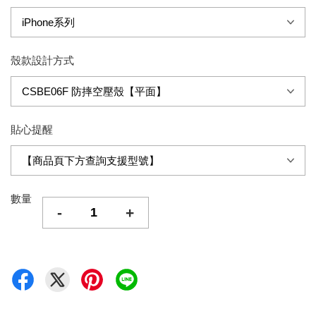
殼款設計方式
貼心提醒
數量
-
+