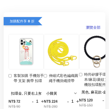
加購配件享 𝟴 折
瀏覽全部
時尚矽膠手環
客製加購 手機殼手
伸縮式彩色編織圓
本/麻花/菱紋）
帶 支架 腕帶 扣環
繩手機掛繩揹帶
機殼扣環配件
-
NT$ 120
-
+
-
+
NT$ 72
NT$ 224
NT$ 150
NT$ 90
NT$ 280