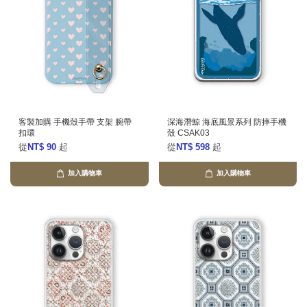
客製加購 手機殼手帶 支架 腕帶
深海潛鯨 海底風景系列 防摔手機
扣環
殼 CSAK03
從
NT$ 90
起
從
NT$ 598
起
加入購物車
加入購物車