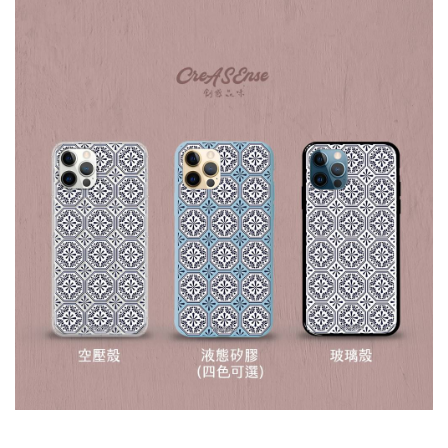
大眼睛透氣網眼透
大眼睛透氣網
大眼睛透氣網眼透
視化妝包
視手提沙灘包
視束口斜背包
-
NT$ 219
-
+
-
+
NT$ 129
NT$ 159
NT$ 249
NT$ 159
NT$ 189
加入購物車
瀏覽更多