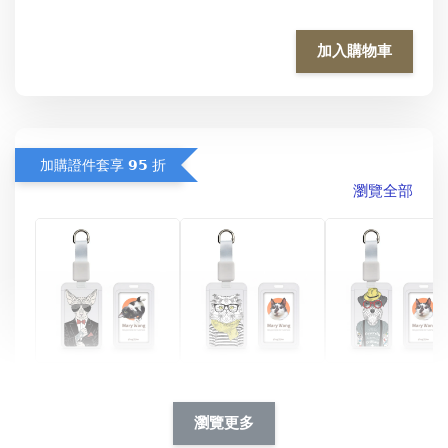
加入購物車
加購證件套享 𝟵𝟱 折
瀏覽全部
酷帥狗雪納瑞 
燕尾服無毛貓 動物
眼鏡圍巾貓貓 動物
擬人系列 滑蓋
擬人化系列 滑蓋式
擬人系列 滑蓋式證
瀏覽更多
件套(附伸縮卡
證件套(附伸縮卡
件套(附伸縮卡扣)
CSAA14