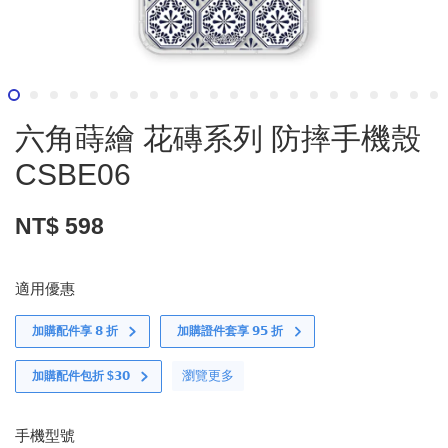
六角蒔繪 花磚系列 防摔手機殼
CSBE06
NT$ 598
適用優惠
加購配件享 𝟴 折
加購證件套享 𝟵𝟱 折
瀏覽更多
加購配件包折 $𝟯𝟬
手機型號