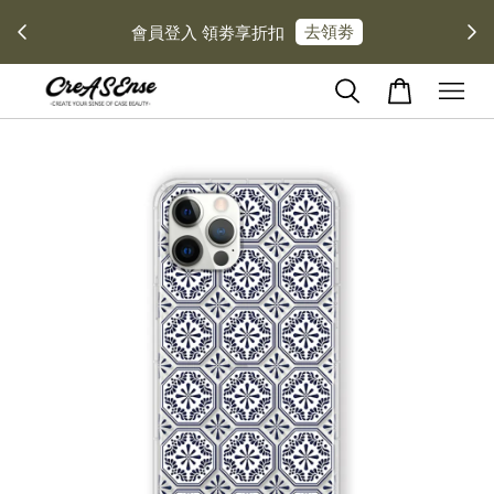
去領劵
會員登入 領劵享折扣