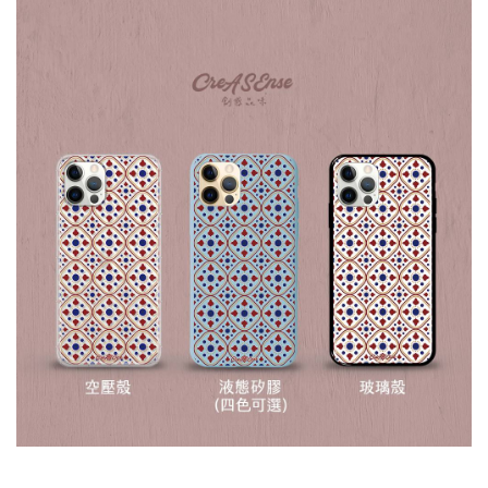
大眼睛透氣網眼透
大眼睛透氣網
大眼睛透氣網眼透
視化妝包
視手提沙灘包
視束口斜背包
-
NT$ 219
-
+
-
+
NT$ 129
NT$ 159
NT$ 249
NT$ 159
NT$ 189
加入購物車
瀏覽更多