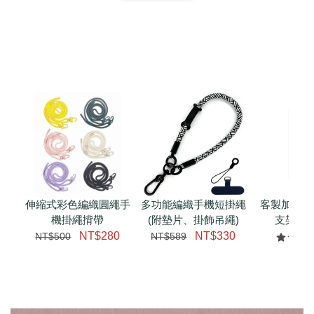
扣) CSAA07
CSAA05
-
NT$ 214
-
+
-
+
NT$ 214
NT$ 214
NT$ 225
NT$ 225
NT$ 225
加入購物車
加購配件包折 $𝟯𝟬
瀏覽全部
伸縮式彩色編織圓繩手
多功能編織手機短掛繩
客製加購 
機掛繩揹帶
(附墊片、掛飾吊繩)
支架 腕
NT$280
NT$330
NT$500
NT$589
NT$