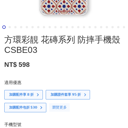
方環彩靚 花磚系列 防摔手機殼
CSBE03
NT$ 598
適用優惠
加購配件享 𝟴 折
加購證件套享 𝟵𝟱 折
瀏覽更多
加購配件包折 $𝟯𝟬
手機型號