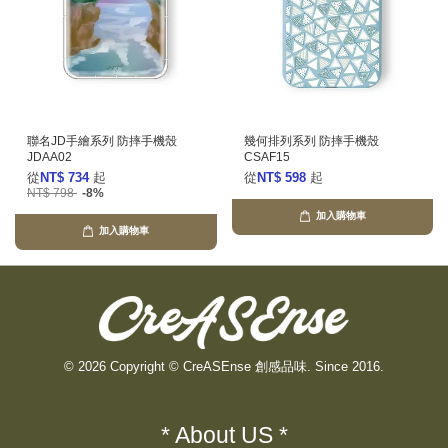
聯名JD手繪系列 防摔手機殼
幾何排列系列 防摔手機殼
JDAA02
CSAF15
從
NT$ 734
起
從
NT$ 598
起
NT$ 798
-8%
加入購物車
加入購物車
© 2026 Copyright © CreASEnse 創感品味. Since 2016.
* About US *