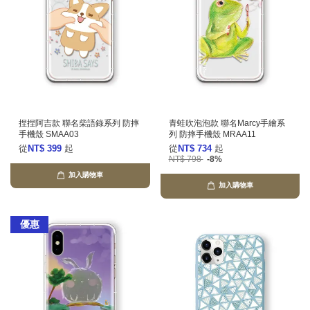
捏捏阿吉款 聯名柴語錄系列 防摔
青蛙吹泡泡款 聯名Marcy手繪系
手機殼 SMAA03
列 防摔手機殼 MRAA11
從
NT$ 399
起
從
NT$ 734
起
NT$ 798
-8%
加入購物車
加入購物車
優惠