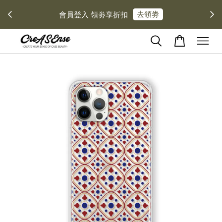
去領劵
會員登入 領劵享折扣