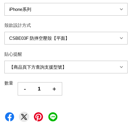
殼款設計方式
貼心提醒
數量
-
+