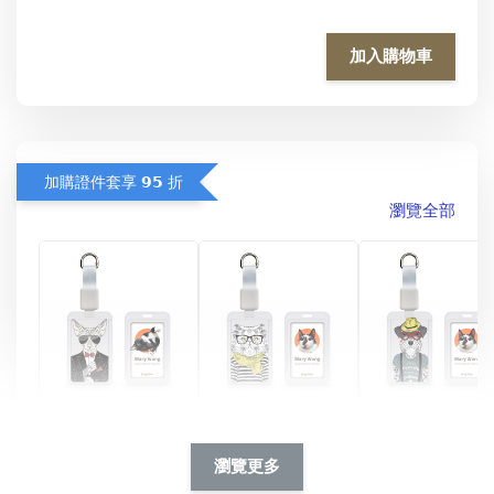
加入購物車
加購證件套享 𝟵𝟱 折
瀏覽全部
酷帥狗雪納瑞 
燕尾服無毛貓 動物
眼鏡圍巾貓貓 動物
擬人系列 滑蓋
擬人化系列 滑蓋式
擬人系列 滑蓋式證
瀏覽更多
件套(附伸縮卡
證件套(附伸縮卡
件套(附伸縮卡扣)
CSAA14