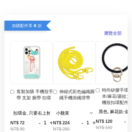
加購配件享 𝟴 折
瀏覽全部
時尚矽膠手環
客製加購 手機殼手
伸縮式彩色編織圓
本/麻花/菱紋）
帶 支架 腕帶 扣環
繩手機掛繩揹帶
機殼扣環配件
-
NT$ 120
-
+
-
+
NT$ 72
NT$ 224
NT$ 150
NT$ 90
NT$ 280