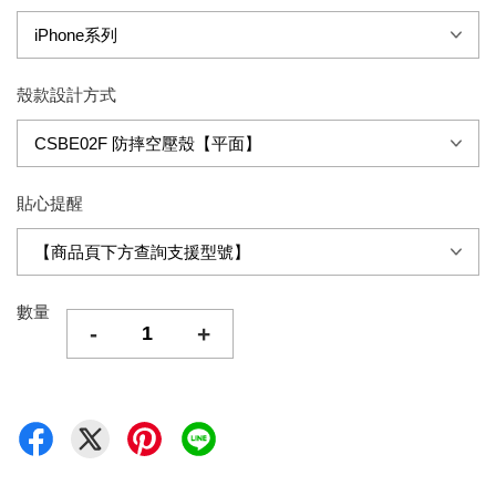
殼款設計方式
貼心提醒
數量
-
+