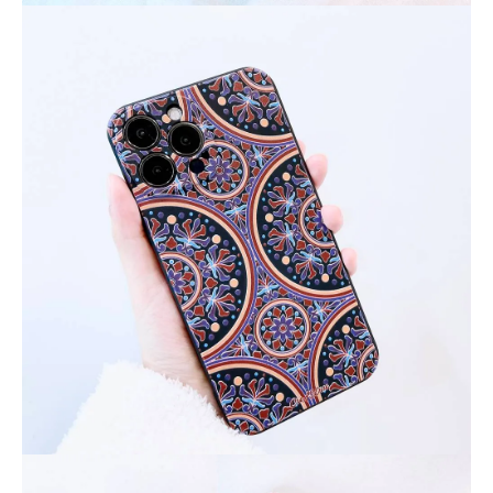
大眼睛透氣網眼透
大眼睛透氣網
大眼睛透氣網眼透
視化妝包
視手提沙灘包
視束口斜背包
-
NT$ 219
-
+
-
+
NT$ 129
NT$ 159
NT$ 249
NT$ 159
NT$ 189
加入購物車
瀏覽更多