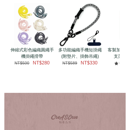
伸縮式彩色編織圓繩手
多功能編織手機短掛繩
客製加購 
機掛繩揹帶
(附墊片、掛飾吊繩)
支架 腕
NT$280
NT$330
NT$500
NT$589
NT$