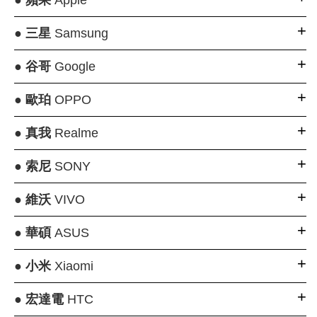
●
蘋果
Apple
●
三星
Samsung
●
谷哥
Google
●
歐珀
OPPO
●
真我
Realme
●
索尼
SONY
●
維沃
VIVO
●
華碩
ASUS
●
小米
Xiaomi
●
宏達電
HTC