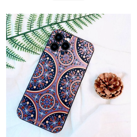
扣) CSAA07
CSAA05
-
NT$ 214
-
+
-
+
NT$ 214
NT$ 214
NT$ 225
NT$ 225
NT$ 225
加入購物車
加購配件包折 $𝟯𝟬
瀏覽全部