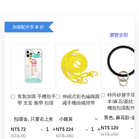
加購配件享 𝟴 折
瀏覽全部
時尚矽膠手環
客製加購 手機殼手
伸縮式彩色編織圓
本/麻花/菱紋）
帶 支架 腕帶 扣環
繩手機掛繩揹帶
機殼扣環配件
-
NT$ 120
-
+
-
+
NT$ 72
NT$ 224
NT$ 150
NT$ 90
NT$ 280