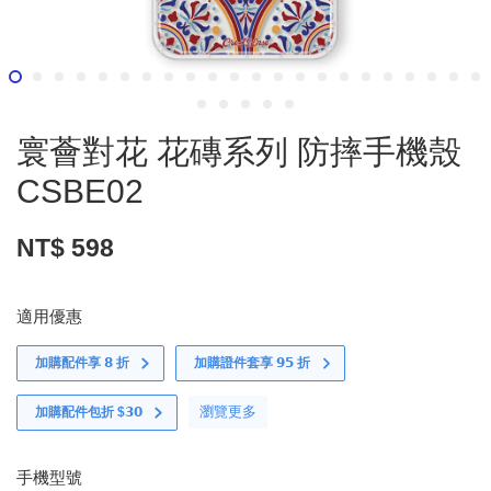
寰薈對花 花磚系列 防摔手機殼
CSBE02
NT$ 598
適用優惠
加購配件享 𝟴 折
加購證件套享 𝟵𝟱 折
瀏覽更多
加購配件包折 $𝟯𝟬
手機型號