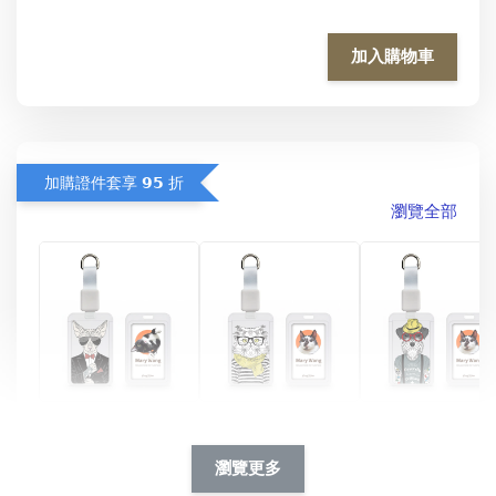
加入購物車
加購證件套享 𝟵𝟱 折
瀏覽全部
酷帥狗雪納瑞 
燕尾服無毛貓 動物
眼鏡圍巾貓貓 動物
擬人系列 滑蓋
擬人化系列 滑蓋式
擬人系列 滑蓋式證
瀏覽更多
件套(附伸縮卡
證件套(附伸縮卡
件套(附伸縮卡扣)
CSAA14