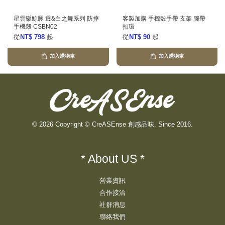
星雲樂鯨豚 透&白之舞系列 防摔
客製加購 手機殼手帶 支架 腕帶
手機殼 CSBN02
扣環
從
NT$ 798
起
從
NT$ 90
起
加入購物車
加入購物車
© 2026 Copyright © CreASEnse 創感品味. Since 2016.
* About US *
營業資訊
合作接洽
社群消息
聯絡我們