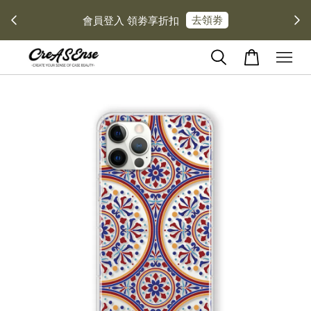
去領劵
會員登入 領劵享折扣