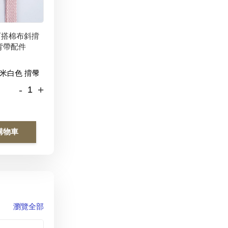
百搭棉布斜揹
背帶配件
-
+
購物車
瀏覽全部