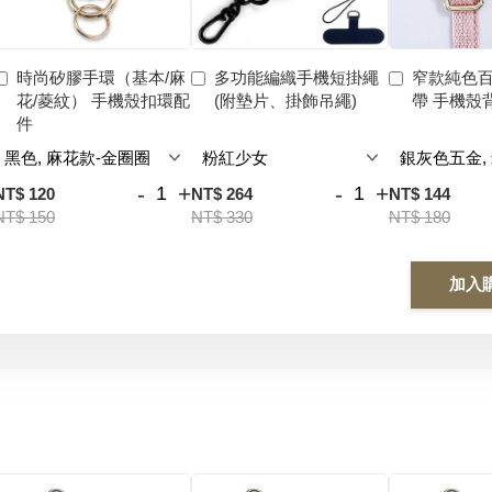
時尚矽膠手環（基本/麻
多功能編織手機短掛繩
窄款純色
花/菱紋） 手機殼扣環配
(附墊片、掛飾吊繩)
帶 手機殼
件
-
+
-
+
NT$ 120
NT$ 264
NT$ 144
NT$ 150
NT$ 330
NT$ 180
加入