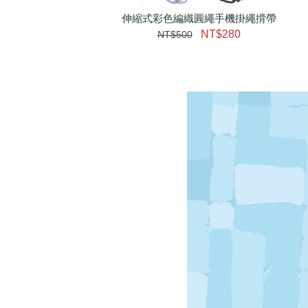
伸縮式彩色編織圓繩手機掛繩揹帶
加購配件包折 $𝟯𝟬
NT$280
NT$500
大眼睛透氣網眼透視化
大眼睛透氣網眼透視束
妝包
口斜背包
-
+
-
+
NT$ 129
NT$ 159
NT$ 159
NT$ 189