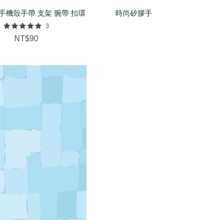
手機殼手帶 支架 腕帶 扣環
時尚矽膠手環（基本/麻花/菱紋
配件
3
NT$150
NT$90