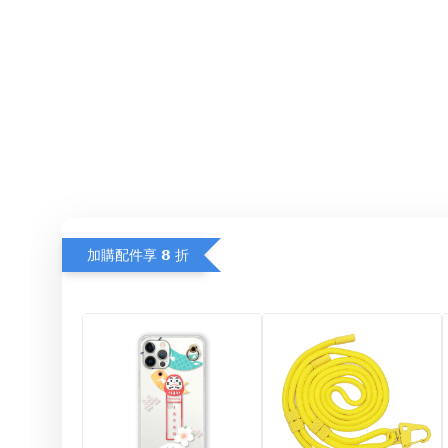
加購配件享 𝟴 折