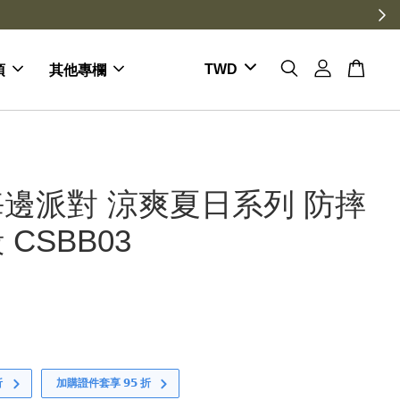
倍送
項
其他專欄
邊派對 涼爽夏日系列 防摔
CSBB03
折
加購證件套享 𝟵𝟱 折