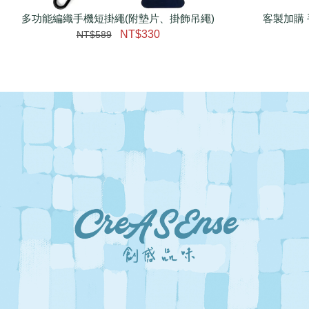
多功能編織手機短掛繩(附墊片、掛飾吊繩)
客製加購 
NT$330
NT$589
大眼睛透氣網眼透視手
提沙灘包
-
+
NT$ 219
NT$ 249