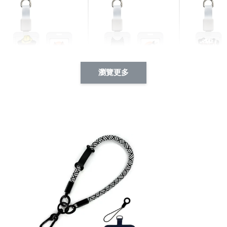
瀏覽更多
酷帥狗雪納瑞 動物擬人
西裝筆挺大野狼 動物擬
燕尾服大麥
系列 滑蓋式證件套(附伸
人化系列 滑蓋式證件套
化系列 滑
縮卡扣) CSAA14
(附伸縮卡扣) CSAA26
伸縮卡扣) 
-
+
-
+
NT$ 214
NT$ 214
NT$ 214
NT$ 225
NT$ 225
NT$ 225
加入