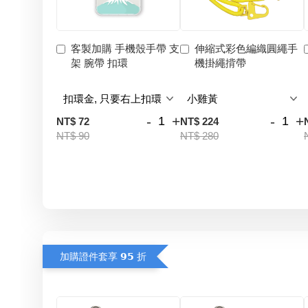
客製加購 手機殼手帶 支
伸縮式彩色編織圓繩手
架 腕帶 扣環
機掛繩揹帶
-
+
-
+
NT$ 72
NT$ 224
NT$ 90
NT$ 280
加購證件套享 𝟵𝟱 折