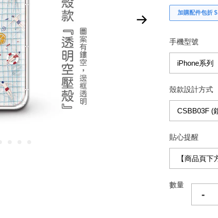
加購配件包折 $𝟯
手機型號
殼款設計方式
貼心提醒
數量
-