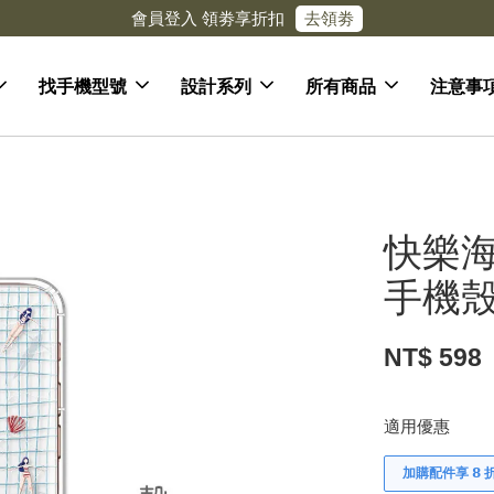
\官網限定// 每消費 $１００ 可獲得 $１ 回饋金 每月１２號加碼１０
找手機型號
設計系列
所有商品
注意事
快樂海
手機殼 
NT$ 598
適用優惠
加購配件享 𝟴 