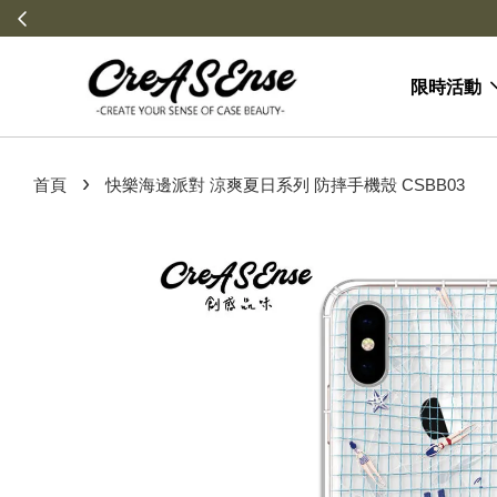
\
限時活動
›
首頁
快樂海邊派對 涼爽夏日系列 防摔手機殼 CSBB03