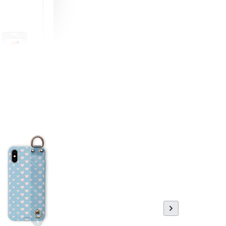
町 動物擬人
蓋式證件套(附
CSAA16
-
+
購物車