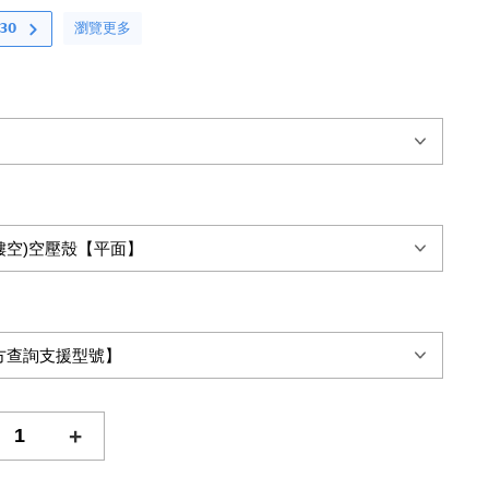
瀏覽更多
𝟬
+