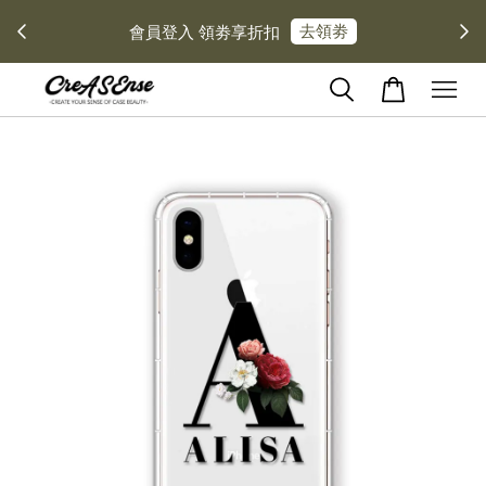
去領劵
會員登入 領劵享折扣