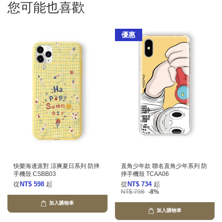
您可能也喜歡
優惠
快樂海邊派對 涼爽夏日系列 防摔
直角少年款 聯名直角少年系列 防
手機殼 CSBB03
摔手機殼 TCAA06
從
NT$ 598
起
從
NT$ 734
起
NT$ 798
-8%
加入購物車
加入購物車