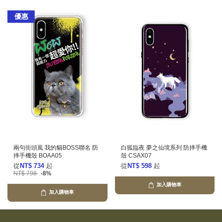
優惠
兩句街頭風 我的貓BOSS聯名 防
白狐臨夜 夢之仙境系列 防摔手機
摔手機殼 BOAA05
殼 CSAX07
從
NT$ 734
起
從
NT$ 598
起
NT$ 798
-8%
加入購物車
加入購物車