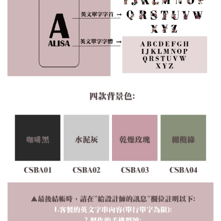
大眼睛透氣網眼透
大眼睛透氣網
大眼睛透氣網眼透
視化妝包
視手提沙灘包
視束口斜背包
-
NT$ 219
-
+
-
+
NT$ 129
NT$ 159
NT$ 249
NT$ 159
NT$ 189
加入購物車
瀏覽更多