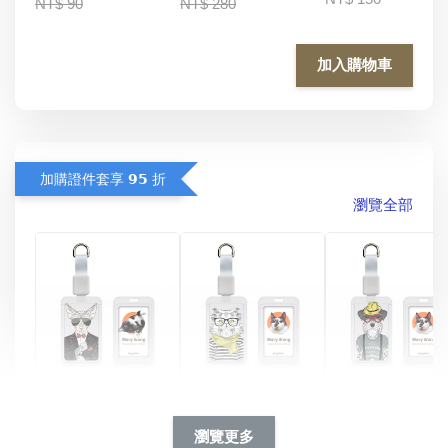
NT$ 90
NT$ 280
加入購物車
加購證件套享 𝟵𝟱 折
瀏覽全部
酷帥狗雪納瑞 
燕尾服無毛貓 動物
眼鏡圍巾貓貓 動物
擬人系列 滑蓋
擬人化系列 滑蓋式
擬人系列 滑蓋式證
瀏覽更多
件套(附伸縮卡
證件套(附伸縮卡
件套(附伸縮卡扣)