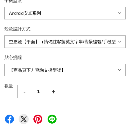
手機型號
殼款設計方式
貼心提醒
數量
-
+