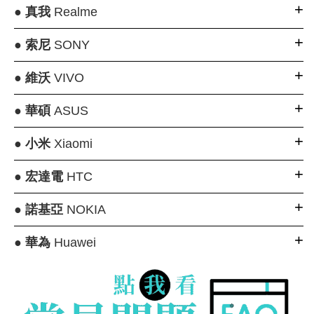
●
真我
Realme
●
索尼
SONY
●
維沃
VIVO
●
華碩
ASUS
●
小米
Xiaomi
●
宏達電
HTC
●
諾基亞
NOKIA
●
華為
Huawei