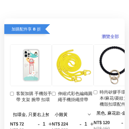
加購配件享 𝟴 折
瀏覽全部
時尚矽膠手環
客製加購 手機殼手
伸縮式彩色編織圓
本/麻花/菱紋）
帶 支架 腕帶 扣環
繩手機掛繩揹帶
機殼扣環配件
-
NT$ 120
-
+
-
+
NT$ 72
NT$ 224
NT$ 150