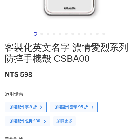
客製化英文名字 濃情愛烈系列
防摔手機殼 CSBA00
NT$ 598
適用優惠
加購配件享 𝟴 折
加購證件套享 𝟵𝟱 折
瀏覽更多
加購配件包折 $𝟯𝟬