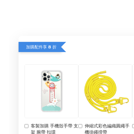
加購配件享 𝟴 折
客製加購 手機殼手帶 支
伸縮式彩色編織圓繩手
架 腕帶 扣環
機掛繩揹帶