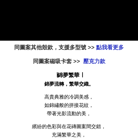
同圖案其他殼款，支援多型號 >>
點我看更多
同圖案磁吸卡套 >>
壓克力款
大眼睛透氣網眼透視手
提沙灘包
∣錦夢繁華 ∣
錦夢流轉，繁華交織。
-
+
NT$ 219
NT$ 249
高貴典雅的冷調美感，
如錦繡般的拼接花紋，
帶著光影流動的美，
加入購物車
繽紛的色彩與在花磚圖案間交錯，
充滿繁華之美，