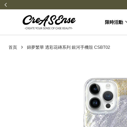
限時活動
›
首頁
錦夢繁華 透彩花磚系列 銀河手機殼 CSBT02