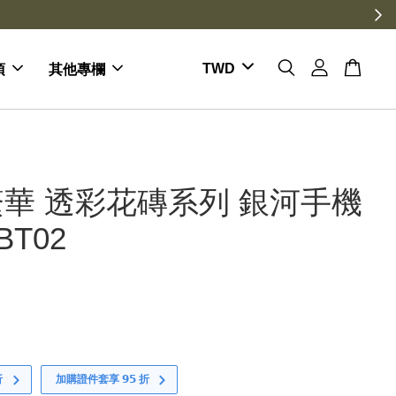
項
其他專欄
華 透彩花磚系列 銀河手機
BT02
折
加購證件套享 𝟵𝟱 折