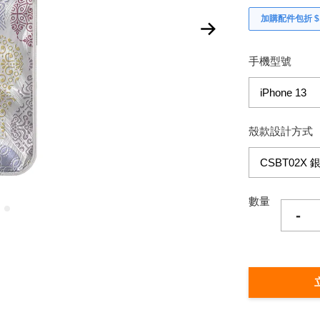
加購配件包折 $𝟯
手機型號
殼款設計方式
數量
-