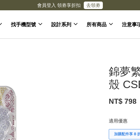
去領劵
會員登入 領劵享折扣
找手機型號
設計系列
所有商品
注意事
錦夢繁
殼 CS
NT$ 798
適用優惠
加購配件享 𝟴 