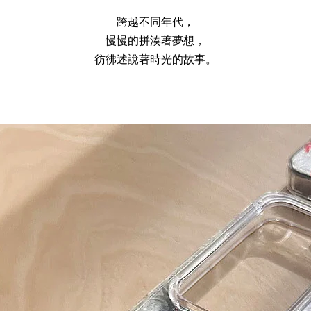
瀏覽更多
跨越不同年代，
慢慢的拼湊著夢想，
彷彿述說著時光的故事。