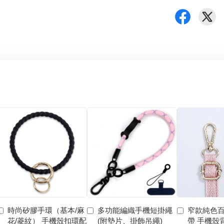
時尚矽膠手環（基本/麻
多功能編織手機短掛繩
窄款純色
花/菱紋） 手機殼扣環配
(附墊片、掛飾吊繩)
帶 手機殼