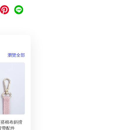
瀏覽全部
百搭棉布斜揹
背帶配件