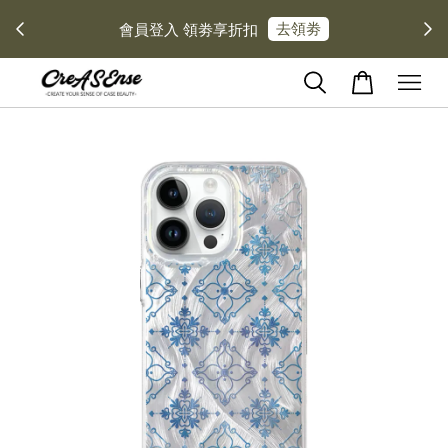
去領劵
會員登入 領劵享折扣