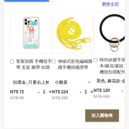
瀏覽全部
時尚矽膠手環
客製加購 手機殼手
伸縮式彩色編織圓
本/麻花/菱紋）
帶 支架 腕帶 扣環
繩手機掛繩揹帶
機殼扣環配件
-
NT$ 120
-
+
-
+
NT$ 72
NT$ 224
NT$ 150
NT$ 90
NT$ 280
加入購物車