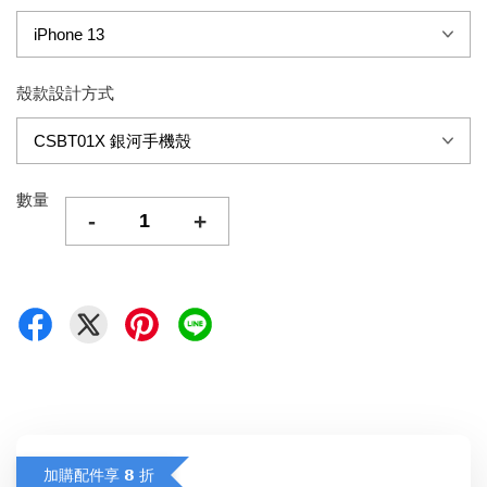
殼款設計方式
數量
-
+
加購配件享 𝟴 折