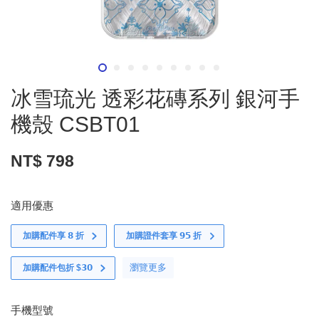
冰雪琉光 透彩花磚系列 銀河手
機殼 CSBT01
NT$ 798
適用優惠
加購配件享 𝟴 折
加購證件套享 𝟵𝟱 折
瀏覽更多
加購配件包折 $𝟯𝟬
手機型號