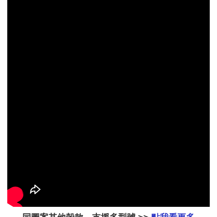
加入購物車
加購配件包折 $𝟯𝟬
瀏覽全部
大眼睛透氣網眼透
大眼睛透氣網
大眼睛透氣網眼透
視化妝包
視手提沙灘包
視束口斜背包