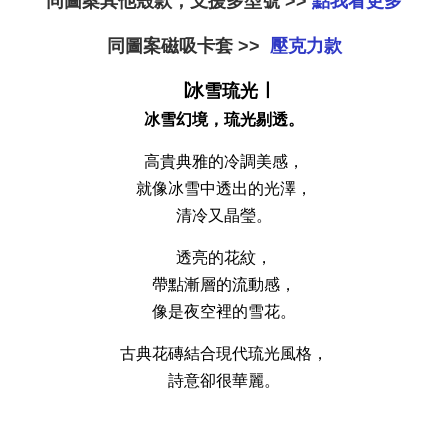
同圖案其他殼款，支援多型號 >>
點我看更多
-
NT$ 219
-
+
-
+
NT$ 129
NT$ 159
NT$ 249
同圖案磁吸卡套 >>
壓克力款
NT$ 159
NT$ 189
∣冰雪琉光 ∣
加入購物車
冰雪幻境，琉光剔透。
高貴典雅的冷調美感，
就像冰雪中透出的光澤，
瀏覽更多
清冷又晶瑩。
透亮的花紋，
帶點漸層的流動感，
像是夜空裡的雪花。
古典花磚結合現代琉光風格，
詩意卻很華麗。