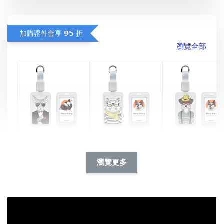
加購證件套享 𝟵𝟱 折
瀏覽全部
酷帥狗雪納瑞 
燕尾服無毛貓 動物
眼鏡圍巾貓貓 動物
擬人系列 滑蓋
擬人化系列 滑蓋式
擬人系列 滑蓋式證
瀏覽更多
件套(附伸縮卡
證件套(附伸縮卡
件套(附伸縮卡扣)
CSAA14
扣) CSAA07
CSAA05
-
NT$ 214
-
+
-
+
NT$ 214
NT$ 214
NT$ 225
NT$ 225
NT$ 225