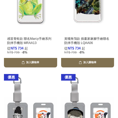
感冒青蛙款 聯名Marcy手繪系列
黃嘴角鶚款 插畫家麻腳手繪聯名
防摔手機殼 MRAA13
防摔手機殼 LQAA06
從
NT$ 734
起
從
NT$ 734
起
NT$ 798
-8%
NT$ 798
-8%
加入購物車
加入購物車
優惠
優惠