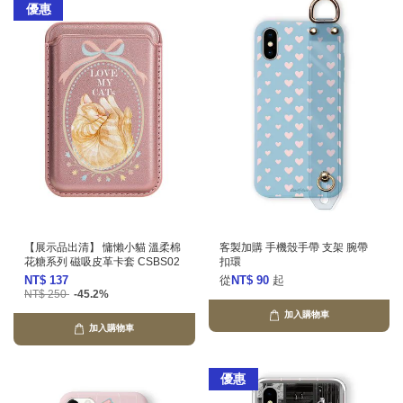
優惠
【展示品出清】 慵懶小貓 溫柔棉
客製加購 手機殼手帶 支架 腕帶
花糖系列 磁吸皮革卡套 CSBS02
扣環
NT$ 137
從
NT$ 90
起
NT$ 250
-45.2%
加入購物車
加入購物車
優惠