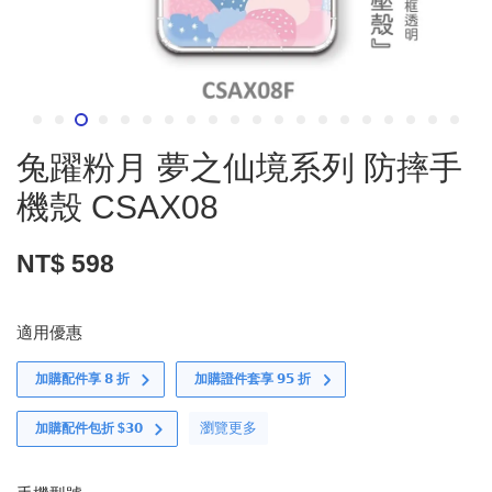
兔躍粉月 夢之仙境系列 防摔手
機殼 CSAX08
NT$ 598
適用優惠
加購配件享 𝟴 折
加購證件套享 𝟵𝟱 折
瀏覽更多
加購配件包折 $𝟯𝟬