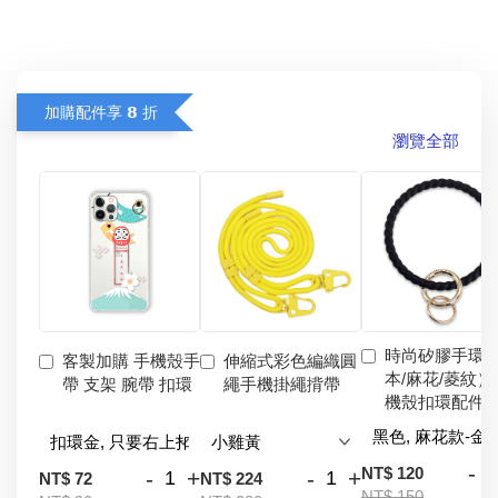
加購配件享 𝟴 折
瀏覽全部
時尚矽膠手環
客製加購 手機殼手
伸縮式彩色編織圓
本/麻花/菱紋）
帶 支架 腕帶 扣環
繩手機掛繩揹帶
機殼扣環配件
-
NT$ 120
-
+
-
+
NT$ 72
NT$ 224
NT$ 150