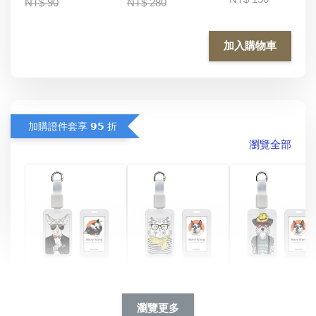
NT$ 90
NT$ 280
加入購物車
加購證件套享 𝟵𝟱 折
瀏覽全部
酷帥狗雪納瑞 
燕尾服無毛貓 動物
眼鏡圍巾貓貓 動物
擬人系列 滑蓋
擬人化系列 滑蓋式
擬人系列 滑蓋式證
瀏覽更多
件套(附伸縮卡
證件套(附伸縮卡
件套(附伸縮卡扣)