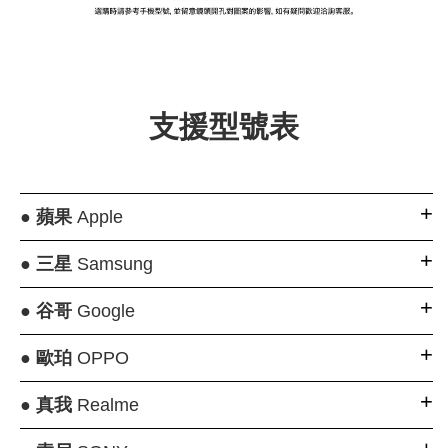
大眼睛透氣網眼透
大眼睛透氣網
大眼睛透氣網眼透
視化妝包
視手提沙灘包
視束口斜背包
支援型號表
-
NT$ 219
-
+
-
+
NT$ 129
NT$ 159
NT$ 249
NT$ 159
NT$ 189
●
蘋果
Apple
加入購物車
●
三星
Samsung
●
谷哥
Google
瀏覽更多
●
歐珀
OPPO
●
真我
Realme