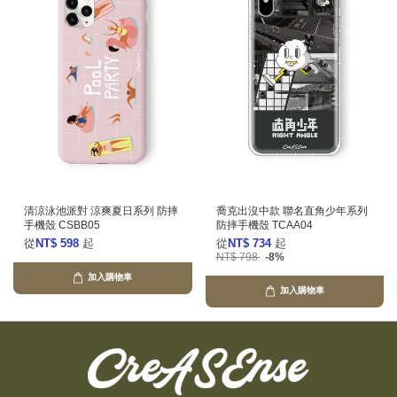
清涼泳池派對 涼爽夏日系列 防摔
喬克出沒中款 聯名直角少年系列
手機殼 CSBB05
防摔手機殼 TCAA04
從
NT$ 598
起
從
NT$ 734
起
NT$ 798
-8%
加入購物車
加入購物車