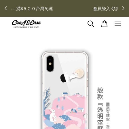
去領劵
會員登入 領劵享折扣