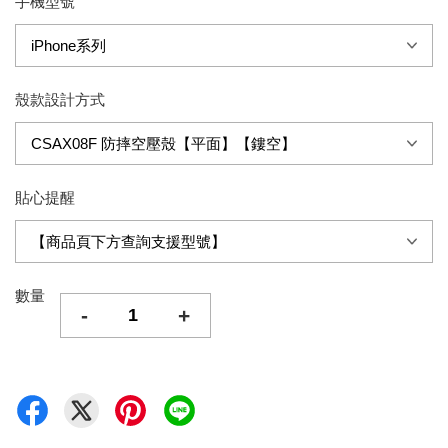
手機型號
殼款設計方式
貼心提醒
數量
-
+