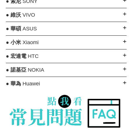
●
索尼
SONY
●
維沃
VIVO
●
華碩
ASUS
●
小米
Xiaomi
●
宏達電
HTC
●
諾基亞
NOKIA
●
華為
Huawei