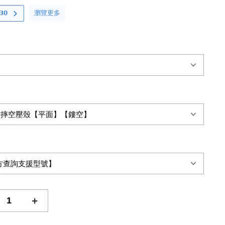
瀏覽更多
𝟬
+