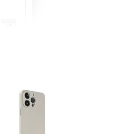
町 動物擬人
蓋式證件套(附
CSAA16
-
+
購物車