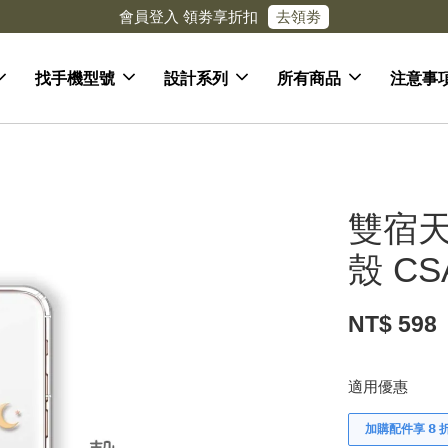
去領劵
會員登入 領劵享折扣
找手機型號
設計系列
所有商品
注意事
雙宿天
殼 CS
NT$ 598
適用優惠
加購配件享 𝟴 