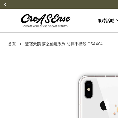
限時活動
›
首頁
雙宿天鵝 夢之仙境系列 防摔手機殼 CSAX04