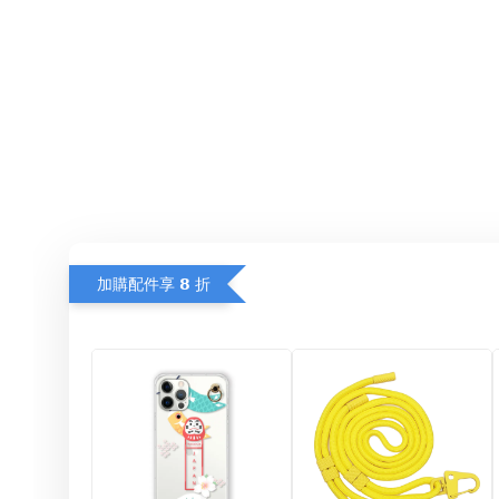
加購配件享 𝟴 折