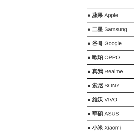
●
蘋果
Apple
●
三星
Samsung
●
谷哥
Google
●
歐珀
OPPO
●
真我
Realme
●
索尼
SONY
●
維沃
VIVO
●
華碩
ASUS
●
小米
Xiaomi