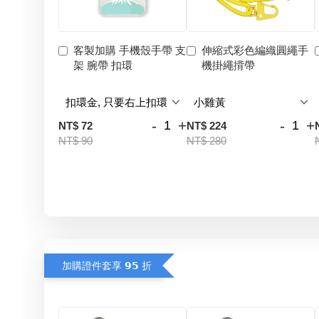
客製加購 手機殼手帶 支
伸縮式彩色編織圓繩手
架 腕帶 扣環
機掛繩揹帶
-
+
-
+
NT$ 72
NT$ 224
NT$ 90
NT$ 280
加購證件套享 𝟵𝟱 折