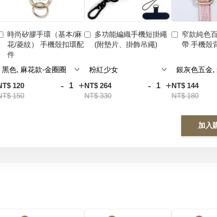
時尚矽膠手環（基本/麻
多功能編織手機短掛繩
窄款純色
花/菱紋） 手機殼扣環配
(附墊片、掛飾吊繩)
帶 手機殼
件
-
+
-
+
NT$ 120
NT$ 264
NT$ 144
NT$ 150
NT$ 330
NT$ 180
加入