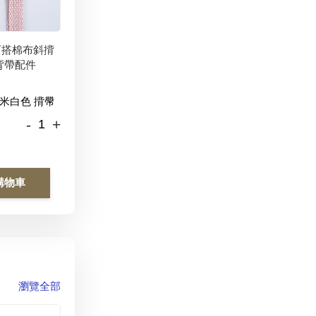
百搭棉布斜揹
背帶配件
-
+
購物車
瀏覽全部