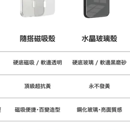
大眼睛透氣網眼透視手
提沙灘包
-
+
NT$ 219
NT$ 249