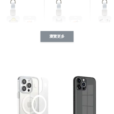
瀏覽更多
酷帥狗雪納瑞 動物擬人
西裝筆挺大野狼 動物擬
燕尾服大麥
系列 滑蓋式證件套(附伸
人化系列 滑蓋式證件套
化系列 滑
縮卡扣) CSAA14
(附伸縮卡扣) CSAA26
伸縮卡扣) 
-
+
-
+
NT$ 214
NT$ 214
NT$ 214
NT$ 225
NT$ 225
NT$ 225
加入