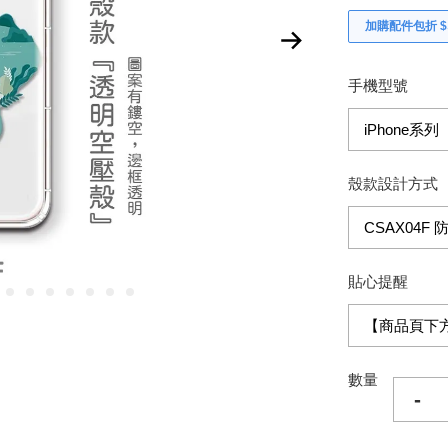
加購配件包折 $𝟯
手機型號
殼款設計方式
貼心提醒
數量
-