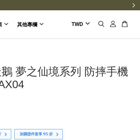
項
其他專欄
鵝 夢之仙境系列 防摔手機
AX04
折
加購證件套享 𝟵𝟱 折