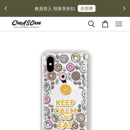
去領劵
會員登入 領劵享折扣