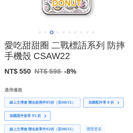
愛吃甜甜圈 二戰標語系列 防摔
手機殼 CSAW22
NT$ 550
NT$ 598
-8%
適用優惠
線上文博會 聯名款兩件𝟴𝟱折（至𝟬𝟴/𝟯𝟭）
加購配件享 𝟴 折
加購證件套享 𝟵𝟱 折
瀏覽更多
線上文博會 聯名款單件𝟵𝟮折（至𝟬𝟴/𝟯𝟭）