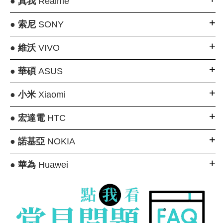
●
真我
Realme
●
索尼
SONY
●
維沃
VIVO
●
華碩
ASUS
●
小米
Xiaomi
●
宏達電
HTC
●
諾基亞
NOKIA
●
華為
Huawei