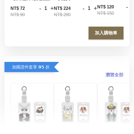
-
NT$ 120
-
+
-
+
NT$ 72
NT$ 224
NT$ 150
NT$ 90
NT$ 280
加入購物車
加購證件套享 𝟵𝟱 折
瀏覽全部
酷帥狗雪納瑞 
燕尾服無毛貓 動物
眼鏡圍巾貓貓 動物