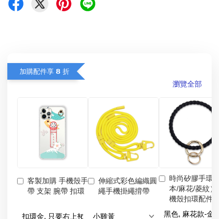
加購配件享 𝟴 折
瀏覽全部
時尚矽膠手環
客製加購 手機殼手
伸縮式彩色編織圓
本/麻花/菱紋）
帶 支架 腕帶 扣環
繩手機掛繩揹帶
機殼扣環配件