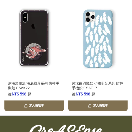
深海燈籠魚 海底風景系列 防摔手
純潔白羽飛款 小物剪影系列 防摔
機殼 CSAK22
手機殼 CSAE17
從
NT$ 598
起
從
NT$ 598
起
加入購物車
加入購物車