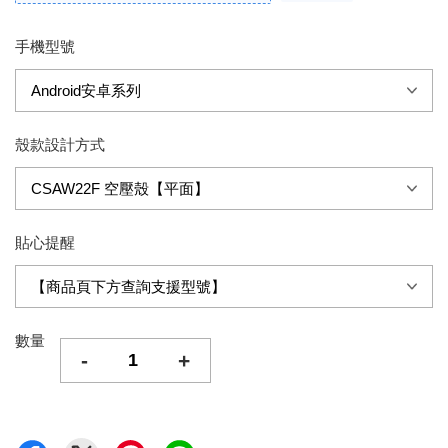
手機型號
殼款設計方式
貼心提醒
數量
-
+