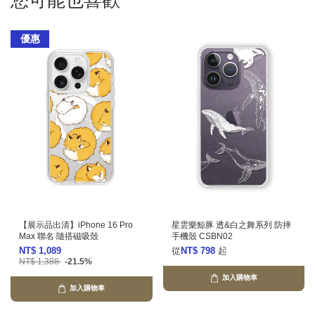
您可能也喜歡
優惠
【展示品出清】iPhone 16 Pro
星雲樂鯨豚 透&白之舞系列 防摔
Max 聯名 隨搭磁吸殼
手機殼 CSBN02
NT$ 1,089
從
NT$ 798
起
NT$ 1,388
-21.5%
加入購物車
加入購物車