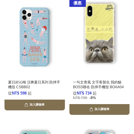
優惠
夏日好沁呦 涼爽夏日系列 防摔手
一句文青風 文字客製化 我的貓
機殼 CSBB02
BOSS聯名 防摔手機殼 BOAA04
從
NT$ 598
起
從
NT$ 734
起
NT$ 798
-8%
加入購物車
加入購物車