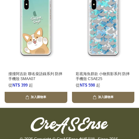
撞撞阿吉款 聯名柴語錄系列 防摔
彩底海魚群款 小物剪影系列 防摔
手機殼 SMAA07
手機殼 CSAE25
從
NT$ 399
起
從
NT$ 598
起
加入購物車
加入購物車