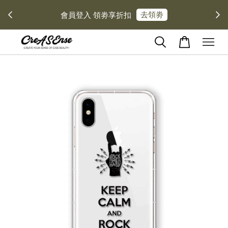
去領劵
會員登入 領劵享折扣