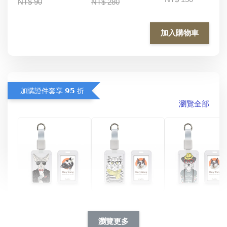
NT$ 90
NT$ 280
加入購物車
加購證件套享 𝟵𝟱 折
瀏覽全部
酷帥狗雪納瑞 
燕尾服無毛貓 動物
眼鏡圍巾貓貓 動物
擬人系列 滑蓋
擬人化系列 滑蓋式
擬人系列 滑蓋式證
瀏覽更多
件套(附伸縮卡
證件套(附伸縮卡
件套(附伸縮卡扣)