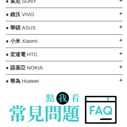
●
索尼
SONY
●
維沃
VIVO
●
華碩
ASUS
●
小米
Xiaomi
●
宏達電
HTC
●
諾基亞
NOKIA
●
華為
Huawei