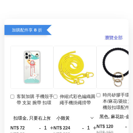
加購配件享 𝟴 折
瀏覽全部
時尚矽膠手環
客製加購 手機殼手
伸縮式彩色編織圓
本/麻花/菱紋）
帶 支架 腕帶 扣環
繩手機掛繩揹帶
機殼扣環配件
-
NT$ 120
-
+
-
+
NT$ 72
NT$ 224
NT$ 150