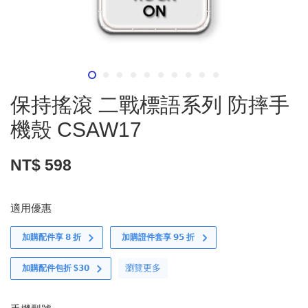
保持搖滾 二戰標語系列 防摔手
機殼 CSAW17
NT$ 598
適用優惠
加購配件享 𝟴 折
加購證件套享 𝟵𝟱 折
瀏覽更多
加購配件包折 $𝟯𝟬