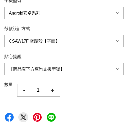
手機型號
殼款設計方式
貼心提醒
數量
-
+