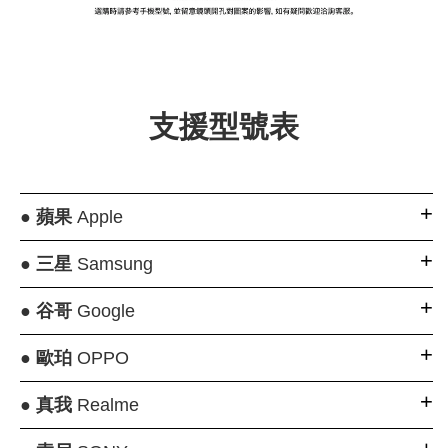
大眼睛透氣網眼透
大眼睛透氣網
大眼睛透氣網眼透
視化妝包
視手提沙灘包
視束口斜背包
支援型號表
-
NT$ 219
-
+
-
+
NT$ 129
NT$ 159
NT$ 249
NT$ 159
NT$ 189
●
蘋果
Apple
加入購物車
●
三星
Samsung
●
谷哥
Google
瀏覽更多
●
歐珀
OPPO
●
真我
Realme